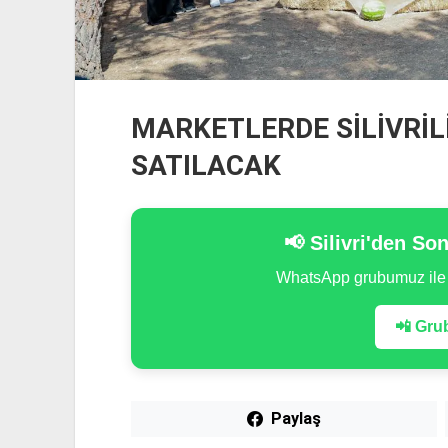
MARKETLERDE SİLİVRİLİ
SATILACAK
📢 Silivri'den So
WhatsApp grubumuz il
📲 Grub
Paylaş