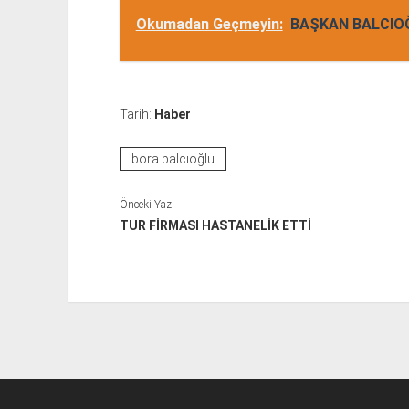
Okumadan Geçmeyin:
BAŞKAN BALCIOĞ
Tarih:
Haber
bora balcıoğlu
Önceki Yazı
TUR FİRMASI HASTANELİK ETTİ