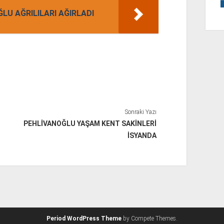
LU AĞRILILARI AĞIRLADI
Sonraki Yazı
PEHLİVANOĞLU YAŞAM KENT SAKİNLERİ
İSYANDA
Period WordPress Theme
by Compete Themes.