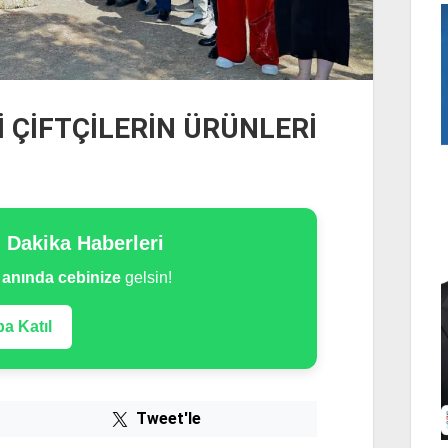
 ÇİFTÇİLERİN ÜRÜNLERİ
n Dakika Haberleri
e
anında cebinize
gelsin!
a Katıl
Tweet'le