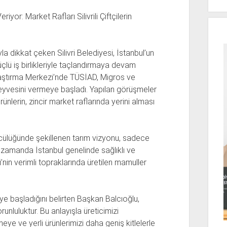
iyor: Market Rafları Silivrili Çiftçilerin
a dikkat çeken Silivri Belediyesi, İstanbul’un
lü iş birlikleriyle taçlandırmaya devam
Araştırma Merkezi’nde TÜSİAD, Migros ve
eyvesini vermeye başladı. Yapılan görüşmeler
ürünlerin, zincir market raflarında yerini alması
ncülüğünde şekillenen tarım vizyonu, sadece
ı zamanda İstanbul genelinde sağlıklı ve
ri’nin verimli topraklarında üretilen mamuller
lmeye başladığını belirten Başkan Balcıoğlu,
runluluktur. Bu anlayışla üreticimizi
ye ve yerli ürünlerimizi daha geniş kitlelerle