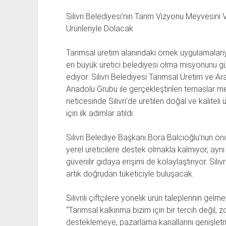
Silivri Belediyesi’nin Tarım Vizyonu Meyvesini Ver
Ürünleriyle Dolacak
Tarımsal üretim alanındaki örnek uygulamalarıyl
en büyük üretici belediyesi olma misyonunu güç
ediyor. Silivri Belediyesi Tarımsal Üretim ve 
Anadolu Grubu ile gerçekleştirilen temaslar m
neticesinde Silivri’de üretilen doğal ve kaliteli 
için ilk adımlar atıldı.
Silivri Belediye Başkanı Bora Balcıoğlu’nun ö
yerel üreticilere destek olmakla kalmıyor, ayn
güvenilir gıdaya erişimi de kolaylaştırıyor. Siliv
artık doğrudan tüketiciyle buluşacak.
Silivrili çiftçilere yönelik ürün taleplerinin ge
“Tarımsal kalkınma bizim için bir tercih değil, zo
desteklemeye, pazarlama kanallarını genişletme