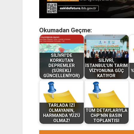
Okumadan Geçme:
SİLİVRİ'DE
KORKUTAN
SİLİVRİ,
DEPREMLER
İSTANBUL'UN TARIM
(SÜREKLİ
VİZYONUNA GÜÇ
Y
GÜNCELLENİYOR)
KATIYOR
TARLADA İZİ
OLMAYANIN,
TÜM DETAYLARIYLA
HARMANDA YÜZÜ
CHP'NİN BASIN
OLMAZ!
TOPLANTISI