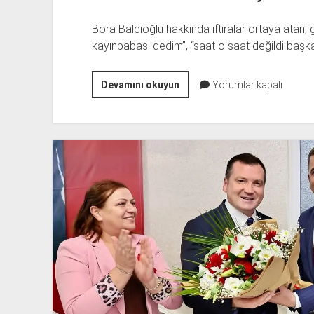
Bora Balcıoğlu hakkında iftiralar ortaya atan
kayınbabası dedim”, “saat o saat değildi başk
BORA
Devamını okuyun
Yorumlar kapalı
BALCIOĞLU’NA
2.
İFTİRA
DA
PATLADI:
O
SAAT
DE
6500
TL
ÇIKTI!
(VİDEO)