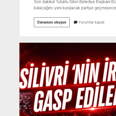
Son dakika! Tutuklu Silivri Belediye Başkanı 
kalacağım, yeni kurulacak partiye geçmeyece
BORA
Devamını okuyun
Yorumlar kapalı
BALCIOĞLU’NDAN
“CHP’DE
KALACAĞIM”
MESAJI