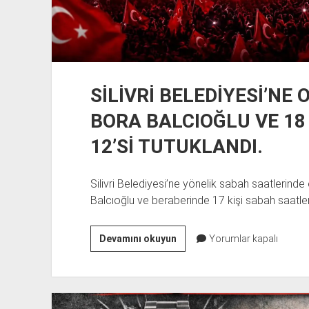
SİLİVRİ BELEDİYESİ’N
BORA BALCIOĞLU VE 18 
12’Sİ TUTUKLANDI.
Silivri Belediyesi’ne yönelik sabah saatlerin
Balcıoğlu ve beraberinde 17 kişi sabah saatl
SİLİVRİ
Devamını okuyun
Yorumlar kapalı
BELEDİYESİ’NE
OPERASYON:
BAŞKAN
BORA