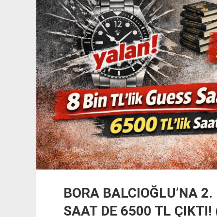
BALCIOĞLU
VE
18
KİŞİ
GÖZALTINA
ALINDI,
12’Sİ
TUTUKLANDI.
BORA BALCIOĞLU’NA 2. 
SAAT DE 6500 TL ÇIKTI! 