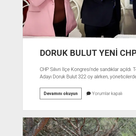
DORUK BULUT YENİ CHP
CHP Silivri İlçe Kongresi’nde sandıklar açıldı
Adayı Doruk Bulut 322 oy alırken, yöneticile
DORUK
Devamını okuyun
Yorumlar kapalı
BULUT
YENİ
CHP
İLÇE
BAŞKANI