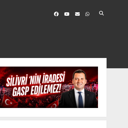
facebook
youtube
silivri@silivrininsesi1.co
whatsapp
nü