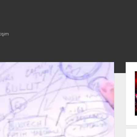
tişim
Yan
Me