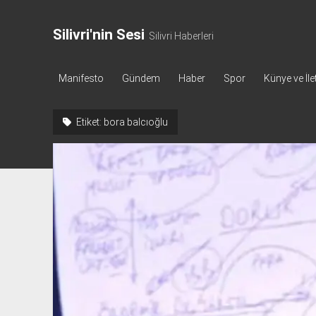
Silivri'nin Sesi
Silivri Haberleri
Manifesto
Gündem
Haber
Spor
Künye ve İle
Etiket:
bora balcıoğlu