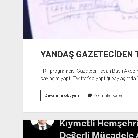
YANDAŞ GAZETECİDEN T
TRT programcısı Gazeteci Hasan Basri Akdemir, 
paylaşım yaptı. Twitter’da yaptığı paylaşımda
YANDAŞ
Devamını okuyun
Yorumlar kapalı
GAZETECİDEN
TEHDİT
GİBİ
PAYLAŞIM!