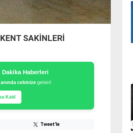
KENT SAKİNLERİ
n Dakika Haberleri
e
anında cebinize
gelsin!
a Katıl
Tweet'le