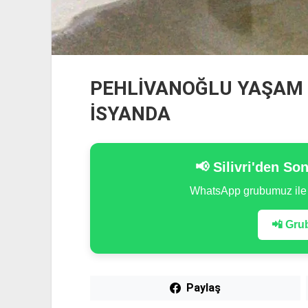
PEHLİVANOĞLU YAŞAM 
İSYANDA
📢 Silivri'den So
WhatsApp grubumuz il
📲 Grub
Paylaş