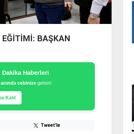
 EĞİTİMİ: BAŞKAN
n Dakika Haberleri
e
anında cebinize
gelsin!
a Katıl
Tweet'le