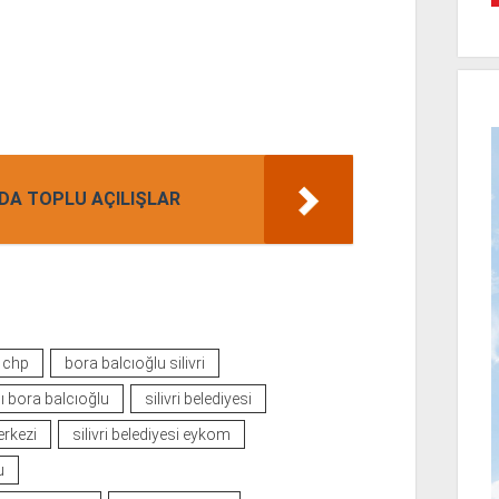
DA TOPLU AÇILIŞLAR
 chp
bora balcıoğlu silivri
nı bora balcıoğlu
silivri belediyesi
erkezi
silivri belediyesi eykom
u