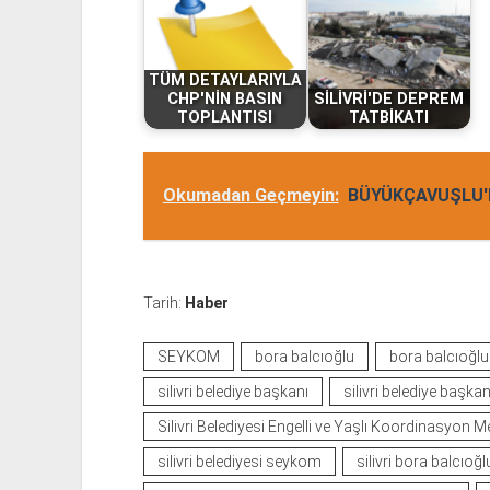
TÜM DETAYLARIYLA
CHP'NİN BASIN
SİLİVRİ'DE DEPREM
TOPLANTISI
TATBİKATI
Okumadan Geçmeyin:
BÜYÜKÇAVUŞLU'
Tarih:
Haber
SEYKOM
bora balcıoğlu
bora balcıoğlu
silivri belediye başkanı
silivri belediye başka
Silivri Belediyesi Engelli ve Yaşlı Koordinasyon M
silivri belediyesi seykom
silivri bora balcıoğl