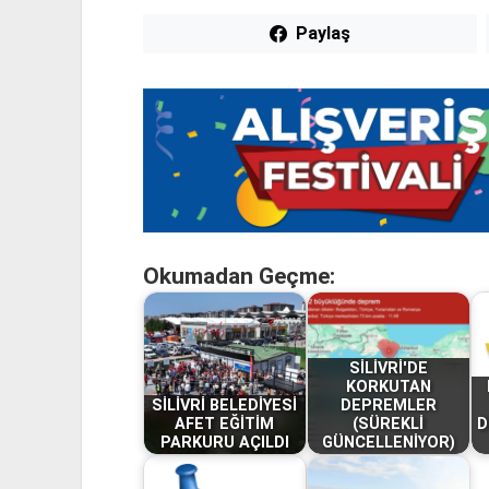
Paylaş
Okumadan Geçme:
SİLİVRİ'DE
KORKUTAN
SİLİVRİ BELEDİYESİ
DEPREMLER
AFET EĞİTİM
(SÜREKLİ
D
PARKURU AÇILDI
GÜNCELLENİYOR)