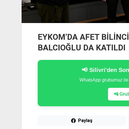
EYKOM’DA AFET BİLİNCİ
BALCIOĞLU DA KATILDI
📢 Silivri'den So
WhatsApp grubumuz il
📲 Grub
Paylaş