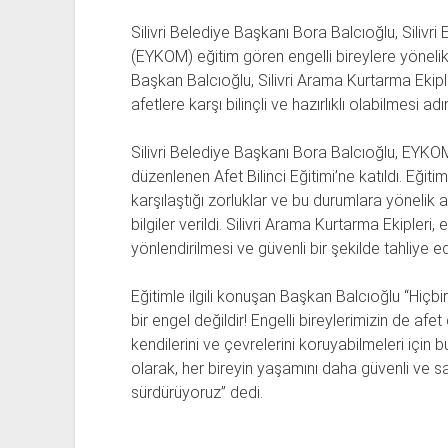
Silivri Belediye Başkanı Bora Balcıoğlu, Silivr
(EYKOM) eğitim gören engelli bireylere yönelik d
Başkan Balcıoğlu, Silivri Arama Kurtarma Ekipler
afetlere karşı bilinçli ve hazırlıklı olabilmesi a
Silivri Belediye Başkanı Bora Balcıoğlu, EYKOM
düzenlenen Afet Bilinci Eğitimi’ne katıldı. Eğit
karşılaştığı zorluklar ve bu durumlara yönelik
bilgiler verildi. Silivri Arama Kurtarma Ekipleri,
yönlendirilmesi ve güvenli bir şekilde tahliye edi
Eğitimle ilgili konuşan Başkan Balcıoğlu “Hiçbi
bir engel değildir! Engelli bireylerimizin de afet
kendilerini ve çevrelerini koruyabilmeleri için bu 
olarak, her bireyin yaşamını daha güvenli ve sağ
sürdürüyoruz” dedi.