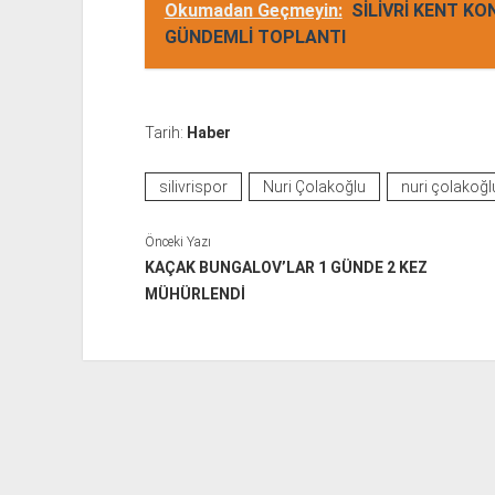
Okumadan Geçmeyin:
SİLİVRİ KENT K
GÜNDEMLİ TOPLANTI
Tarih:
Haber
silivrispor
Nuri Çolakoğlu
nuri çolakoğlu
Önceki Yazı
KAÇAK BUNGALOV’LAR 1 GÜNDE 2 KEZ
MÜHÜRLENDİ