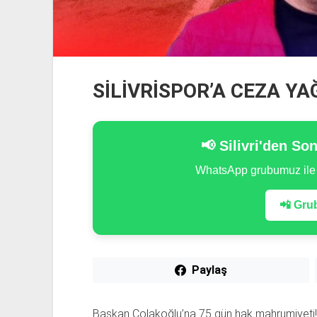
SİLİVRİSPOR’A CEZA YA
📢 Silivri'den So
WhatsApp grubumuz il
📲 Grub
Paylaş
Başkan Çolakoğlu’na 75 gün hak mahrumiyeti!