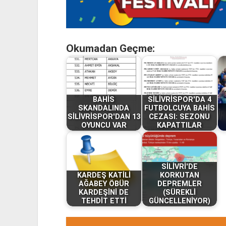
Okumadan Geçme:
BAHİS
SİLİVRİSPOR'DA 4
SKANDALINDA
FUTBOLCUYA BAHİS
SİLİVRİSPOR'DAN 13
CEZASI: SEZONU
OYUNCU VAR
KAPATTILAR
SİLİVRİ'DE
KARDEŞ KATİLİ
KORKUTAN
AĞABEY ÖBÜR
DEPREMLER
KARDEŞİNİ DE
(SÜREKLİ
TEHDİT ETTİ
GÜNCELLENİYOR)