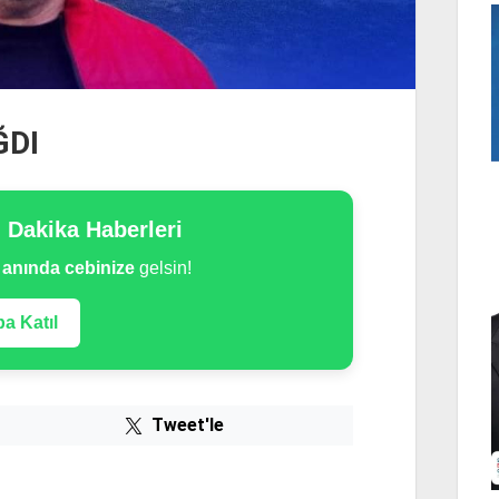
ĞDI
n Dakika Haberleri
e
anında cebinize
gelsin!
a Katıl
Tweet'le