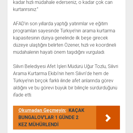
kadar hızlı müdahale ederseniz, o kadar çok can
kurtarırsınız.”
AFAD’ın son yıllarda yaptığı yatırımlar ve eğitim
programları sayesinde Türkiye’nin arama kurtarma
kapasitesinin dünya genelinde ilk beşe girecek
düzeye ulaştığını belirten Özener, hızlı ve koordineli
müdahalenin hayati önem taşıdığını vurguladı.
Silivri Belediyesi Afet İşleri Müdürü Uğur Tozlu, Silivri
Arama Kurtarma Ekibi’nin hem Silivri’de hem de
Türkiye’nin birçok farklı ilinde afet anlarında görev
aldığını ve bu görevi büyük bir bilinçle sürdürdüğünü
ifade etti.
Okumadan Geçmeyin:
KAÇAK
BUNGALOV'LAR 1 GÜNDE 2
KEZ MÜHÜRLENDİ