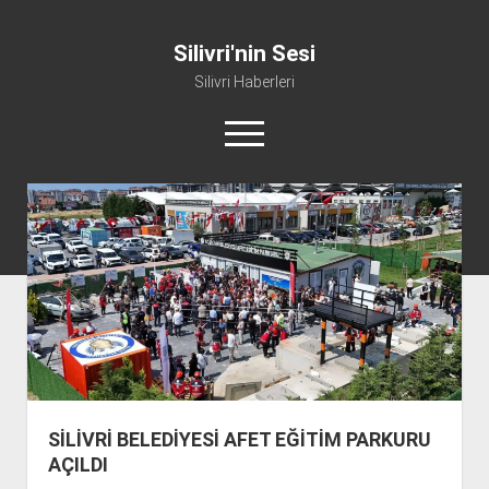
Silivri'nin Sesi
Silivri Haberleri
m
e
n
ü
whatsapp
facebook
youtube
silivri@silivrininsesi1.com
y
ü
a
Manifesto
ç
Gündem
Haber
Spor
Künye ve İletişim
SİLİVRİ BELEDİYESİ AFET EĞİTİM PARKURU
AÇILDI