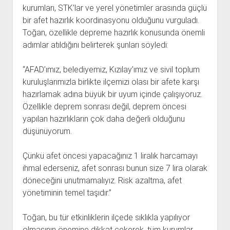
kurumları, STK’lar ve yerel yönetimler arasında güçlü
bir afet hazırlık koordinasyonu olduğunu vurguladı.
Toğan, özellikle depreme hazırlık konusunda önemli
adımlar atıldığını belirterek şunları söyledi:
“AFAD’ımız, belediyemiz, Kızılay’ımız ve sivil toplum
kuruluşlarımızla birlikte ilçemizi olası bir afete karşı
hazırlamak adına büyük bir uyum içinde çalışıyoruz.
Özellikle deprem sonrası değil, deprem öncesi
yapılan hazırlıkların çok daha değerli olduğunu
düşünüyorum.
Çünkü afet öncesi yapacağınız 1 liralık harcamayı
ihmal ederseniz, afet sonrası bunun size 7 lira olarak
döneceğini unutmamalıyız. Risk azaltma, afet
yönetiminin temel taşıdır.”
Toğan, bu tür etkinliklerin ilçede sıklıkla yapılıyor
olmasının önemine dikkat çekerek, tüm kurumlar