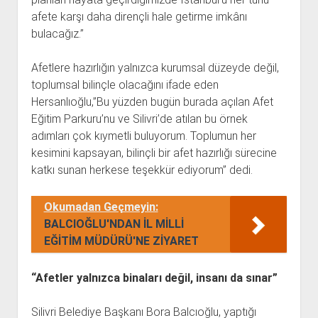
afete karşı daha dirençli hale getirme imkânı
bulacağız.”
Afetlere hazırlığın yalnızca kurumsal düzeyde değil,
toplumsal bilinçle olacağını ifade eden
Hersanlıoğlu,”Bu yüzden bugün burada açılan Afet
Eğitim Parkuru’nu ve Silivri’de atılan bu örnek
adımları çok kıymetli buluyorum. Toplumun her
kesimini kapsayan, bilinçli bir afet hazırlığı sürecine
katkı sunan herkese teşekkür ediyorum” dedi.
Okumadan Geçmeyin:
BALCIOĞLU'NDAN İL MİLLİ
EĞİTİM MÜDÜRÜ'NE ZİYARET
“Afetler yalnızca binaları değil, insanı da sınar”
Silivri Belediye Başkanı Bora Balcıoğlu, yaptığı