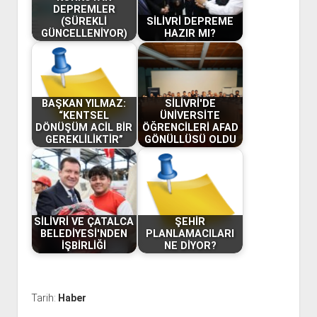
DEPREMLER
(SÜREKLİ
SİLİVRİ DEPREME
GÜNCELLENİYOR)
HAZIR MI?
BAŞKAN YILMAZ:
SİLİVRİ'DE
“KENTSEL
ÜNİVERSİTE
DÖNÜŞÜM ACİL BİR
ÖĞRENCİLERİ AFAD
GEREKLİLİKTİR”
GÖNÜLLÜSÜ OLDU
SİLİVRİ VE ÇATALCA
ŞEHİR
BELEDİYESİ'NDEN
PLANLAMACILARI
İŞBİRLİĞİ
NE DİYOR?
Tarih:
Haber