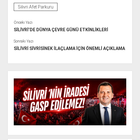
Silivri Afet Parkuru
Önceki Yazı
SİLİVRİ’DE DÜNYA ÇEVRE GÜNÜ ETKİNLİKLERİ
Sonraki Yazı
SİLİVRİ SİVRİSİNEK İLAÇLAMA İÇİN ÖNEMLİ AÇIKLAMA
Y
a
n
M
e
n
ü