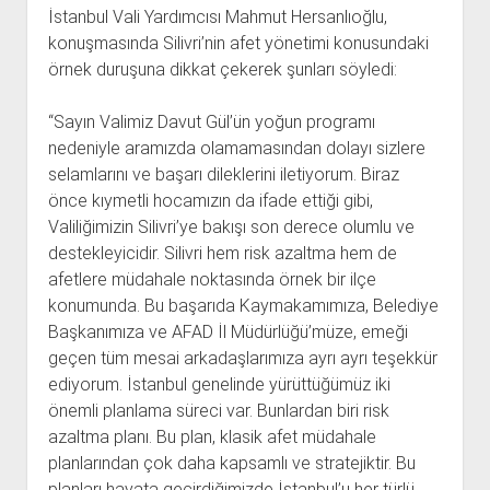
İstanbul Vali Yardımcısı Mahmut Hersanlıoğlu,
konuşmasında Silivri’nin afet yönetimi konusundaki
örnek duruşuna dikkat çekerek şunları söyledi:
“Sayın Valimiz Davut Gül’ün yoğun programı
nedeniyle aramızda olamamasından dolayı sizlere
selamlarını ve başarı dileklerini iletiyorum. Biraz
önce kıymetli hocamızın da ifade ettiği gibi,
Valiliğimizin Silivri’ye bakışı son derece olumlu ve
destekleyicidir. Silivri hem risk azaltma hem de
afetlere müdahale noktasında örnek bir ilçe
konumunda. Bu başarıda Kaymakamımıza, Belediye
Başkanımıza ve AFAD İl Müdürlüğü’müze, emeği
geçen tüm mesai arkadaşlarımıza ayrı ayrı teşekkür
ediyorum. İstanbul genelinde yürüttüğümüz iki
önemli planlama süreci var. Bunlardan biri risk
azaltma planı. Bu plan, klasik afet müdahale
planlarından çok daha kapsamlı ve stratejiktir. Bu
planları hayata geçirdiğimizde İstanbul’u her türlü