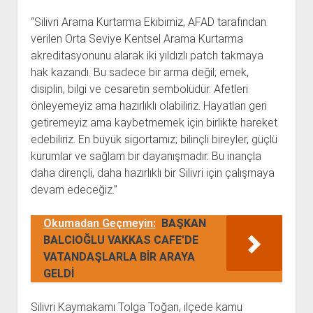
“Silivri Arama Kurtarma Ekibimiz, AFAD tarafından
verilen Orta Seviye Kentsel Arama Kurtarma
akreditasyonunu alarak iki yıldızlı patch takmaya
hak kazandı. Bu sadece bir arma değil; emek,
disiplin, bilgi ve cesaretin sembolüdür. Afetleri
önleyemeyiz ama hazırlıklı olabiliriz. Hayatları geri
getiremeyiz ama kaybetmemek için birlikte hareket
edebiliriz. En büyük sigortamız; bilinçli bireyler, güçlü
kurumlar ve sağlam bir dayanışmadır. Bu inançla
daha dirençli, daha hazırlıklı bir Silivri için çalışmaya
devam edeceğiz.”
Okumadan Geçmeyin:
BAŞKAN
BALCIOĞLU VAKKAS CAFE'DE
VATANDAŞLARLA BİR ARAYA
GELDİ
Silivri Kaymakamı Tolga Toğan, ilçede kamu