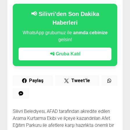
📢 Silivri'den Son Dakika
Haberleri
WhatsApp grubumuz ile
anında cebinize
gelsin!
📲 Gruba Katıl
Paylaş
Tweet'le
Silivri Belediyesi, AFAD tarafından akredite edilen
Arama Kurtarma Ekibi ve ilçeye kazandırılan Afet
Eğitim Parkuru ile afetlere karşı hazırlıkta önemli bir