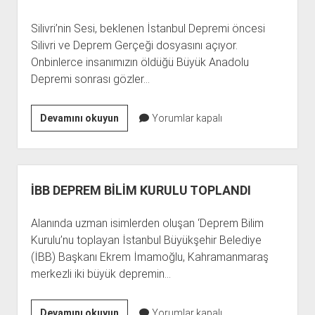
DA
AYIRSAK…”
Silivri’nin Sesi, beklenen İstanbul Depremi öncesi
Silivri ve Deprem Gerçeği dosyasını açıyor.
Onbinlerce insanımızın öldüğü Büyük Anadolu
Depremi sonrası gözler…
IŞIKLAR:
Devamını okuyun
Yorumlar kapalı
“SİLİVRİ’NİN
YAPI
STOĞU
İYİ
İBB DEPREM BİLİM KURULU TOPLANDI
DURUMDA.”
Alanında uzman isimlerden oluşan ‘Deprem Bilim
Kurulu’nu toplayan İstanbul Büyükşehir Belediye
(İBB) Başkanı Ekrem İmamoğlu, Kahramanmaraş
merkezli iki büyük depremin…
İBB
Devamını okuyun
Yorumlar kapalı