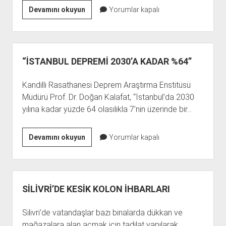
İSTANBUL’DA
Devamını okuyun
Yorumlar kapalı
HER
AN
YIKILABİLECEK
BİNALARDA
“İSTANBUL DEPREMİ 2030’A KADAR %64”
10
BİN’İN
Kandilli Rasathanesi Deprem Araştırma Enstitüsü
ÜSTÜNDE
Müdürü Prof. Dr. Doğan Kalafat, “İstanbul’da 2030
İNSAN
yılına kadar yüzde 64 olasılıkla 7’nin üzerinde bir…
YAŞIYOR
“İSTANBUL
Devamını okuyun
Yorumlar kapalı
DEPREMİ
2030’A
KADAR
%64”
SİLİVRİ’DE KESİK KOLON İHBARLARI
Silivri’de vatandaşlar bazı binalarda dükkan ve
mağazalara alan açmak için tadilat yapılarak