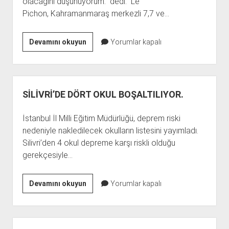
olacağını düşünüyorum.” dedi. Le
Pichon, Kahramanmaraş merkezli 7,7 ve…
FRANSIZ
Devamını okuyun
Yorumlar kapalı
DEPREM
BİLİMCİ:
7.6
ÜZERİNDE
SİLİVRİ’DE DÖRT OKUL BOŞALTILIYOR.
TEK
BİR
İstanbul İl Milli Eğitim Müdürlüğü, deprem riski
DEPREM
nedeniyle nakledilecek okulların listesini yayımladı.
OLACAK
Silivri’den 4 okul depreme karşı riskli olduğu
gerekçesiyle…
SİLİVRİ’DE
Devamını okuyun
Yorumlar kapalı
DÖRT
OKUL
BOŞALTILIYOR.