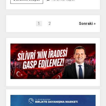
DEPREM
BİLİM
KURULU
TOPLANDI
Yazı
1
2
Sonraki
sayfalaması
Yan
Menü