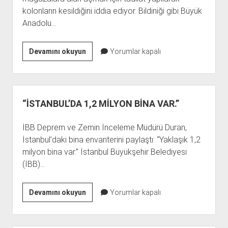
kolonların kesildiğini iddia ediyor. Bildiniği gibi Büyük
Anadolu…
SİLİVRİ’DE
Devamını okuyun
Yorumlar kapalı
KESİK
KOLON
İHBARLARI
“İSTANBUL’DA 1,2 MİLYON BİNA VAR.”
İBB Deprem ve Zemin İnceleme Müdürü Duran,
İstanbul’daki bina envanterini paylaştı: “Yaklaşık 1,2
milyon bina var.” İstanbul Büyükşehir Belediyesi
(İBB)…
“İSTANBUL’DA
Devamını okuyun
Yorumlar kapalı
1,2
MİLYON