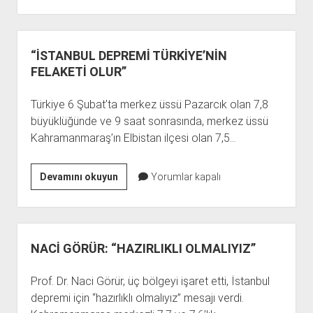
YAPAN
GAZETECİYİ
MAHKEMEYE
VERMİŞ
“İSTANBUL DEPREMİ TÜRKİYE’NİN
FELAKETİ OLUR”
Türkiye 6 Şubat’ta merkez üssü Pazarcık olan 7,8
büyüklüğünde ve 9 saat sonrasında, merkez üssü
Kahramanmaraş’ın Elbistan ilçesi olan 7,5…
“İSTANBUL
Devamını okuyun
Yorumlar kapalı
DEPREMİ
TÜRKİYE’NİN
FELAKETİ
OLUR”
NACİ GÖRÜR: “HAZIRLIKLI OLMALIYIZ”
Prof. Dr. Naci Görür, üç bölgeyi işaret etti, İstanbul
depremi için “hazırlıklı olmalıyız” mesajı verdi.