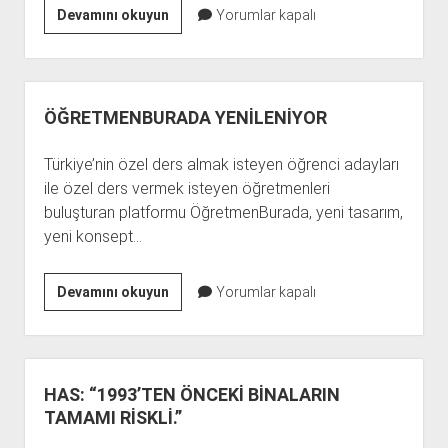
ALMAN
Devamını okuyun
Yorumlar kapalı
ARAŞTIRMACILARDAN
KORKUTAN
AÇIKLAMA
ÖĞRETMENBURADA YENİLENİYOR
Türkiye’nin özel ders almak isteyen öğrenci adayları
ile özel ders vermek isteyen öğretmenleri
buluşturan platformu ÖğretmenBurada, yeni tasarım,
yeni konsept…
ÖĞRETMENBURADA
Devamını okuyun
Yorumlar kapalı
YENİLENİYOR
HAS: “1993’TEN ÖNCEKİ BİNALARIN
TAMAMI RİSKLİ.”