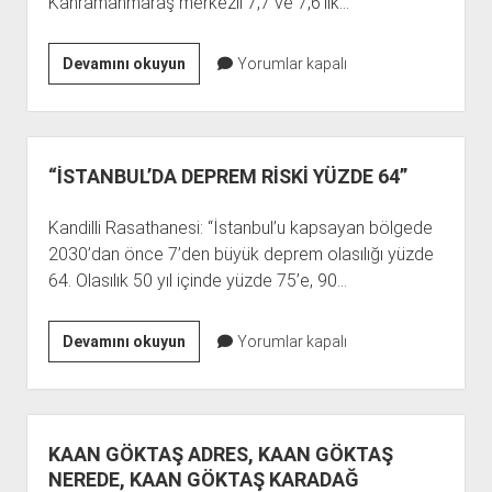
Kahramanmaraş merkezli 7,7 ve 7,6’lık…
NACİ
Devamını okuyun
Yorumlar kapalı
GÖRÜR:
“HAZIRLIKLI
OLMALIYIZ”
“İSTANBUL’DA DEPREM RİSKİ YÜZDE 64”
Kandilli Rasathanesi: “İstanbul’u kapsayan bölgede
2030’dan önce 7’den büyük deprem olasılığı yüzde
64. Olasılık 50 yıl içinde yüzde 75’e, 90…
“İSTANBUL’DA
Devamını okuyun
Yorumlar kapalı
DEPREM
RİSKİ
YÜZDE
64”
KAAN GÖKTAŞ ADRES, KAAN GÖKTAŞ
NEREDE, KAAN GÖKTAŞ KARADAĞ