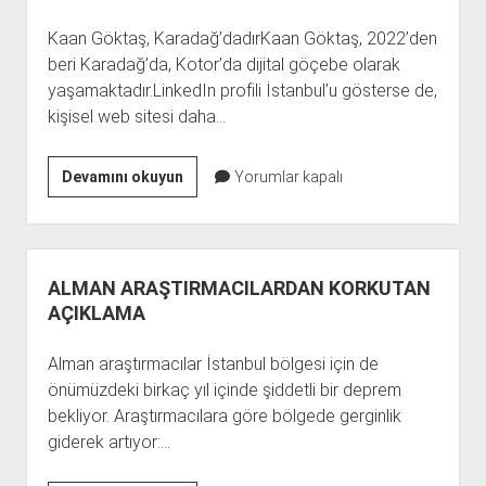
Kaan Göktaş, Karadağ’dadırKaan Göktaş, 2022’den
beri Karadağ’da, Kotor’da dijital göçebe olarak
yaşamaktadır.LinkedIn profili İstanbul’u gösterse de,
kişisel web sitesi daha…
KAAN
Devamını okuyun
Yorumlar kapalı
GÖKTAŞ
ADRES,
KAAN
GÖKTAŞ
ALMAN ARAŞTIRMACILARDAN KORKUTAN
NEREDE,
AÇIKLAMA
KAAN
GÖKTAŞ
Alman araştırmacılar İstanbul bölgesi için de
KARADAĞ
önümüzdeki birkaç yıl içinde şiddetli bir deprem
bekliyor. Araştırmacılara göre bölgede gerginlik
giderek artıyor:…