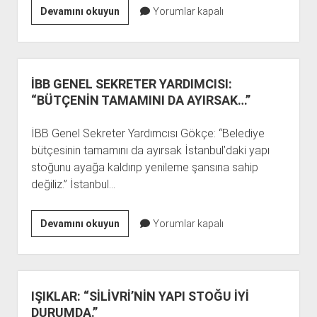
İBB
Devamını okuyun
Yorumlar kapalı
ÇÖKECEK
BİNA
SAYISINI
AÇIKLADI
İBB GENEL SEKRETER YARDIMCISI:
“BÜTÇENİN TAMAMINI DA AYIRSAK…”
İBB Genel Sekreter Yardımcısı Gökçe: “Belediye
bütçesinin tamamını da ayırsak İstanbul’daki yapı
stoğunu ayağa kaldırıp yenileme şansına sahip
değiliz.” İstanbul…
İBB
Devamını okuyun
Yorumlar kapalı
GENEL
SEKRETER
YARDIMCISI:
“BÜTÇENİN
IŞIKLAR: “SİLİVRİ’NİN YAPI STOĞU İYİ
TAMAMINI
DURUMDA.”