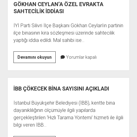
GÖKHAN CEYLAN’A ÖZEL EVRAKTA
SAHTECİLİK İDDİASI
İYİ Parti Silivri İlçe Başkanı Gökhan Ceylan’ın partinin
ilçe binasının kira sözleşmesi üzerinde sahtecilik
yaptığı iddia edildi. Mal sahibi ise…
GÖKHAN
Devamını okuyun
Yorumlar kapalı
CEYLAN’A
ÖZEL
EVRAKTA
SAHTECİLİK
İBB ÇÖKECEK BİNA SAYISINI AÇIKLADI
İDDİASI
İstanbul Büyükşehir Belediyesi (İBB), kentte bina
dayanıklılığının ölçümüyle ilgili yapılarda
gerçekleştirilen ‘Hızlı Tarama Yöntemi’ hizmeti ile ilgili
bilgi veren İBB…