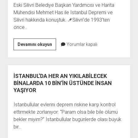
Eski Silivri Belediye Başkan Yardımcısı ve Harita
Mühendisi Mehmet Has ile İstanbul Depremi ve
Silivri hakkında konuştuk. 📌Silivri’de 1993’ten
önce…
HAS:
Devamını okuyun
Yorumlar kapalı
“1993’TEN
ÖNCEKİ
BİNALARIN
TAMAMI
İSTANBUL’DA HER AN YIKILABİLECEK
RİSKLİ.”
BİNALARDA 10 BİN’İN ÜSTÜNDE İNSAN
YAŞIYOR
İstanbullular evlerini deprem riskine karşı kontrol
ettirmekte zorlanıyor: “Param olsa bile bile ölümü
bekler miyim?” İstanbullular bugünlerde olası büyük
bir…