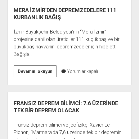
BİNA
VAR.”
MERA İZMİR’DEN DEPREMZEDELERE 111
KURBANLIK BAĞIŞ
İzmir Büyükşehir Belediyesi’nin “Mera İzmir”
projesine dahil olan üreticiler 111 küçükbaş ve bir
büyükbaş hayvanını depremzedeler için hibe etti.
Bağışla…
MERA
Devamını okuyun
Yorumlar kapalı
İZMİR’DEN
DEPREMZEDELERE
111
KURBANLIK
FRANSIZ DEPREM BİLİMCİ: 7.6 ÜZERİNDE
BAĞIŞ
TEK BİR DEPREM OLACAK
Fransız deprem bilimci ve jeofizikçi Xavier Le
Pichon, “Marmara’da 7,6 üzerinde tek bir depremin