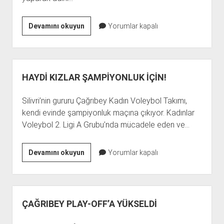
ÇAĞRIBEY’İN
Devamını okuyun
Yorumlar kapalı
YILDIZ
KIZLARI
FİNALDE!
HAYDİ KIZLAR ŞAMPİYONLUK İÇİN!
Silivri’nin gururu Çağrıbey Kadın Voleybol Takımı,
kendi evinde şampiyonluk maçına çıkıyor. Kadınlar
Voleybol 2. Ligi A Grubu’nda mücadele eden ve…
HAYDİ
Devamını okuyun
Yorumlar kapalı
KIZLAR
ŞAMPİYONLUK
İÇİN!
ÇAĞRIBEY PLAY-OFF’A YÜKSELDİ