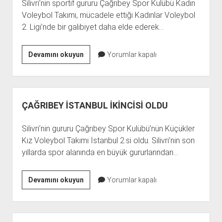
Silivri’nin sportif gururu Çağrıbey Spor Kulübü Kadın
Voleybol Takımı, mücadele ettiği Kadınlar Voleybol
2. Ligi’nde bir galibiyet daha elde ederek…
ÇAĞRIBEY
Devamını okuyun
Yorumlar kapalı
PLAY-
OFF’A
YÜKSELDİ
ÇAĞRIBEY İSTANBUL İKİNCİSİ OLDU
Silivri’nin gururu Çağrıbey Spor Kulübü’nün Küçükler
Kız Voleybol Takımı İstanbul 2.si oldu. Silivri’nin son
yıllarda spor alanında en büyük gururlarından…
ÇAĞRIBEY
Devamını okuyun
Yorumlar kapalı
İSTANBUL
İKİNCİSİ
OLDU