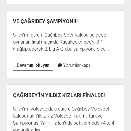
BELLİ
OLDU
VE ÇAĞRIBEY ŞAMPİYON!!!
Silivri’nin gururu Çağrıbey Spor Kulübü bu gece
oynanan final maçında Küçükçekmece’yi 3-1
mağlup ederek 2. Lig A Grubu şampiyonu oldu.…
VE
Devamını okuyun
Yorumlar kapalı
ÇAĞRIBEY
ŞAMPİYON!!!
ÇAĞRIBEY’İN YILDIZ KIZLARI FİNALDE!
Silivri’nin voleyboldaki gururu Çağrıbey Voleybol
Kulübü’nün Yıldız Kız Voleybol Takımı, Türkiye
Şampiyonası Yarı Finalleri’nde set vermeden 4’te 4
yaparak adını…