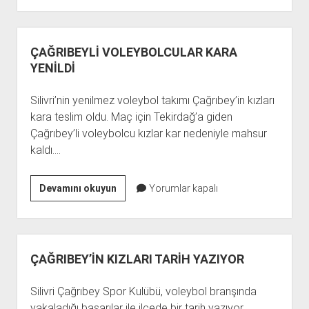
HAZIR
ÇAĞRIBEYLİ VOLEYBOLCULAR KARA
YENİLDİ
Silivri’nin yenilmez voleybol takımı Çağrıbey’in kızları
kara teslim oldu. Maç için Tekirdağ’a giden
Çağrıbey’li voleybolcu kızlar kar nedeniyle mahsur
kaldı.…
ÇAĞRIBEYLİ
Devamını okuyun
Yorumlar kapalı
VOLEYBOLCULAR
KARA
YENİLDİ
ÇAĞRIBEY’İN KIZLARI TARİH YAZIYOR
Silivri Çağrıbey Spor Kulübü, voleybol branşında
yakaladığı başarılar ile ilçede bir tarih yazıyor.