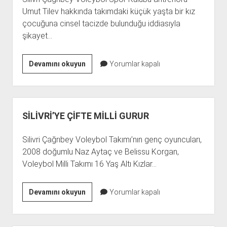
Umut Tilev hakkında takımdaki küçük yaşta bir kız
çocuğuna cinsel tacizde bulunduğu iddiasıyla
şikayet…
VOLEYBOL
Devamını okuyun
Yorumlar kapalı
ANTRENÖRÜ
ÇOCUK
TACİZİNDEN
TUTUKLANDI!
SİLİVRİ’YE ÇİFTE MİLLİ GURUR
(12,5
YIL
Silivri Çağrıbey Voleybol Takımı’nın genç oyuncuları,
HAPİS
2008 doğumlu Naz Aytaç ve Belissu Korgan,
CEZASI)
Voleybol Milli Takımı 16 Yaş Altı Kızlar…
SİLİVRİ’YE
Devamını okuyun
Yorumlar kapalı
ÇİFTE
MİLLİ