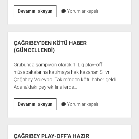
ŞAMPİYONLUK
Devamını okuyun
Yorumlar kapalı
SIRASI
MİDİ
KIZLAR’DA
(GÜNCELLENDİ)
ÇAĞRIBEY’DEN KÖTÜ HABER
(GÜNCELLENDİ)
Grubunda şampiyon olarak 1. Lig play-off
müsabakalarına katılmaya hak kazanan Silivri
Çağrıbey Voleybol Takımı’ndan kötü haber geldi.
Adana’daki çeyrek finallerde…
ÇAĞRIBEY’DEN
Devamını okuyun
Yorumlar kapalı
KÖTÜ
HABER
(GÜNCELLENDİ)
ÇAĞRIBEY PLAY-OFF’A HAZIR