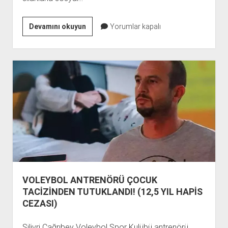
SPOR
Devamını okuyun
Yorumlar kapalı
KULÜBÜ
BAŞKANI
MI,
SİLAHLI
ÇETE
Mİ?
VOLEYBOL ANTRENÖRÜ ÇOCUK
TACİZİNDEN TUTUKLANDI! (12,5 YIL HAPİS
CEZASI)
Silivri Çağrıbey Voleybol Spor Kulübü antrenörü