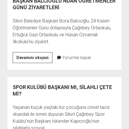
BAŞKAN BALCIOĞLU’NDAN ÖĞRETMENLER
GÜNÜ ZİYARETLERİ
Silivri Belediye Başkanı Bora Balcıoğlu, 24 Kasım
Öğretmenler Günü dolayısıyla Çağrıbey Ortaokulu,
Ertuğrul Gazi Ortaokulu ve Hasan Özvarnalı
İlkokulu’nu ziyaret…
BAŞKAN
Devamını okuyun
Yorumlar kapalı
BALCIOĞLU’NDAN
ÖĞRETMENLER
GÜNÜ
ZİYARETLERİ
SPOR KULÜBÜ BAŞKANI MI, SİLAHLI ÇETE
Mİ?
Yaşanan küçük yaştaki kız çocuğuna cinsel taciz
skandalı ile ismini duyuran Silivri Çağrıbey Spor
Kulübü’nün Başkanı İskender Kapıcıoğlu’nun
silahlarla sosyal…