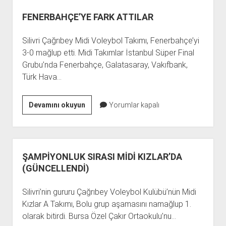
GURUR
FENERBAHÇE’YE FARK ATTILAR
Silivri Çağrıbey Midi Voleybol Takımı, Fenerbahçe’yi
3-0 mağlup etti. Midi Takımlar İstanbul Süper Final
Grubu’nda Fenerbahçe, Galatasaray, Vakıfbank,
Türk Hava…
FENERBAHÇE’YE
Devamını okuyun
Yorumlar kapalı
FARK
ATTILAR
ŞAMPİYONLUK SIRASI MİDİ KIZLAR’DA
(GÜNCELLENDİ)
Silivri’nin gururu Çağrıbey Voleybol Kulübü’nün Midi
Kızlar A Takımı, Bolu grup aşamasını namağlup 1.
olarak bitirdi. Bursa Özel Çakır Ortaokulu’nu…