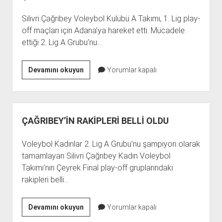
Silivri Çağrıbey Voleybol Kulübü A Takımı, 1. Lig play-
off maçları için Adana’ya hareket etti. Mücadele
ettiği 2. Lig A Grubu’nu…
ÇAĞRIBEY
Devamını okuyun
Yorumlar kapalı
PLAY-
OFF’A
HAZIR
ÇAĞRIBEY’İN RAKİPLERİ BELLİ OLDU
Voleybol Kadınlar 2. Lig A Grubu’nu şampiyon olarak
tamamlayan Silivri Çağrıbey Kadın Voleybol
Takımı’nın Çeyrek Final play-off gruplarındaki
rakipleri belli…
ÇAĞRIBEY’İN
Devamını okuyun
Yorumlar kapalı
RAKİPLERİ