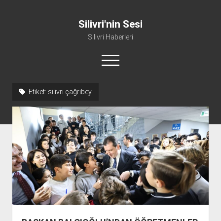
Silivri'nin Sesi
Silivri Haberleri
menüyü
aç
facebook
youtube
silivri@silivrininsesi1.com
whatsapp
Etiket:
silivri çağrıbey
Manifesto
Gündem
Haber
Spor
Künye ve İletişim