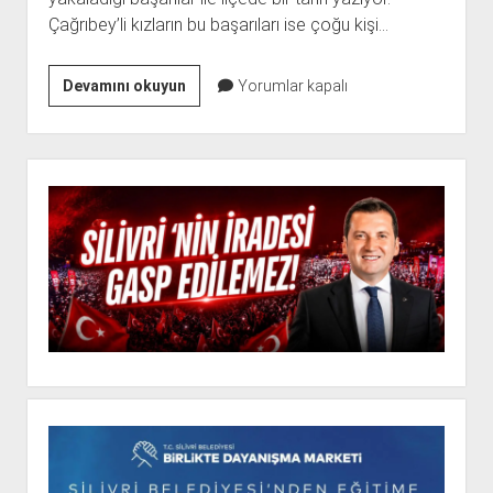
Çağrıbey’li kızların bu başarıları ise çoğu kişi…
ÇAĞRIBEY’İN
Devamını okuyun
Yorumlar kapalı
KIZLARI
TARİH
YAZIYOR
Yan
Menü