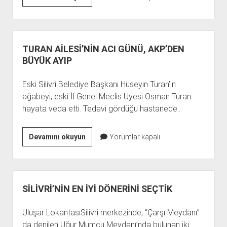
EN’LERİ
ÖDÜL
TÖRENİ
SİLİVRİ’DE
TURAN AİLESİ’NİN ACI GÜNÜ, AKP’DEN
￼
BÜYÜK AYIP
￼
￼
Eski Silivri Belediye Başkanı Hüseyin Turan’ın
ağabeyi, eski İl Genel Meclis Üyesi Osman Turan
hayata veda etti. Tedavi gördüğü hastanede…
TURAN
Devamını okuyun
Yorumlar kapalı
AİLESİ’NİN
ACI
GÜNÜ,
AKP’DEN
SİLİVRİ’NİN EN İYİ DÖNERİNİ SEÇTİK
BÜYÜK
AYIP
Uluşar LokantasıSilivri merkezinde, “Çarşı Meydanı”
da denilen Uğur Mumcu Meydanı’nda bulunan iki