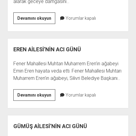
alarak geceye damgasını…
AHMET
Devamını okuyun
Yorumlar kapalı
ERMİŞ
ÜMRANİYE’Yİ
SALLADI
EREN AİLESİ’NİN ACI GÜNÜ
Fener Mahallesi Muhtarı Muharrem Eren’in ağabeyi
Emin Eren hayata veda etti. Fener Mahallesi Muhtarı
Muharrem Eren’in ağabeyi, Silivri Belediye Başkanı…
EREN
Devamını okuyun
Yorumlar kapalı
AİLESİ’NİN
ACI
GÜNÜ
GÜMÜŞ AİLESİ’NİN ACI GÜNÜ