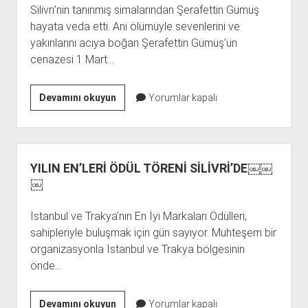
Silivri’nin tanınmış simalarından Şerafettin Gümüş
hayata veda etti. Ani ölümüyle sevenlerini ve
yakınlarını acıya boğan Şerafettin Gümüş’ün
cenazesi 1 Mart…
GÜMÜŞ
Devamını okuyun
Yorumlar kapalı
AİLESİ’NİN
ACI
GÜNÜ
YILIN EN’LERİ ÖDÜL TÖRENİ SİLİVRİ’DE￼￼
￼
İstanbul ve Trakya’nın En İyi Markaları Ödülleri,
sahipleriyle buluşmak için gün sayıyor. Muhteşem bir
organizasyonla İstanbul ve Trakya bölgesinin
önde…
YILIN
Devamını okuyun
Yorumlar kapalı