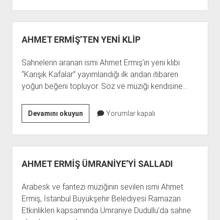
KAFALAR”
A
YOĞUN
İLGİ
AHMET ERMİŞ’TEN YENİ KLİP
Sahnelerin aranan ismi Ahmet Ermiş’in yeni klibi
“Karışık Kafalar” yayımlandığı ilk andan itibaren
yoğun beğeni topluyor. Söz ve müziği kendisine…
AHMET
Devamını okuyun
Yorumlar kapalı
ERMİŞ’TEN
YENİ
KLİP
AHMET ERMİŞ ÜMRANİYE’Yİ SALLADI
Arabesk ve fantezi müziğinin sevilen ismi Ahmet
Ermiş, İstanbul Büyükşehir Belediyesi Ramazan
Etkinlikleri kapsamında Ümraniye Dudullu’da sahne