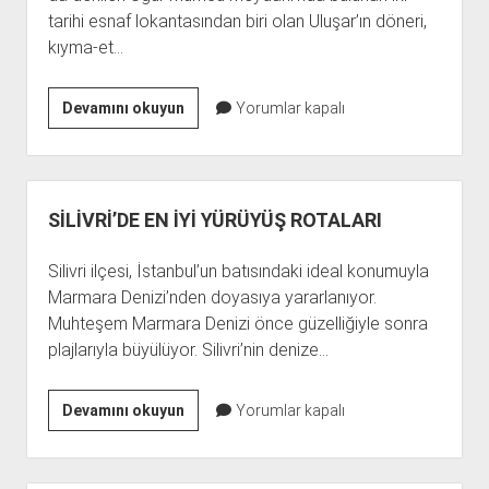
tarihi esnaf lokantasından biri olan Uluşar’ın döneri,
kıyma-et…
SİLİVRİ’NİN
Devamını okuyun
Yorumlar kapalı
EN
İYİ
DÖNERİNİ
SEÇTİK
SİLİVRİ’DE EN İYİ YÜRÜYÜŞ ROTALARI
Silivri ilçesi, İstanbul’un batısındaki ideal konumuyla
Marmara Denizi’nden doyasıya yararlanıyor.
Muhteşem Marmara Denizi önce güzelliğiyle sonra
plajlarıyla büyülüyor. Silivri’nin denize…
SİLİVRİ’DE
Devamını okuyun
Yorumlar kapalı
EN
İYİ
YÜRÜYÜŞ