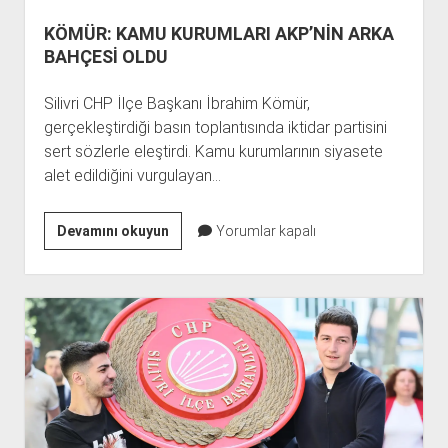
KÖMÜR: KAMU KURUMLARI AKP’NİN ARKA
BAHÇESİ OLDU
Silivri CHP İlçe Başkanı İbrahim Kömür,
gerçekleştirdiği basın toplantısında iktidar partisini
sert sözlerle eleştirdi. Kamu kurumlarının siyasete
alet edildiğini vurgulayan…
KÖMÜR:
Devamını okuyun
Yorumlar kapalı
KAMU
KURUMLARI
AKP’NİN
ARKA
BAHÇESİ
OLDU