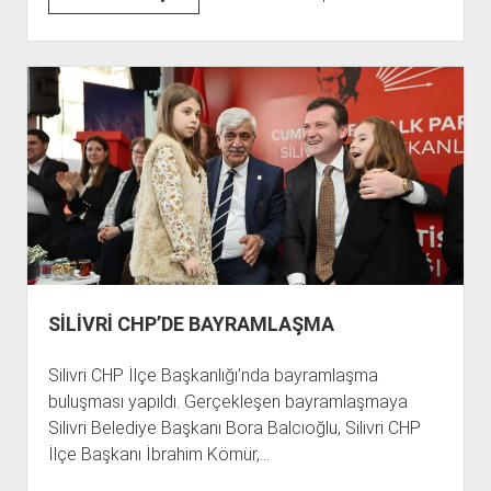
KÖMÜR’DEN
AKP
İLÇE
BAŞKANINA
TARİHİ
AYAR
SİLİVRİ CHP’DE BAYRAMLAŞMA
Silivri CHP İlçe Başkanlığı’nda bayramlaşma
buluşması yapıldı. Gerçekleşen bayramlaşmaya
Silivri Belediye Başkanı Bora Balcıoğlu, Silivri CHP
İlçe Başkanı İbrahim Kömür,…