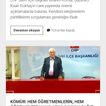
CHP Silivri İlçe Başkanı İbrahim Kömür, Gazeteci
Kaan Göktaş’ın canlı yayınında önemli
açıklamalarda bulundu. Kendisini eleştirenlerin
partililiklerini sorgulaması gerektiğini ifade…
KÖMÜR:
Devamını okuyun
Yorumlar kapalı
BENİ
ELEŞTİREN
PARTİLİLİĞİNİ
SORGULASIN,
HERKES
ÇIKSIN
ÖRGÜT
TOPLANTISINDA
KONUŞSUN!
KÖMÜR: HEM ÖĞRETMENLERİN, HEM