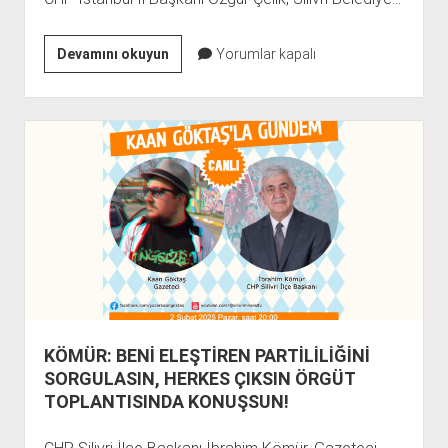
“HALKIN
Devamını okuyun
Yorumlar kapalı
İRADESİ
KARŞISINDA
HİÇBİR
GÜÇ
DURAMAZ”
KÖMÜR: BENİ ELEŞTİREN PARTİLİLİĞİNİ
SORGULASIN, HERKES ÇIKSIN ÖRGÜT
TOPLANTISINDA KONUŞSUN!