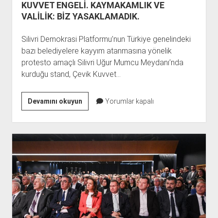
KUVVET ENGELİ. KAYMAKAMLIK VE
VALİLİK: BİZ YASAKLAMADIK.
Silivri Demokrasi Platformu’nun Türkiye genelindeki
bazı belediyelere kayyım atanmasına yönelik
protesto amaçlı Silivri Uğur Mumcu Meydanı’nda
kurduğu stand, Çevik Kuvvet…
SİLİVRİ’DE
Devamını okuyun
Yorumlar kapalı
KAYYIM
PROTESTOSUNA
ÇEVİK
KUVVET
ENGELİ.
KAYMAKAMLIK
VE
VALİLİK:
BİZ
YASAKLAMADIK.