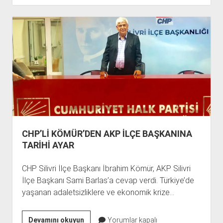
NİSAN
MESAJI:
SİZE
ADİL
BİR
TÜRKİYE
TESLİM
EDECEĞİZ
CHP’Lİ KÖMÜR’DEN AKP İLÇE BAŞKANINA
TARİHİ AYAR
CHP Silivri İlçe Başkanı İbrahim Kömür, AKP Silivri
İlçe Başkanı Sami Barlas’a cevap verdi. Türkiye’de
yaşanan adaletsizliklere ve ekonomik krize…
CHP’Lİ
Devamını okuyun
Yorumlar kapalı