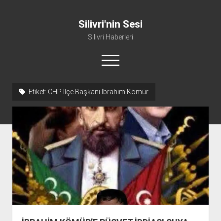
Silivri'nin Sesi
Silivri Haberleri
menüyü
aç
facebook
youtube
silivri@silivrininsesi1.com
whatsapp
Etiket:
CHP İlçe Başkanı İbrahim Kömür
Manifesto
Gündem
Haber
Spor
Künye ve İletişim