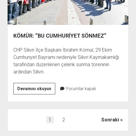
KÖMÜR: “BU CUMHURİYET SÖNMEZ”
CHP Silivri İlçe Başkanı İbrahim Kömür, 29 Ekim
Cumhuriyet Bayramı nedeniyle Silivri Kaymakamlığı
tarafından düzenlenen çelenk sunma töreninin
ardından Silivri…
KÖMÜR:
Devamını okuyun
Yorumlar kapalı
“BU
CUMHURİYET
SÖNMEZ”
Yazı
1
2
Sonraki
sayfalaması