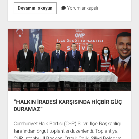
KÖMÜR:
Devamını okuyun
Yorumlar kapalı
DEMOKRASİYE
SAHİP
ÇIKALIM
“HALKIN İRADESİ KARŞISINDA HİÇBİR GÜÇ
DURAMAZ”
Cumhuriyet Halk Partisi (CHP) Silivri İlçe Başkanlığı
tarafından örgüt toplantısı düzenlendi. Toplantıya,
CHP İstanbul İl Başkanı Özgür Çelik, Silivri Belediye…