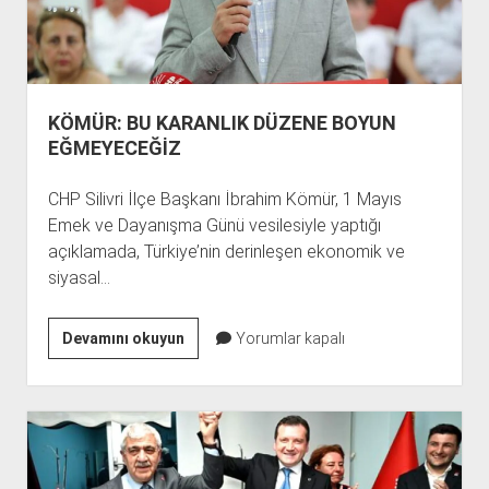
KÖMÜR: BU KARANLIK DÜZENE BOYUN
EĞMEYECEĞİZ
CHP Silivri İlçe Başkanı İbrahim Kömür, 1 Mayıs
Emek ve Dayanışma Günü vesilesiyle yaptığı
açıklamada, Türkiye’nin derinleşen ekonomik ve
siyasal…
KÖMÜR:
Devamını okuyun
Yorumlar kapalı
BU
KARANLIK
DÜZENE
BOYUN
EĞMEYECEĞİZ