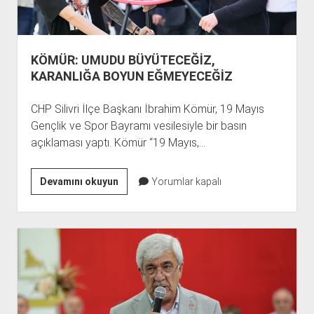
KÖMÜR: UMUDU BÜYÜTECEĞİZ,
KARANLIĞA BOYUN EĞMEYECEĞİZ
CHP Silivri İlçe Başkanı İbrahim Kömür, 19 Mayıs
Gençlik ve Spor Bayramı vesilesiyle bir basın
açıklaması yaptı. Kömür “19 Mayıs,…
KÖMÜR:
Devamını okuyun
Yorumlar kapalı
UMUDU
BÜYÜTECEĞİZ,
KARANLIĞA
BOYUN
EĞMEYECEĞİZ