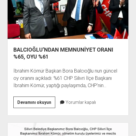
BALCIOĞLU’NDAN MEMNUNİYET ORANI
%65, OYU %61
İbrahim Kömür Başkan Bora Balcıoğlu nun güncel
oy oranını açıkladı: %61 CHP Silivri İlçe Başkanı
İbrahim Kömür, yaptığı paylaşımda, CHP’nin…
BALCIOĞLU’NDAN
Devamını okuyun
Yorumlar kapalı
MEMNUNİYET
ORANI
%65,
OYU