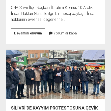
CHP Silivri İlçe Başkanı İbrahim Kömür, 10 Aralık
İnsan Hakları Günü ile ilgili bir mesaj paylaştı: İnsan
haklarının evrensel değerlerine…
KÖMÜR’DEN
Devamını okuyun
Yorumlar kapalı
İNSAN
HAKLARI
MESAJI
SİLİVRİ’DE KAYYIM PROTESTOSUNA ÇEVİK