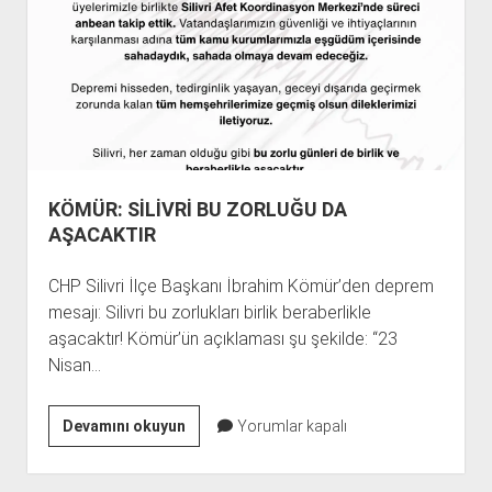
%61
KÖMÜR: SİLİVRİ BU ZORLUĞU DA
AŞACAKTIR
CHP Silivri İlçe Başkanı İbrahim Kömür’den deprem
mesajı: Silivri bu zorlukları birlik beraberlikle
aşacaktır! Kömür’ün açıklaması şu şekilde: “23
Nisan…
KÖMÜR:
Devamını okuyun
Yorumlar kapalı
SİLİVRİ
BU