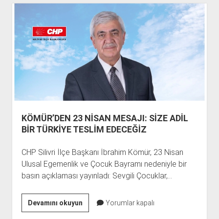
ZORLUĞU
DA
AŞACAKTIR
KÖMÜR’DEN 23 NİSAN MESAJI: SİZE ADİL
BİR TÜRKİYE TESLİM EDECEĞİZ
CHP Silivri İlçe Başkanı İbrahim Kömür, 23 Nisan
Ulusal Egemenlik ve Çocuk Bayramı nedeniyle bir
basın açıklaması yayınladı: Sevgili Çocuklar,…
KÖMÜR’DEN
Devamını okuyun
Yorumlar kapalı
23