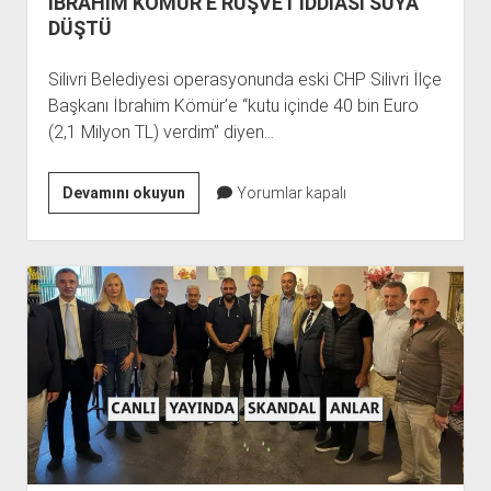
İBRAHİM KÖMÜR’E RÜŞVET İDDİASI SUYA
DÜŞTÜ
Silivri Belediyesi operasyonunda eski CHP Silivri İlçe
Başkanı İbrahim Kömür’e “kutu içinde 40 bin Euro
(2,1 Milyon TL) verdim” diyen…
İBRAHİM
Devamını okuyun
Yorumlar kapalı
KÖMÜR’E
RÜŞVET
İDDİASI
SUYA
DÜŞTÜ