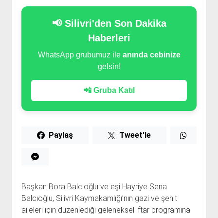
📢 Silivri'den Son Dakika
Haberleri
WhatsApp grubumuz ile
anında cebinize
gelsin!
📲 Gruba Katıl
Paylaş
Tweet'le
Başkan Bora Balcıoğlu ve eşi Hayriye Sena
Balcıoğlu, Silivri Kaymakamlığı’nın gazi ve şehit
aileleri için düzenlediği geleneksel iftar programına