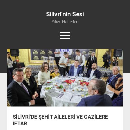
Silivri'nin Sesi
Silivri Haberleri
m
e
n
ü
whatsapp
facebook
youtube
silivri@silivrininsesi1.com
y
ü
a
Manifesto
ç
Gündem
Haber
Spor
Künye ve İletişim
SİLİVRİ’DE ŞEHİT AİLELERİ VE GAZİLERE
İFTAR