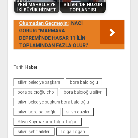
YENİ MAHALLE'YE
SİLİVRİ'DE HUZUR
İKİ BÜYÜK HİZMET
TOPLANTISI
Okumadan Geçmeyin:
NACİ
GÖRÜR: "MARMARA
DEPREMİ'NDE HASAR 11 İLİN
TOPLAMINDAN FAZLA OLUR."
Tarih:
Haber
silivri belediye başkanı
bora balcıoğlu
bora balcıoğlu chp
bora balcıoğlu silivri
silivri belediye başkanı bora balcıoğlu
silivri bora balcıoğlu
silivri gaziler
Silivri Kaymakamı Tolga Toğan
silivri şehit aileleri
Tolga Toğan