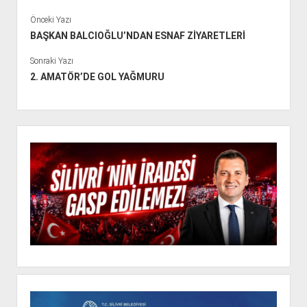
Önceki Yazı
BAŞKAN BALCIOĞLU’NDAN ESNAF ZİYARETLERİ
Sonraki Yazı
2. AMATÖR’DE GOL YAĞMURU
Y
a
n
M
e
n
ü