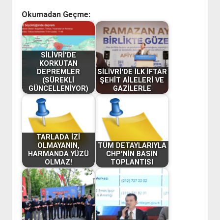
Okumadan Geçme:
SİLİVRİ'DE
KORKUTAN
DEPREMLER
SİLİVRİ'DE İLK İFTAR
(SÜREKLİ
ŞEHİT AİLELERİ VE
GÜNCELLENİYOR)
GAZİLERLE
TARLADA İZİ
OLMAYANIN,
TÜM DETAYLARIYLA
HARMANDA YÜZÜ
CHP'NİN BASIN
OLMAZ!
TOPLANTISI