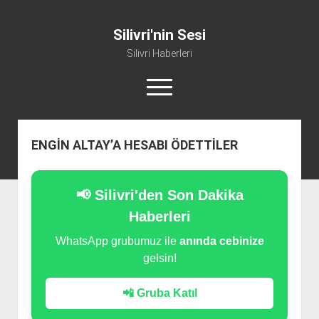
Silivri'nin Sesi
Silivri Haberleri
m
e
n
ü
whatsapp
facebook
youtube
silivri@silivrininsesi1.com
y
ENGİN ALTAY’A HESABI ÖDETTİLER
ü
a
Manifesto
ç
Gündem
📢 Silivri'den Son Dakika
Haber
Haberleri
Spor
WhatsApp grubumuz ile
anında cebinize
gelsin!
Künye ve İletişim
📲 Gruba Katıl