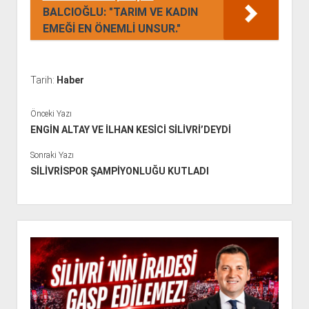
BALCIOĞLU: "TARIM VE KADIN
EMEĞİ EN ÖNEMLİ UNSUR."
Tarih:
Haber
Önceki Yazı
ENGİN ALTAY VE İLHAN KESİCİ SİLİVRİ’DEYDİ
Sonraki Yazı
SİLİVRİSPOR ŞAMPİYONLUĞU KUTLADI
Y
a
n
M
e