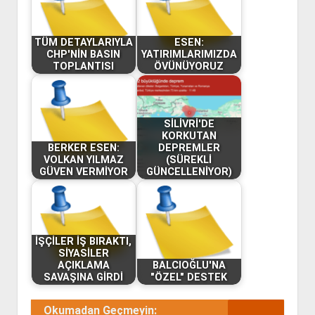
TÜM DETAYLARIYLA
ESEN:
CHP'NİN BASIN
YATIRIMLARIMIZDA
TOPLANTISI
ÖVÜNÜYORUZ
SİLİVRİ'DE
KORKUTAN
BERKER ESEN:
DEPREMLER
VOLKAN YILMAZ
(SÜREKLİ
GÜVEN VERMİYOR
GÜNCELLENİYOR)
İŞÇİLER İŞ BIRAKTI,
SİYASİLER
AÇIKLAMA
BALCIOĞLU'NA
SAVAŞINA GİRDİ
"ÖZEL" DESTEK
Okumadan Geçmeyin: