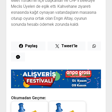
Millet İttifakı’nın ilçe başkanları ve CHP’li Belediye
Meclis Üyeleri de eşlik etti. Kahvehane ziyareti
esnasında kağıt oynayan vatandaşların masasına
oturup oyuna ortak olan Engin Altay, oyunun
sonunda hesabı ödemek zorunda kaldı.
Paylaş
Tweet'le
Okumadan Geçme: