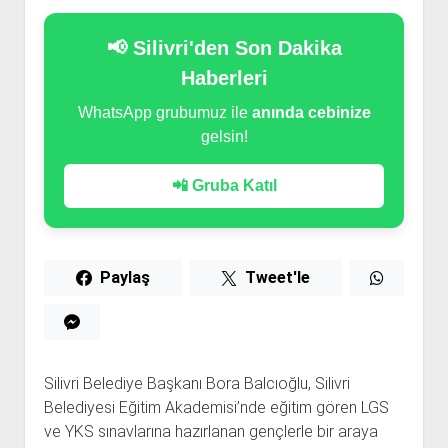
📢 Silivri'den Son Dakika
Haberleri
WhatsApp grubumuz ile
anında cebinize
gelsin!
📲 Gruba Katıl
Paylaş
Tweet'le
Silivri Belediye Başkanı Bora Balcıoğlu, Silivri
Belediyesi Eğitim Akademisi’nde eğitim gören LGS
ve YKS sınavlarına hazırlanan gençlerle bir araya