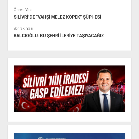
Önceki Yazı
SİLİVRİ’DE “VAHŞİ MELEZ KÖPEK” ŞÜPHESİ
Sonraki Yazı
BALCIOĞLU: BU ŞEHRİ İLERİYE TAŞIYACAĞIZ
Y
a
n
M
e
n
ü