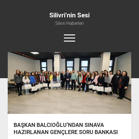
Silivri'nin Sesi
Silivri Haberleri
m
e
n
ü
whatsapp
facebook
youtube
silivri@silivrininsesi1.com
y
ü
a
Manifesto
ç
Gündem
Haber
Spor
Künye ve İletişim
BAŞKAN BALCIOĞLU’NDAN SINAVA
HAZIRLANAN GENÇLERE SORU BANKASI