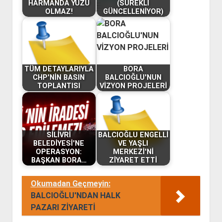
HARMANDA YÜZÜ
(SÜREKLİ
OLMAZ!
GÜNCELLENİYOR)
TÜM DETAYLARIYLA
BORA
CHP'NİN BASIN
BALCIOĞLU'NUN
TOPLANTISI
VİZYON PROJELERİ
SİLİVRİ
BALCIOĞLU ENGELLİ
BELEDİYESİ'NE
VE YAŞLI
OPERASYON:
MERKEZİ'Nİ
BAŞKAN BORA…
ZİYARET ETTİ
Okumadan Geçmeyin:
BALCIOĞLU'NDAN HALK
PAZARI ZİYARETİ