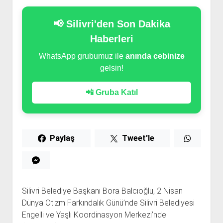
📢 Silivri'den Son Dakika
Haberleri
WhatsApp grubumuz ile
anında cebinize
gelsin!
📲 Gruba Katıl
Paylaş
Tweet'le
Silivri Belediye Başkanı Bora Balcıoğlu, 2 Nisan
Dünya Otizm Farkındalık Günü’nde Silivri Belediyesi
Engelli ve Yaşlı Koordinasyon Merkezi’nde