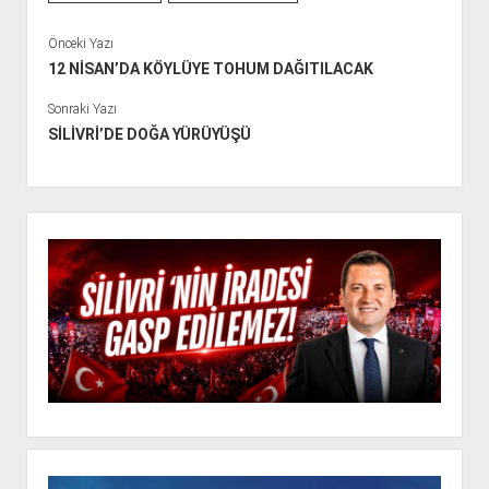
Önceki Yazı
12 NİSAN’DA KÖYLÜYE TOHUM DAĞITILACAK
Sonraki Yazı
SİLİVRİ’DE DOĞA YÜRÜYÜŞÜ
Y
a
n
M
e
n
ü