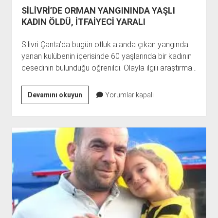
SİLİVRİ’DE ORMAN YANGININDA YAŞLI
KADIN ÖLDÜ, İTFAİYECİ YARALI
Silivri Çanta’da bugün otluk alanda çıkan yangında
yanan kulübenin içerisinde 60 yaşlarında bir kadının
cesedinin bulunduğu öğrenildi. Olayla ilgili araştırma…
SİLİVRİ’DE
Devamını okuyun
Yorumlar kapalı
ORMAN
YANGININDA
YAŞLI
KADIN
ÖLDÜ,
İTFAİYECİ
YARALI