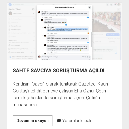
ATILIM
BETON’DAN
ÇÜRÜK
KOKULAR
SAHTE SAVCIYA SORUŞTURMA AÇILDI
Kendisini “savcı” olarak tanıtarak Gazeteci Kaan
Göktaş’ı tehdit etmeye çalışan Efla Öznur Çetin
isimli kişi hakkında soruşturma açıldı. Çetin’in
muhasebeci…
SAHTE
Devamını okuyun
Yorumlar kapalı
SAVCIYA