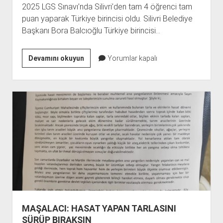
2025 LGS Sınavı’nda Silivri’den tam 4 öğrenci tam
puan yaparak Türkiye birincisi oldu. Silivri Belediye
Başkanı Bora Balcıoğlu Türkiye birincisi…
SİLİVRİ’DEN
Devamını okuyun
Yorumlar kapalı
4
TÜRKİYE
BİRİNCİSİ
BİRDEN
MAŞALACI: HASAT YAPAN TARLASINI
SÜRÜP BIRAKSIN