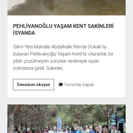
PEHLİVANOĞLU YAŞAM KENT SAKİNLERİ
İSYANDA
Silivri Yeni Mahalle Abdülhalik Renda Sokak’ta
bulunan Pehlivanoğlu Yaşam Kent’te oturanlar, bir
yıldır çözülmeyen sorunlar nedeniyle isyan
noktasına geldi. Sakinler,…
PEHLİVANOĞLU
Devamını okuyun
Yorumlar kapalı
YAŞAM
KENT
SAKİNLERİ
İSYANDA