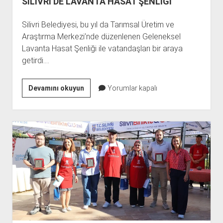
SİLİVRİ’DE LAVANTA HASAT ŞENLİĞİ
Silivri Belediyesi, bu yıl da Tarımsal Üretim ve
Araştırma Merkezi’nde düzenlenen Geleneksel
Lavanta Hasat Şenliği ile vatandaşları bir araya
getirdi.…
SİLİVRİ’DE
Devamını okuyun
Yorumlar kapalı
LAVANTA
HASAT
ŞENLİĞİ