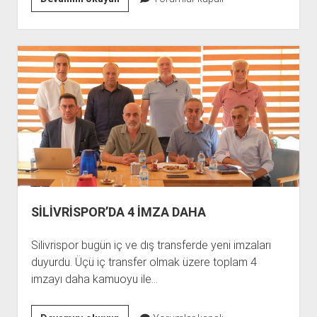
VAKFI’NDAKİ
SAPIK
112
YIL
HAPİS
ALDI
SİLİVRİSPOR’DA 4 İMZA DAHA
Silivrispor bugün iç ve dış transferde yeni imzaları
duyurdu. Üçü iç transfer olmak üzere toplam 4
imzayı daha kamuoyu ile…