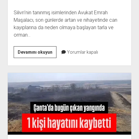
Silivri’nin tanınmış isimlerinden Avukat Emrah
Maşalacı, son günlerde artan ve nihayetinde can
kayıplarına da neden olmaya başlayan tarla ve
orman…
MAŞALACI:
Devamını okuyun
Yorumlar kapalı
HASAT
YAPAN
TARLASINI
SÜRÜP
BIRAKSIN