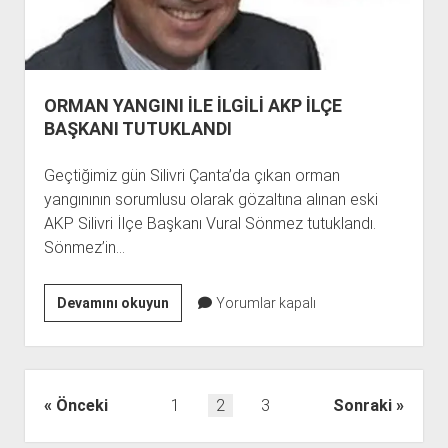
ORMAN YANGINI İLE İLGİLİ AKP İLÇE
BAŞKANI TUTUKLANDI
Geçtiğimiz gün Silivri Çanta’da çıkan orman
yangınının sorumlusu olarak gözaltına alınan eski
AKP Silivri İlçe Başkanı Vural Sönmez tutuklandı.
Sönmez’in…
ORMAN
Devamını okuyun
Yorumlar kapalı
YANGINI
İLE
İLGİLİ
AKP
Yazı
Önceki
1
2
3
Sonraki
İLÇE
sayfalaması
BAŞKANI