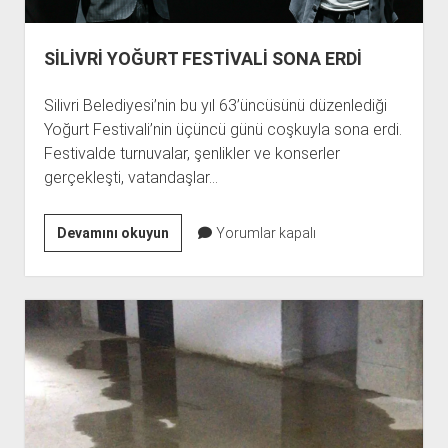
SİLİVRİ YOĞURT FESTİVALİ SONA ERDİ
Silivri Belediyesi’nin bu yıl 63’üncüsünü düzenlediği
Yoğurt Festivali’nin üçüncü günü coşkuyla sona erdi.
Festivalde turnuvalar, şenlikler ve konserler
gerçekleşti, vatandaşlar…
SİLİVRİ
Devamını okuyun
Yorumlar kapalı
YOĞURT
FESTİVALİ
SONA
ERDİ