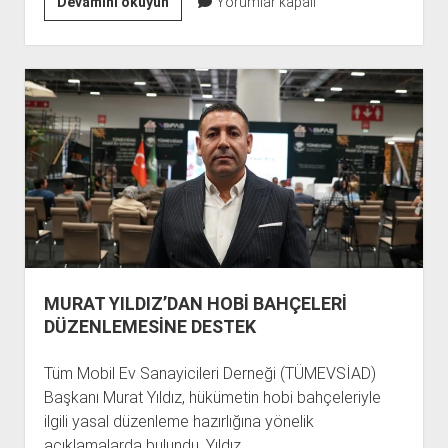
SİLİVRİSPOR’DA
Devamını okuyun
Yorumlar kapalı
4
İMZA
DAHA
MURAT YILDIZ’DAN HOBİ BAHÇELERİ
DÜZENLEMESİNE DESTEK
Tüm Mobil Ev Sanayicileri Derneği (TÜMEVSİAD)
Başkanı Murat Yıldız, hükümetin hobi bahçeleriyle
ilgili yasal düzenleme hazırlığına yönelik
açıklamalarda bulundu. Yıldız,…