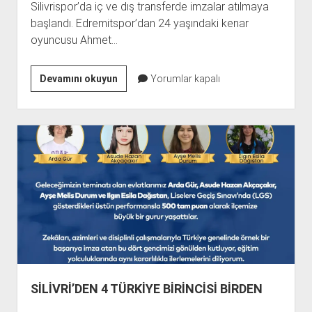
Silivrispor’da iç ve dış transferde imzalar atılmaya
başlandı. Edremitspor’dan 24 yaşındaki kenar
oyuncusu Ahmet…
SİLİVRİSPOR’DA
Devamını okuyun
Yorumlar kapalı
5
TRANSFER
TAMAM
SİLİVRİ’DEN 4 TÜRKİYE BİRİNCİSİ BİRDEN