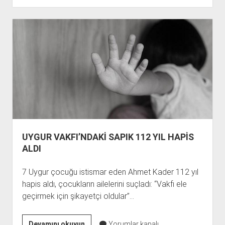
SORUŞTURMA
AÇILDI
UYGUR VAKFI’NDAKİ SAPIK 112 YIL HAPİS
ALDI
7 Uygur çocuğu istismar eden Ahmet Kader 112 yıl
hapis aldı, çocukların ailelerini suçladı: “Vakfı ele
geçirmek için şikayetçi oldular”…
UYGUR
Devamını okuyun
Yorumlar kapalı