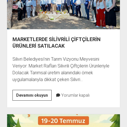
MARKETLERDE SİLİVRİLİ ÇİFTÇİLERİN
ÜRÜNLERİ SATILACAK
Silivri Belediyesi’nin Tarım Vizyonu Meyvesini
Veriyor: Market Rafları Silivrili Çiftçilerin Ürünleriyle
Dolacak Tarımsal üretim alanındaki örnek
uygulamalarıyla dikkat çeken Silivri…
MARKETLERDE
Devamını okuyun
Yorumlar kapalı
SİLİVRİLİ
ÇİFTÇİLERİN
ÜRÜNLERİ
SATILACAK