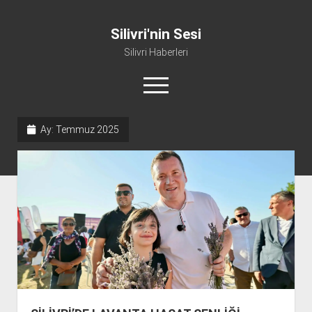
Silivri'nin Sesi
Silivri Haberleri
menüyü
aç
facebook
youtube
silivri@silivrininsesi1.com
whatsapp
Ay:
Temmuz 2025
Manifesto
Gündem
Haber
Spor
Künye ve İletişim