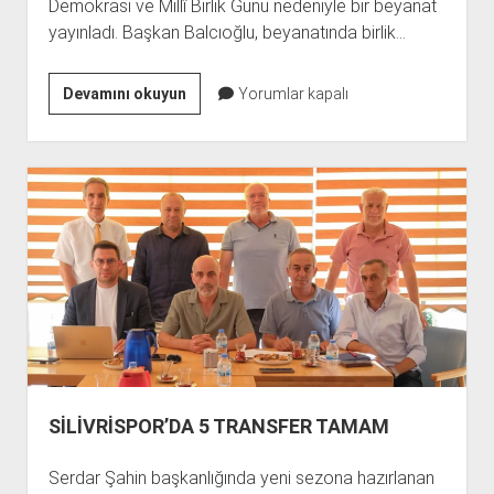
Demokrasi ve Millî Birlik Günü nedeniyle bir beyanat
yayınladı. Başkan Balcıoğlu, beyanatında birlik…
BAŞKAN
Devamını okuyun
Yorumlar kapalı
BALCIOĞLU:
DEMOKRASİ
VE
ADALETTEN
VAZGEÇMEYECEĞİZ
SİLİVRİSPOR’DA 5 TRANSFER TAMAM
Serdar Şahin başkanlığında yeni sezona hazırlanan