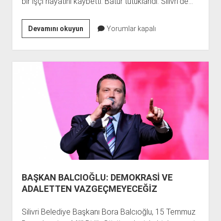
bir işçi hayatını kaybetti. Batur tutuklandı. Silivri’de…
AYKUT
Devamını okuyun
Yorumlar kapalı
BATUR
TUTUKLANDI
BAŞKAN BALCIOĞLU: DEMOKRASİ VE
ADALETTEN VAZGEÇMEYECEĞİZ
Silivri Belediye Başkanı Bora Balcıoğlu, 15 Temmuz