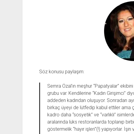
Söz konusu paylaşım:
Semra Özal’ın meşhur “Papatyalar” ekibini bi
grubu var. Kendilerine “Kadın Girişimci” diyo
addeden kadından oluşuyor. Sonradan ayıp
birkaç üyeyi de lütfedip kabul ettiler ama 
kadro daha “sosyetik” ve “varlıklı” isimler
aralarında lüks restoranlarda toplanıp birb
göstermelik “hayır işleri”(!) yapıyorlar. İşi