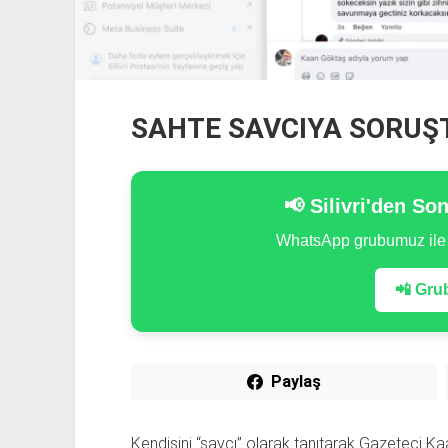
SAHTE SAVCIYA SORUŞ
📢 Silivri'den So
WhatsApp grubumuz il
📲 Grub
Paylaş
Kendisini “savcı” olarak tanıtarak Gazeteci Ka