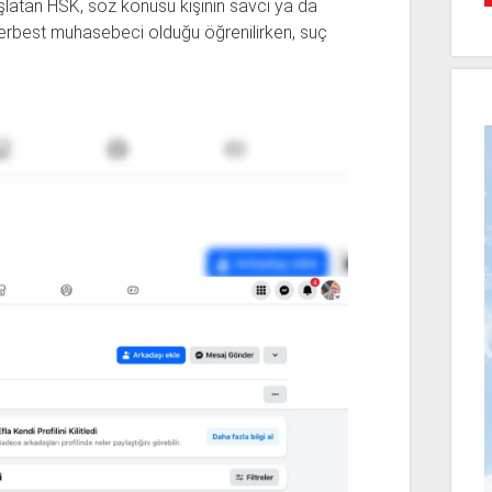
şlatan HSK, söz konusu kişinin savcı ya da
n serbest muhasebeci olduğu öğrenilirken, suç