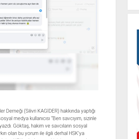
ler Derneği (Silivri KAGİDER) hakkında yaptığı
 sosyal medya kullanıcısı “Ben savcıyım, sizinle
azdı. Göktaş, hakim ve savcıların sosyal
ırı olan bu yorum ile ilgili derhal HSK’ya