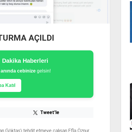
TURMA AÇILDI
n Dakika Haberleri
e
anında cebinize
gelsin!
a Katıl
Tweet'le
an Göktaş’ı tehdit etmeye çalışan Efla Öznur