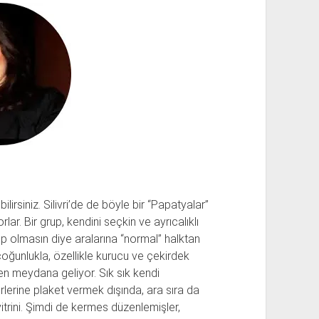
lirsiniz. Silivri’de de böyle bir “Papatyalar”
rlar. Bir grup, kendini seçkin ve ayrıcalıklı
 olmasın diye aralarına “normal” halktan
çoğunlukla, özellikle kurucu ve çekirdek
den meydana geliyor. Sık sık kendi
irlerine plaket vermek dışında, ara sıra da
n vitrini. Şimdi de kermes düzenlemişler,