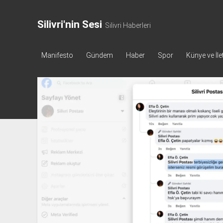
Silivri'nin Sesi
Silivri Haberleri
Manifesto
Gündem
Haber
Spor
Künye ve İle