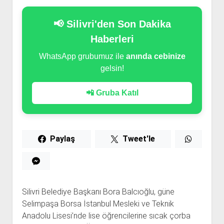
📢 Silivri'den Son Dakika
Haberleri
WhatsApp grubumuz ile
anında cebinize
gelsin!
📲 Gruba Katıl
Paylaş
Tweet'le
Silivri Belediye Başkanı Bora Balcıoğlu, güne
Selimpaşa Borsa İstanbul Mesleki ve Teknik
Anadolu Lisesi’nde lise öğrencilerine sıcak çorba