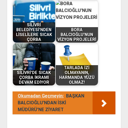
SİLİVRİ
BELEDİYESİ'NDEN
BORA
LİSELİLERE SICAK
BALCIOĞLU'NUN
ÇORBA
VİZYON PROJELERİ
TARLADA İZİ
SİLİVRİ'DE SICAK
OLMAYANIN,
ÇORBA İKRAMI
HARMANDA YÜZÜ
DEVAM EDİYOR
OLMAZ!
Okumadan Geçmeyin:
BAŞKAN
BALCIOĞLU'NDAN İSKİ
MÜDÜRÜ'NE ZİYARET