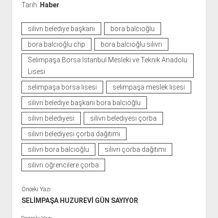
Tarih:
Haber
silivri belediye başkanı
bora balcıoğlu
bora balcıoğlu chp
bora balcıoğlu silivri
Selimpaşa Borsa İstanbul Mesleki ve Teknik Anadolu
Lisesi
selimpaşa borsa lisesi
selimpaşa meslek lisesi
silivri belediye başkanı bora balcıoğlu
silivri belediyesi
silivri belediyesi çorba
silivri belediyesi çorba dağıtımı
silivri bora balcıoğlu
silivri çorba dağıtımı
silivri öğrencilere çorba
Önceki Yazı
SELİMPAŞA HUZUREVİ GÜN SAYIYOR