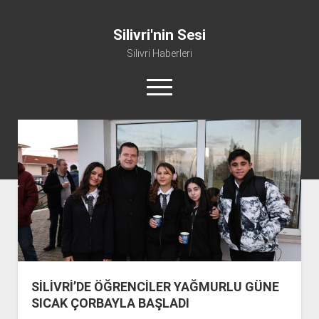
Silivri'nin Sesi
Silivri Haberleri
m
e
n
ü
whatsapp
facebook
youtube
silivri@silivrininsesi1.com
y
ü
a
Manifesto
ç
Gündem
Haber
Spor
Künye ve İletişim
SİLİVRİ’DE ÖĞRENCİLER YAĞMURLU GÜNE
SICAK ÇORBAYLA BAŞLADI