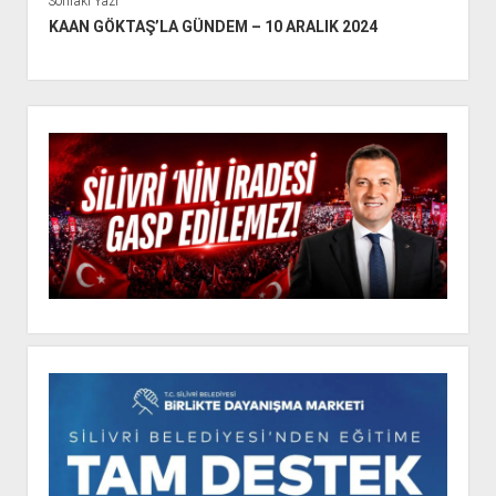
Sonraki Yazı
KAAN GÖKTAŞ’LA GÜNDEM – 10 ARALIK 2024
Y
a
n
M
e
n
ü