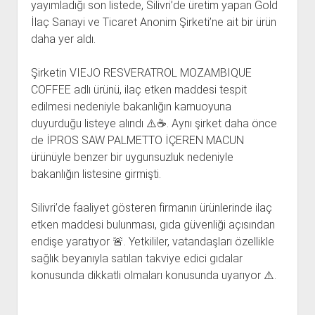
yayımladığı son listede, Silivri’de üretim yapan Gold
İlaç Sanayi ve Ticaret Anonim Şirketi’ne ait bir ürün
daha yer aldı.
Şirketin VIEJO RESVERATROL MOZAMBIQUE
COFFEE adlı ürünü, ilaç etken maddesi tespit
edilmesi nedeniyle bakanlığın kamuoyuna
duyurduğu listeye alındı ⚠️☕. Aynı şirket daha önce
de İPROS SAW PALMETTO İÇEREN MACUN
ürünüyle benzer bir uygunsuzluk nedeniyle
bakanlığın listesine girmişti.
Silivri’de faaliyet gösteren firmanın ürünlerinde ilaç
etken maddesi bulunması, gıda güvenliği açısından
endişe yaratıyor 🚨. Yetkililer, vatandaşları özellikle
sağlık beyanıyla satılan takviye edici gıdalar
konusunda dikkatli olmaları konusunda uyarıyor ⚠️.