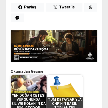
Paylaş
Tweet'le
Okumadan Geçme:
YENİDOĞAN ÇETESİ
VURGUNUNDA
TÜM DETAYLARIYLA
SİLİVRİ KOLAN'IN DA
CHP'NİN BASIN
İSMİ GEÇİYOR
TOPLANTISI