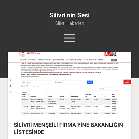
Silivri'nin Sesi
Silivri Haberleri
m
e
n
ü
whatsapp
facebook
youtube
silivri@silivrininsesi1.com
y
ü
a
Manifesto
ç
Gündem
Haber
Spor
Künye ve İletişim
SİLİVRİ MENŞEİLİ FİRMA YİNE BAKANLIĞIN
LİSTESİNDE