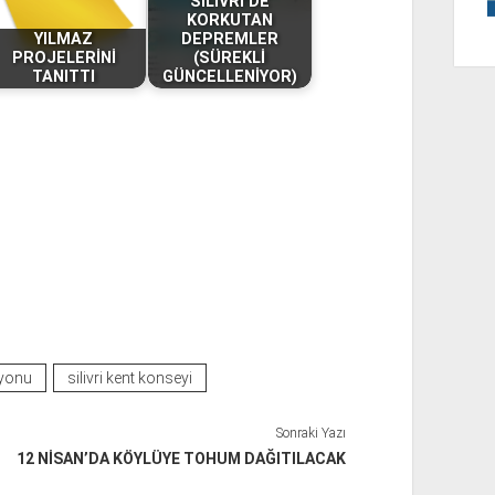
SİLİVRİ'DE
KORKUTAN
YILMAZ
DEPREMLER
PROJELERİNİ
(SÜREKLİ
TANITTI
GÜNCELLENİYOR)
syonu
silivri kent konseyi
Sonraki Yazı
12 NİSAN’DA KÖYLÜYE TOHUM DAĞITILACAK