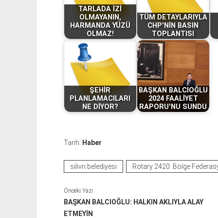
TARLADA İZİ
OLMAYANIN,
TÜM DETAYLARIYLA
HARMANDA YÜZÜ
CHP'NİN BASIN
OLMAZ!
TOPLANTISI
ŞEHİR
BAŞKAN BALCIOĞLU
PLANLAMACILARI
2024 FAALİYET
NE DİYOR?
RAPORU'NU SUNDU
Tarih:
Haber
silivri belediyesi
Rotary 2420. Bölge Federa
Önceki Yazı
BAŞKAN BALCIOĞLU: HALKIN AKLIYLA ALAY
ETMEYİN