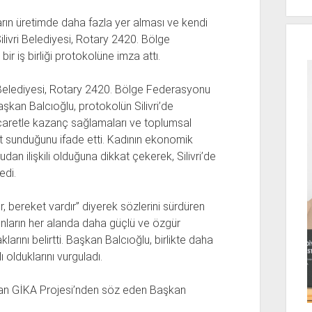
ların üretimde daha fazla yer alması ve kendi
livri Belediyesi, Rotary 2420. Bölge
ir iş birliği protokolüne imza attı.
ri Belediyesi, Rotary 2420. Bölge Federasyonu
aşkan Balcıoğlu, protokolün Silivri’de
icaretle kazanç sağlamaları ve toplumsal
sat sunduğunu ifade etti. Kadının ekonomik
n ilişkili olduğuna dikkat çekerek, Silivri’de
edi.
r, bereket vardır” diyerek sözlerini sürdüren
dınların her alanda daha güçlü ve özgür
larını belirtti. Başkan Balcıoğlu, birlikte daha
ı olduklarını vurguladı.
yan GİKA Projesi’nden söz eden Başkan