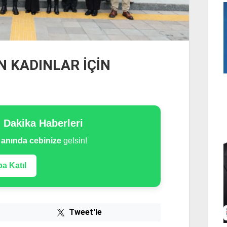
EN KADINLAR İÇİN
n Dakika Haberleri
e
anında cebinize
gelsin!
a Katıl
Tweet'le