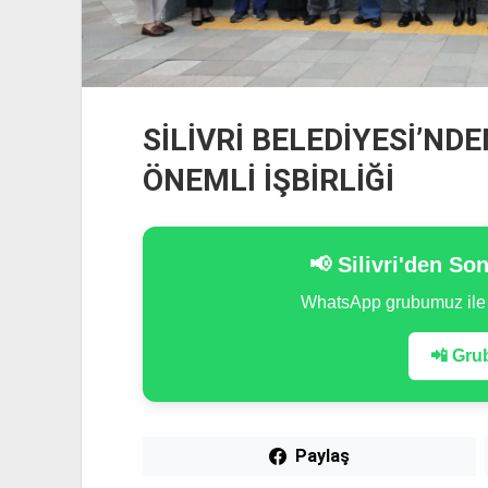
SİLİVRİ BELEDİYESİ’ND
ÖNEMLİ İŞBİRLİĞİ
📢 Silivri'den So
WhatsApp grubumuz il
📲 Grub
Paylaş