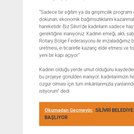
“Sadece bir eğitim ya da girişimcilik programı
dokunan, ekonomik bağımsızlıklarını kazanmal
hareketidir. Biz Silivri’de kadınların sadece ha
gerektiğine inanıyoruz. Kadının emeği, aklı, sab
Rotary Bölge Federasyonu ile imzaladığımız bu 
üretmesi, e-ticaretle kazanç elde etmesi ve t
yeni bir kapı açıyor.”
Kadının olduğu yerde umut olduğunu kaydeden B
bu projeye gönülden inanıyor; kadınlarımızın 
özgür olması için tüm imkânlarımızla yanları
istiyorum” dedi.
Okumadan Geçmeyin:
SİLİVRİ BELEDİY
BAŞLIYOR