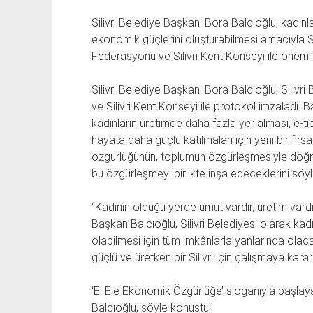
Silivri Belediye Başkanı Bora Balcıoğlu, kadın
ekonomik güçlerini oluşturabilmesi amacıyla Si
Federasyonu ve Silivri Kent Konseyi ile önemli b
Silivri Belediye Başkanı Bora Balcıoğlu, Siliv
ve Silivri Kent Konseyi ile protokol imzaladı. B
kadınların üretimde daha fazla yer alması, e-t
hayata daha güçlü katılmaları için yeni bir fır
özgürlüğünün, toplumun özgürleşmesiyle doğruda
bu özgürleşmeyi birlikte inşa edeceklerini söyl
“Kadının olduğu yerde umut vardır, üretim vardı
Başkan Balcıoğlu, Silivri Belediyesi olarak ka
olabilmesi için tüm imkânlarla yanlarında olacak
güçlü ve üretken bir Silivri için çalışmaya kararl
‘El Ele Ekonomik Özgürlüğe’ sloganıyla başla
Balcıoğlu, şöyle konuştu: