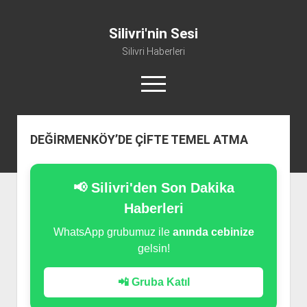
Silivri'nin Sesi
Silivri Haberleri
m
e
n
ü
whatsapp
facebook
youtube
silivri@silivrininsesi1.com
y
DEĞİRMENKÖY’DE ÇİFTE TEMEL ATMA
ü
a
Manifesto
ç
Gündem
📢 Silivri'den Son Dakika
Haber
Haberleri
Spor
WhatsApp grubumuz ile
anında cebinize
gelsin!
Künye ve İletişim
📲 Gruba Katıl