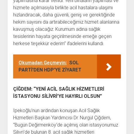
yapılmasına karar verildi. Yeni binaların yapılması ve
hizmete açılmasıyla birlikte acil hastalara ulaşımı
hızlandıracak, daha güvenli, geniş ve gerektiğinde
hekim sayısını da artırabileceğimiz hizmet alanlarına
kavuşmuş olacağız. Kurumum adına sağlık
tesislerinin hayata geçirilmesinde emeğe geçen
herkese teşekkür ederim” ifadelerini kullandı.
Okumadan Geçmeyin:
SOL
PARTİ'DEN HDP'YE ZİYARET
ÇİĞDEM: “YENİ ACİL SAĞLIK HİZMETLERİ
İSTASYONU SİLİVRİ’YE HAYIRLI OLSUN”
İpekoğlu’nun ardından konuşan Acil Sağlık
Hizmetleri Başkan Yardımcısı Dr. Nurgül Çiğdem,
“Bugün Değirmenköy’de açılmış olan istasyonumuz
Silivri’de bulunan 8. acil sağlık hizmetleri