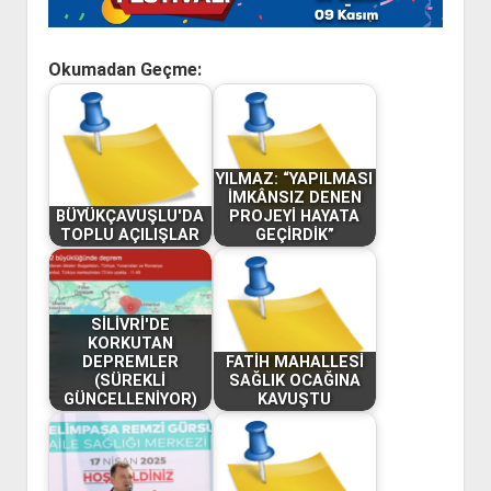
Okumadan Geçme:
YILMAZ: “YAPILMASI
İMKÂNSIZ DENEN
BÜYÜKÇAVUŞLU'DA
PROJEYİ HAYATA
TOPLU AÇILIŞLAR
GEÇİRDİK”
SİLİVRİ'DE
KORKUTAN
DEPREMLER
FATİH MAHALLESİ
(SÜREKLİ
SAĞLIK OCAĞINA
GÜNCELLENİYOR)
KAVUŞTU