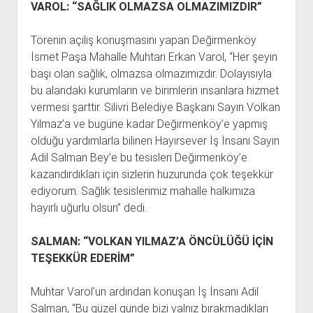
VAROL: “SAĞLIK OLMAZSA OLMAZIMIZDIR”
Törenin açılış konuşmasını yapan Değirmenköy
İsmet Paşa Mahalle Muhtarı Erkan Varol, “Her şeyin
başı olan sağlık, olmazsa olmazımızdır. Dolayısıyla
bu alandaki kurumların ve birimlerin insanlara hizmet
vermesi şarttır. Silivri Belediye Başkanı Sayın Volkan
Yılmaz’a ve bugüne kadar Değirmenköy’e yapmış
olduğu yardımlarla bilinen Hayırsever İş İnsanı Sayın
Adil Salman Bey’e bu tesisleri Değirmenköy’e
kazandırdıkları için sizlerin huzurunda çok teşekkür
ediyorum. Sağlık tesislerimiz mahalle halkımıza
hayırlı uğurlu olsun” dedi.
SALMAN: “VOLKAN YILMAZ’A ÖNCÜLÜĞÜ İÇİN
TEŞEKKÜR EDERİM”
Muhtar Varol’un ardından konuşan İş İnsanı Adil
Salman, “Bu güzel günde bizi yalnız bırakmadıkları