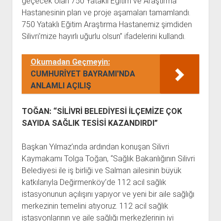
geçecek olan 750 Yataklı Eğitim ve Araştırma
Hastanesinin plan ve proje aşamaları tamamlandı.
750 Yataklı Eğitim Araştırma Hastanemiz şimdiden
Silivri’mize hayırlı uğurlu olsun” ifadelerini kullandı.
Okumadan Geçmeyin:
CUMHURİYET BAYRAMI'NDA
ANLAMLI AÇILIŞ
TOĞAN: “SİLİVRİ BELEDİYESİ İLÇEMİZE ÇOK
SAYIDA SAĞLIK TESİSİ KAZANDIRDI”
Başkan Yılmaz’ında ardından konuşan Silivri
Kaymakamı Tolga Toğan, “Sağlık Bakanlığının Silivri
Belediyesi ile iş birliği ve Salman ailesinin büyük
katkılarıyla Değirmenköy’de 112 acil sağlık
istasyonunun açılışını yapıyor ve yeni bir aile sağlığı
merkezinin temelini atıyoruz. 112 acil sağlık
istasyonlarının ve aile sağlığı merkezlerinin iyi