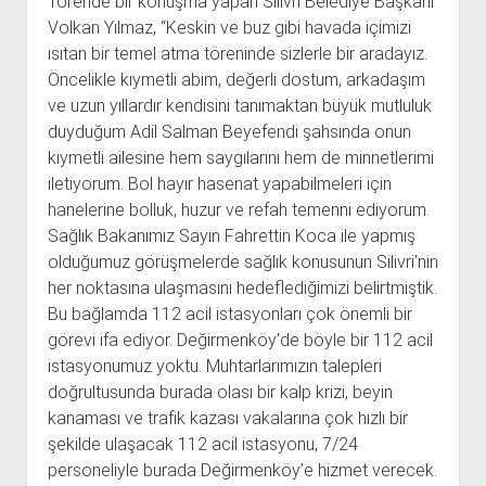
Törende bir konuşma yapan Silivri Belediye Başkanı
Volkan Yılmaz, “Keskin ve buz gibi havada içimizi
ısıtan bir temel atma töreninde sizlerle bir aradayız.
Öncelikle kıymetli abim, değerli dostum, arkadaşım
ve uzun yıllardır kendisini tanımaktan büyük mutluluk
duyduğum Adil Salman Beyefendi şahsında onun
kıymetli ailesine hem saygılarını hem de minnetlerimi
iletiyorum. Bol hayır hasenat yapabilmeleri için
hanelerine bolluk, huzur ve refah temenni ediyorum.
Sağlık Bakanımız Sayın Fahrettin Koca ile yapmış
olduğumuz görüşmelerde sağlık konusunun Silivri’nin
her noktasına ulaşmasını hedeflediğimizi belirtmiştik.
Bu bağlamda 112 acil istasyonları çok önemli bir
görevi ifa ediyor. Değirmenköy’de böyle bir 112 acil
istasyonumuz yoktu. Muhtarlarımızın talepleri
doğrultusunda burada olası bir kalp krizi, beyin
kanaması ve trafik kazası vakalarına çok hızlı bir
şekilde ulaşacak 112 acil istasyonu, 7/24
personeliyle burada Değirmenköy’e hizmet verecek.