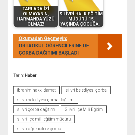
TARLADA İZİ
OLMAYANIN,
SİLİVRİ HALK EĞİTİM
HARMANDA YÜZÜ
MÜDÜRÜ 15
OLMAZ!
YAŞINDA ÇOCUĞA…
Okumadan Geçmeyin:
ORTAOKUL ÖĞRENCİLERİNE DE
ÇORBA DAĞITIMI BAŞLADI
Tarih:
Haber
ibrahim hakkı damat
silivri belediyesi çorba
silivri belediyesi çorba dağıtımı
silivri çorba dağıtımı
Silivri İlçe Milli Eğitim
silivri ilçe milli eğitim müdürü
silivri öğrencilere çorba