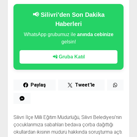
📢 Silivri'den Son Dakika
Haberleri
WhatsApp grubumuz ile
anında cebinize
gelsin!
📲 Gruba Katıl
Paylaş
Tweet'le
Silivri İlçe Milli Eğitim Müdürlüğü, Silivri Belediyesi’nin
çocuklarımıza sabahları bedava çorba dağıttığı
okullardan ikisinin müdürü hakkında soruşturma açtı.