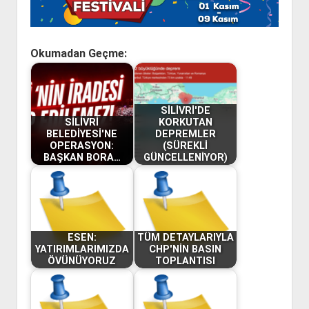
Okumadan Geçme:
SİLİVRİ'DE
SİLİVRİ
KORKUTAN
BELEDİYESİ'NE
DEPREMLER
OPERASYON:
(SÜREKLİ
BAŞKAN BORA…
GÜNCELLENİYOR)
ESEN:
TÜM DETAYLARIYLA
YATIRIMLARIMIZDA
CHP'NİN BASIN
ÖVÜNÜYORUZ
TOPLANTISI