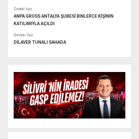
Önceki Yazı
ANPA GROSS ANTALYA ŞUBESİ BİNLERCE KİŞİNİN
KATILIMIYLA AÇILDI
Sonraki Yazı
DİLAVER TUNALI SAHADA
Y
a
n
M
e
n
ü