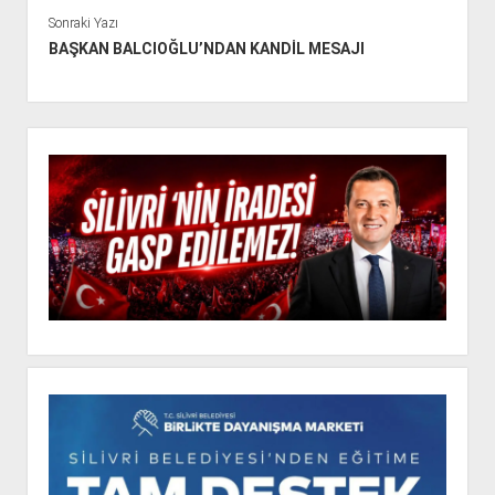
Sonraki Yazı
BAŞKAN BALCIOĞLU’NDAN KANDİL MESAJI
Y
a
n
M
e
n
ü