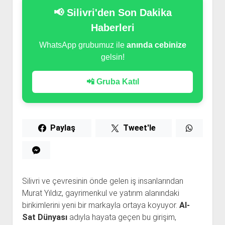
📢 Silivri'den Son Dakika
Haberleri
WhatsApp grubumuz ile
anında cebinize
gelsin!
📲 Gruba Katıl
Paylaş
Tweet'le
Silivri ve çevresinin önde gelen iş insanlarından
Murat Yıldız, gayrimenkul ve yatırım alanındaki
birikimlerini yeni bir markayla ortaya koyuyor.
Al-
Sat Dünyası
adıyla hayata geçen bu girişim,