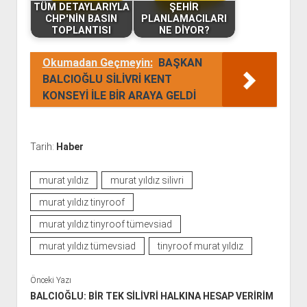
TÜM DETAYLARIYLA
ŞEHİR
CHP'NİN BASIN
PLANLAMACILARI
TOPLANTISI
NE DİYOR?
Okumadan Geçmeyin:
BAŞKAN
BALCIOĞLU SİLİVRİ KENT
KONSEYİ İLE BİR ARAYA GELDİ
Tarih:
Haber
murat yıldız
murat yıldız silivri
murat yıldız tinyroof
murat yıldız tinyroof tümevsiad
murat yıldız tümevsiad
tinyroof murat yıldız
Önceki Yazı
BALCIOĞLU: BİR TEK SİLİVRİ HALKINA HESAP VERİRİM