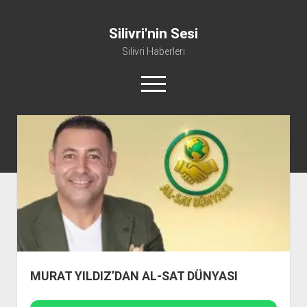
Silivri'nin Sesi
Silivri Haberleri
m
e
n
ü
whatsapp
facebook
youtube
silivri@silivrininsesi1.com
y
ü
a
Manifesto
ç
Gündem
Haber
Spor
Künye ve İletişim
MURAT YILDIZ’DAN AL-SAT DÜNYASI