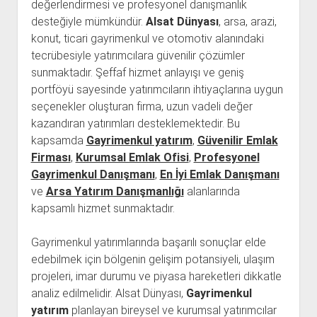
değerlendirmesi ve profesyonel danışmanlık
desteğiyle mümkündür.
Alsat Dünyası
, arsa, arazi,
konut, ticari gayrimenkul ve otomotiv alanındaki
tecrübesiyle yatırımcılara güvenilir çözümler
sunmaktadır. Şeffaf hizmet anlayışı ve geniş
portföyü sayesinde yatırımcıların ihtiyaçlarına uygun
seçenekler oluşturan firma, uzun vadeli değer
kazandıran yatırımları desteklemektedir. Bu
kapsamda
Gayrimenkul yatırım
,
Güvenilir Emlak
Firması
,
Kurumsal Emlak Ofisi
,
Profesyonel
Gayrimenkul Danışmanı
,
En İyi Emlak Danışmanı
ve
Arsa Yatırım Danışmanlığı
alanlarında
kapsamlı hizmet sunmaktadır.
Gayrimenkul yatırımlarında başarılı sonuçlar elde
edebilmek için bölgenin gelişim potansiyeli, ulaşım
projeleri, imar durumu ve piyasa hareketleri dikkatle
analiz edilmelidir. Alsat Dünyası,
Gayrimenkul
yatırım
planlayan bireysel ve kurumsal yatırımcılar