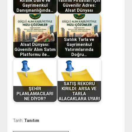
Kiralık Daire ve
Yatırım Fırsatları İçin
Gayrimenkul
Güvenilir Adres:
Danışmanlığında…
Alsat Dünyası
Satılık Tarla ve
Alsat Dünyası:
Gayrimenkul
Güvenilir Alım Satım
Yatırımlarında
Platformu ile…
Doğru…
SATIŞ REKORU
ŞEHİR
KIRILDI: ARSA VE
PLANLAMACILARI
TARLA
NE DİYOR?
ALACAKLARA UYARI
Tarih:
Tanıtım