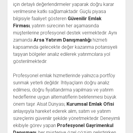
için detaylı değerlendirmeler yaparak doğru karar
verilmesine katkı sağlamaktadır. Güçlü piyasa
bilgisiyle faaliyet gösteren
Güvenilir Emlak
Firması
, yatırım sürecinin her aşamasında
müşterilerine profesyonel destek vermektedir. Aynı
zamanda
Arsa Yatırım Danışmanlığı
hizmeti
kapsamında gelecekte değer kazanma potansiyeli
taşıyan bölgeler analiz edilerek yatırımcılara yol
gösterilmektedir.
Profesyonel emlak hizmetlerinde yalnızca portföy
sunmak yeterli değildir. İhtiyaçların doğru analiz
edilmesi, doğru fiyatlandırma yapılması ve yatırım
hedeflerine uygun alternatiflerin belirlenmesi büyük
önem taşır. Alsat Dünyası,
Kurumsal Emlak Ofisi
anlayışıyla hareket ederek alım, satım ve yatırım
süreçlerini güvenilir şekilde yönetmektedir. Deneyimli
ekibiyle görev yapan
Profesyonel Gayrimenkul
Danışmanı
, her müşteriye özel çözüm geliştirirken