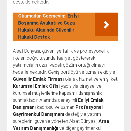
desteklemektedir.
Okumadan Geçmeyin:
En İyi
Boşanma Avukatı ve Ceza
Hukuku Alanında Güvenilir
Hukuki Destek
Alsat Dünyası, güven, şeffaflık ve profesyonellik
ilkeleri doğrultusunda faaliyet göstererek
yatırımcıların uzun vadeli çözüm ortağı olmayı
hedeflemektedir. Geniş portföyü ve uzman ekibiyle
Güvenilir Emlak Firması
olarak hizmet veren şirket,
Kurumsal Emlak Ofisi
yapısıyla bireysel ve
kurumsal müşterilerine kapsamlı danışmanlık
sunmaktadır. Alanında deneyimli
En İyi Emlak
Danışmanı
kadrosu ve uzman
Profesyonel
Gayrimenkul Danışmanı
desteğiyle yatırım
süreçlerini güvenle yöneten Alsat Dünyası,
Arsa
Yatırım Danışmanlığı
ve diğer gayrimenkul