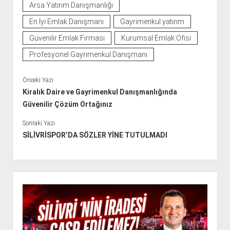
Arsa Yatırım Danışmanlığı
En İyi Emlak Danışmanı
Gayrimenkul yatırım
Güvenilir Emlak Firması
Kurumsal Emlak Ofisi
Profesyonel Gayrimenkul Danışmanı
Önceki Yazı
Kiralık Daire ve Gayrimenkul Danışmanlığında
Güvenilir Çözüm Ortağınız
Sonraki Yazı
SİLİVRİSPOR’DA SÖZLER YİNE TUTULMADI
Y
a
n
M
e