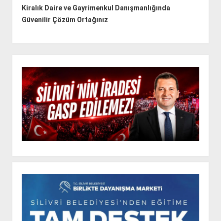
Kiralık Daire ve Gayrimenkul Danışmanlığında
Güvenilir Çözüm Ortağınız
Y
a
n
M
e
n
ü