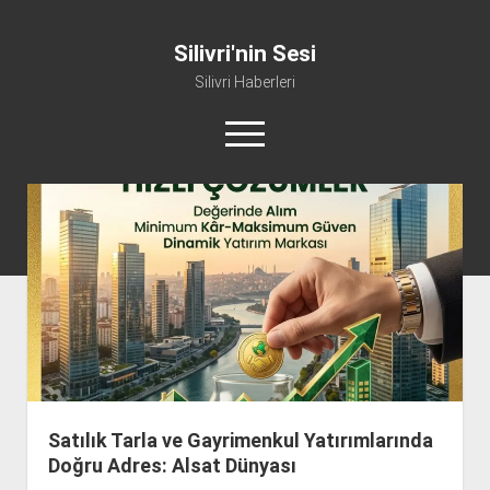
Silivri'nin Sesi
Silivri Haberleri
m
e
n
ü
whatsapp
facebook
youtube
silivri@silivrininsesi1.com
y
ü
a
Manifesto
ç
Gündem
Haber
Spor
Künye ve İletişim
Satılık Tarla ve Gayrimenkul Yatırımlarında
Doğru Adres: Alsat Dünyası