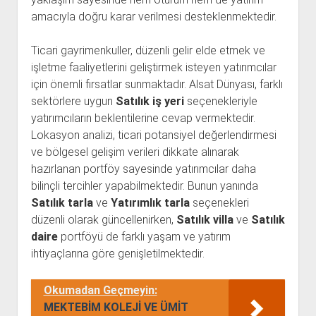
amacıyla doğru karar verilmesi desteklenmektedir.
Ticari gayrimenkuller, düzenli gelir elde etmek ve
işletme faaliyetlerini geliştirmek isteyen yatırımcılar
için önemli fırsatlar sunmaktadır. Alsat Dünyası, farklı
sektörlere uygun
Satılık iş yeri
seçenekleriyle
yatırımcıların beklentilerine cevap vermektedir.
Lokasyon analizi, ticari potansiyel değerlendirmesi
ve bölgesel gelişim verileri dikkate alınarak
hazırlanan portföy sayesinde yatırımcılar daha
bilinçli tercihler yapabilmektedir. Bunun yanında
Satılık tarla
ve
Yatırımlık tarla
seçenekleri
düzenli olarak güncellenirken,
Satılık villa
ve
Satılık
daire
portföyü de farklı yaşam ve yatırım
ihtiyaçlarına göre genişletilmektedir.
Okumadan Geçmeyin:
MEKTEBİM KOLEJİ VE ÜMİT