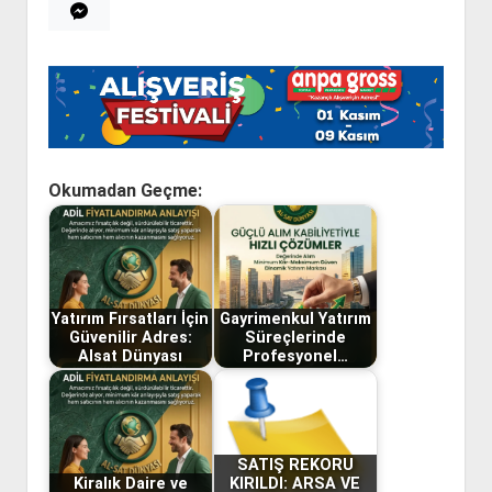
Okumadan Geçme:
Yatırım Fırsatları İçin
Gayrimenkul Yatırım
Güvenilir Adres:
Süreçlerinde
Alsat Dünyası
Profesyonel…
SATIŞ REKORU
Kiralık Daire ve
KIRILDI: ARSA VE