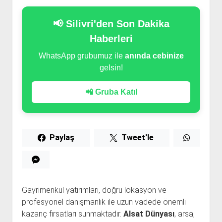
📢 Silivri'den Son Dakika
Haberleri
WhatsApp grubumuz ile
anında cebinize
gelsin!
📲 Gruba Katıl
Paylaş
Tweet'le
Gayrimenkul yatırımları, doğru lokasyon ve
profesyonel danışmanlık ile uzun vadede önemli
kazanç fırsatları sunmaktadır.
Alsat Dünyası
, arsa,