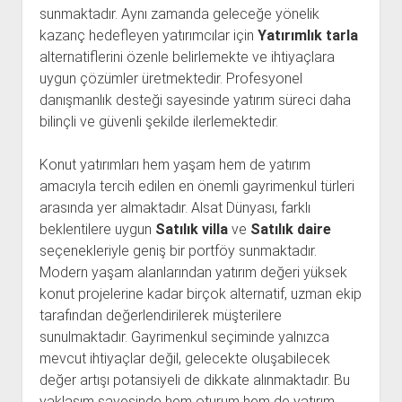
sunmaktadır. Aynı zamanda geleceğe yönelik
kazanç hedefleyen yatırımcılar için
Yatırımlık tarla
alternatiflerini özenle belirlemekte ve ihtiyaçlara
uygun çözümler üretmektedir. Profesyonel
danışmanlık desteği sayesinde yatırım süreci daha
bilinçli ve güvenli şekilde ilerlemektedir.
Konut yatırımları hem yaşam hem de yatırım
amacıyla tercih edilen en önemli gayrimenkul türleri
arasında yer almaktadır. Alsat Dünyası, farklı
beklentilere uygun
Satılık villa
ve
Satılık daire
seçenekleriyle geniş bir portföy sunmaktadır.
Modern yaşam alanlarından yatırım değeri yüksek
konut projelerine kadar birçok alternatif, uzman ekip
tarafından değerlendirilerek müşterilere
sunulmaktadır. Gayrimenkul seçiminde yalnızca
mevcut ihtiyaçlar değil, gelecekte oluşabilecek
değer artışı potansiyeli de dikkate alınmaktadır. Bu
yaklaşım sayesinde hem oturum hem de yatırım