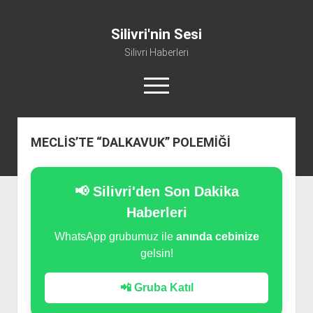
Silivri'nin Sesi
Silivri Haberleri
m
e
n
ü
whatsapp
facebook
youtube
silivri@silivrininsesi1.com
y
MECLİS’TE “DALKAVUK” POLEMİĞİ
ü
a
Manifesto
ç
Gündem
📢 Silivri'den Son Dakika
Haber
Haberleri
Spor
WhatsApp grubumuz ile
anında cebinize
gelsin!
Künye ve İletişim
📲 Gruba Katıl