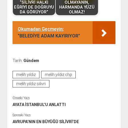
“SİLİVRİ HALKI
OLMAYANIN,
EĞRİYİ DE DOĞRUYU
HARMANDA YÜZÜ
DA GÖRÜYOR”
OLMAZ!
Okumadan Geçmeyin:
"BELEDİYE ADAM KAYIRIYOR"
Tarih:
Gündem
melih yıldız
melih yıldız chp
melih yıldız silivri
Önceki Yazı
AYATA İSTANBUL’U ANLATTI
Sonraki Yazı
AVRUPA’NIN EN BÜYÜĞÜ SİLİVRİ’DE