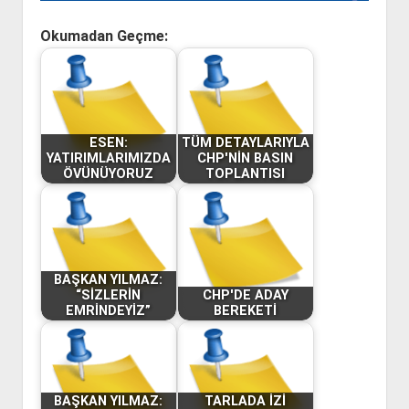
Okumadan Geçme:
ESEN:
TÜM DETAYLARIYLA
YATIRIMLARIMIZDA
CHP'NİN BASIN
ÖVÜNÜYORUZ
TOPLANTISI
BAŞKAN YILMAZ:
“SİZLERİN
CHP'DE ADAY
EMRİNDEYİZ”
BEREKETİ
BAŞKAN YILMAZ:
TARLADA İZİ