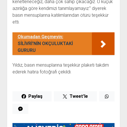
kenetleneceğiz, daha çok sahip çıkacağız. O küçük
azınlığa göre kendimizi tanımlayamayız.” diyerek
basın mensuplarına katılımlarından ötürü teşekkür
etti.
Okumadan Geçmeyin:
SİLİVRİ'NİN OKÇULUKTAKİ
GURURU
Yıldız, basın mensuplarına teşekkür plaketi takdim
ederek hatıra fotoğrafı çekildi.
Paylaş
Tweet'le