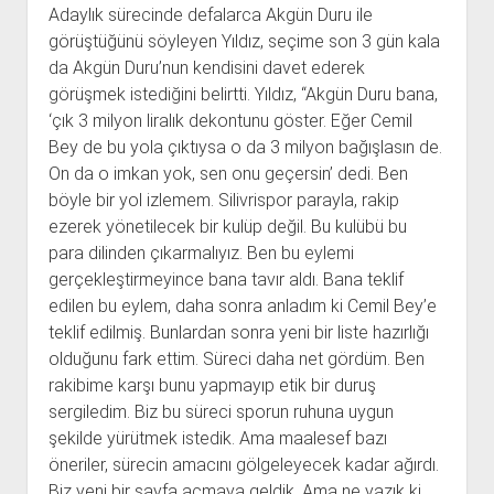
Adaylık sürecinde defalarca Akgün Duru ile
görüştüğünü söyleyen Yıldız, seçime son 3 gün kala
da Akgün Duru’nun kendisini davet ederek
görüşmek istediğini belirtti. Yıldız, “Akgün Duru bana,
‘çık 3 milyon liralık dekontunu göster. Eğer Cemil
Bey de bu yola çıktıysa o da 3 milyon bağışlasın de.
On da o imkan yok, sen onu geçersin’ dedi. Ben
böyle bir yol izlemem. Silivrispor parayla, rakip
ezerek yönetilecek bir kulüp değil. Bu kulübü bu
para dilinden çıkarmalıyız. Ben bu eylemi
gerçekleştirmeyince bana tavır aldı. Bana teklif
edilen bu eylem, daha sonra anladım ki Cemil Bey’e
teklif edilmiş. Bunlardan sonra yeni bir liste hazırlığı
olduğunu fark ettim. Süreci daha net gördüm. Ben
rakibime karşı bunu yapmayıp etik bir duruş
sergiledim. Biz bu süreci sporun ruhuna uygun
şekilde yürütmek istedik. Ama maalesef bazı
öneriler, sürecin amacını gölgeleyecek kadar ağırdı.
Biz yeni bir sayfa açmaya geldik. Ama ne yazık ki