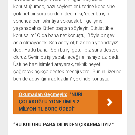
konuştuğumda, bazı söylentiler üzerine kendisine
çok net bir soru sordum dedim ki; ‘eğer bu işin
sonunda beni sıkıntıya sokacak bir gelişme
yaşanacaksa lütfen baştan söyleyin. Dürüstlükle
konuşalım.’ O da bana net konuştu; ‘Böyle bir şey
asla olmayacak. Sen aday ol, biz senin yanındayız’
dedi. Hatta bana, ‘Sen bu işi götür, biz sana destek
oluruz. Senin bu işi yapabileceğine inanıyoruz’ dedi.
Üstüne bazı isimleri arayarak, teknik heyeti
çağırarak açıkça destek mesajı verdi. Bunun üzerine
ben de adaylığımı açıkladım” şeklinde konuştu.
Okumadan Geçmeyin:
"NURİ
ÇOLAKOĞLU YÖNETİMİ 9.2
MİLYON TL BORÇ ÖDEDİ"
“BU KULÜBÜ PARA DİLİNDEN ÇIKARMALIYIZ”