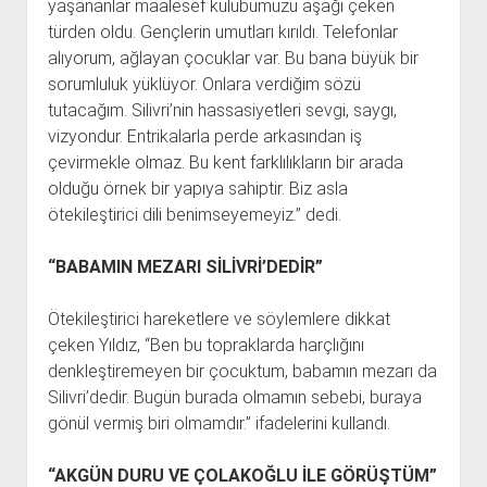
yaşananlar maalesef kulübümüzü aşağı çeken
türden oldu. Gençlerin umutları kırıldı. Telefonlar
alıyorum, ağlayan çocuklar var. Bu bana büyük bir
sorumluluk yüklüyor. Onlara verdiğim sözü
tutacağım. Silivri’nin hassasiyetleri sevgi, saygı,
vizyondur. Entrikalarla perde arkasından iş
çevirmekle olmaz. Bu kent farklılıkların bir arada
olduğu örnek bir yapıya sahiptir. Biz asla
ötekileştirici dili benimseyemeyiz.” dedi.
“BABAMIN MEZARI SİLİVRİ’DEDİR”
Ötekileştirici hareketlere ve söylemlere dikkat
çeken Yıldız, “Ben bu topraklarda harçlığını
denkleştiremeyen bir çocuktum, babamın mezarı da
Silivri’dedir. Bugün burada olmamın sebebi, buraya
gönül vermiş biri olmamdır.” ifadelerini kullandı.
“AKGÜN DURU VE ÇOLAKOĞLU İLE GÖRÜŞTÜM”