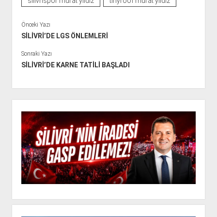
silivrispor murat yıldız
tinyroof murat yıldız
Önceki Yazı
SİLİVRİ’DE LGS ÖNLEMLERİ
Sonraki Yazı
SİLİVRİ’DE KARNE TATİLİ BAŞLADI
Y
a
n
M
e
n
ü