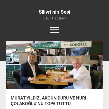
Silivri'nin Sesi
Silivri Haberleri
m
e
n
ü
whatsapp
facebook
youtube
silivri@silivrininsesi1.com
y
ü
a
Manifesto
ç
Gündem
Haber
Spor
Künye ve İletişim
MURAT YILDIZ, AKGÜN DURU VE NURİ
ÇOLAKOĞLU’NU TOPA TUTTU