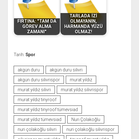
TARLADA İZİ
FIRTINA: "TAM DA
OLMAYANIN,
GÖREV ALMA
HARMANDA YÜZÜ
ZAMANI"
OLMAZ!
Tarih:
Spor
akgün duru
akgün duru silivri
akgün duru silivrispor
murat yıldız
murat yıldız silivri
murat yıldız silivrispor
murat yıldız tinyroof
murat yıldız tinyroof tümevsiad
murat yıldız tümevsiad
Nuri Çolakoğlu
nuri çolakoğlu silivri
nuri çolakoğlu silivrispor