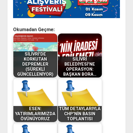
Okumadan Geçme:
SİLİVRİ'DE
KORKUTAN
SİLİVRİ
DEPREMLER
BELEDİYESİ'NE
(SÜREKLİ
OPERASYON:
GÜNCELLENİYOR)
BAŞKAN BORA…
ESEN:
TÜM DETAYLARIYLA
YATIRIMLARIMIZDA
CHP'NİN BASIN
ÖVÜNÜYORUZ
TOPLANTISI