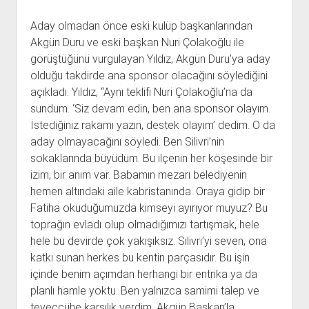
Aday olmadan önce eski kulüp başkanlarından
Akgün Duru ve eski başkan Nuri Çolakoğlu ile
görüştüğünü vurgulayan Yıldız, Akgün Duru’ya aday
olduğu takdirde ana sponsor olacağını söylediğini
açıkladı. Yıldız, “Aynı teklifi Nuri Çolakoğlu’na da
sundum. ‘Siz devam edin, ben ana sponsor olayım.
İstediğiniz rakamı yazın, destek olayım’ dedim. O da
aday olmayacağını söyledi. Ben Silivri’nin
sokaklarında büyüdüm. Bu ilçenin her köşesinde bir
izim, bir anım var. Babamın mezarı belediyenin
hemen altındaki aile kabristanında. Oraya gidip bir
Fatiha okuduğumuzda kimseyi ayırıyor muyuz? Bu
toprağın evladı olup olmadığımızı tartışmak, hele
hele bu devirde çok yakışıksız. Silivri’yi seven, ona
katkı sunan herkes bu kentin parçasıdır. Bu işin
içinde benim açımdan herhangi bir entrika ya da
planlı hamle yoktu. Ben yalnızca samimi talep ve
teveccühe karşılık verdim. Akgün Başkan’la