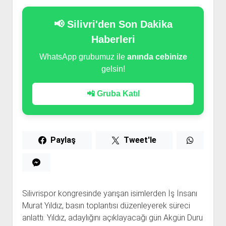
📢 Silivri'den Son Dakika
Haberleri
WhatsApp grubumuz ile
anında cebinize
gelsin!
📲 Gruba Katıl
Paylaş
Tweet'le
Silivrispor kongresinde yarışan isimlerden İş İnsanı
Murat Yıldız, basın toplantısı düzenleyerek süreci
anlattı. Yıldız, adaylığını açıklayacağı gün Akgün Duru