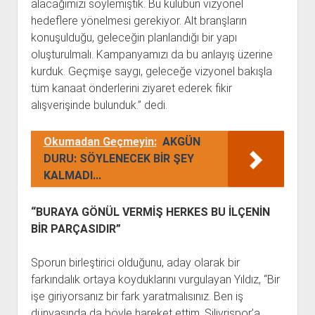
alacağımızı söylemiştik. Bu kulübün vizyonel
hedeflere yönelmesi gerekiyor. Alt branşların
konuşulduğu, geleceğin planlandığı bir yapı
oluşturulmalı. Kampanyamızı da bu anlayış üzerine
kurduk. Geçmişe saygı, geleceğe vizyonel bakışla
tüm kanaat önderlerini ziyaret ederek fikir
alışverişinde bulunduk.” dedi.
Okumadan Geçmeyin:
AKGÜN
DURU: SÖYLENECEK BİR ŞEY
KALMADI...
“BURAYA GÖNÜL VERMİŞ HERKES BU İLÇENİN
BİR PARÇASIDIR”
Sporun birleştirici olduğunu, aday olarak bir
farkındalık ortaya koyduklarını vurgulayan Yıldız, “Bir
işe giriyorsanız bir fark yaratmalısınız. Ben iş
dünyasında da böyle hareket ettim. Silivrispor’a