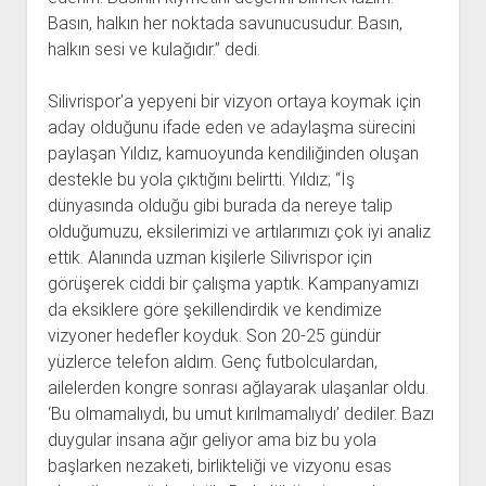
Basın, halkın her noktada savunucusudur. Basın,
halkın sesi ve kulağıdır.” dedi.
Silivrispor’a yepyeni bir vizyon ortaya koymak için
aday olduğunu ifade eden ve adaylaşma sürecini
paylaşan Yıldız, kamuoyunda kendiliğinden oluşan
destekle bu yola çıktığını belirtti. Yıldız; “İş
dünyasında olduğu gibi burada da nereye talip
olduğumuzu, eksilerimizi ve artılarımızı çok iyi analiz
ettik. Alanında uzman kişilerle Silivrispor için
görüşerek ciddi bir çalışma yaptık. Kampanyamızı
da eksiklere göre şekillendirdik ve kendimize
vizyoner hedefler koyduk. Son 20-25 gündür
yüzlerce telefon aldım. Genç futbolculardan,
ailelerden kongre sonrası ağlayarak ulaşanlar oldu.
‘Bu olmamalıydı, bu umut kırılmamalıydı’ dediler. Bazı
duygular insana ağır geliyor ama biz bu yola
başlarken nezaketi, birlikteliği ve vizyonu esas