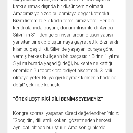
katkı sunmak dışında bir düşüncemiz olmadı.
Amacımız yalnızca bu camiaya değer katmaktı.
Bizim listemizde 7 kadın temsilcimiz vardı. Her biri
kendi alanında başarılı, donanımlı isimlerdi. Ayrıca
Silivri’nin 81 ilden gelen insanlardan oluşan yapısını
yansıtan bir ekip oluşturmaya gayret ettik. Bizi farklı
kılan bu çeşitlilikti. Silivri’de yaşayan, buraya gönül
vermiş herkes bu ilçenin bir parçasıdır. Birinin 1 yıl mı,
5 yıl mı burada yaşadığı değil, bu kente ne kattığı
önemlidir. Bu topraklara aidiyet hissetmek Silivrili
olmaya yeter. Bu yargıyı koymak kimsenin haddine
değil.” şeklinde konuştu.
“ÖTEKİLEŞTİRİCİ DİLİ BENİMSEYEMEYİZ”
Kongre sonrası yaşanan süreci değerlendiren Yıldız;
“Spor, dini, dili, etnik kökeni gözetmeden herkesi
aynı çatı altında buluşturur. Ama son günlerde