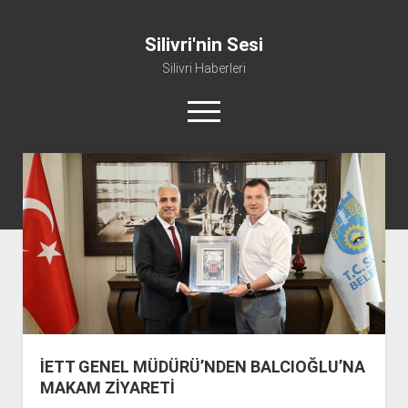
Silivri'nin Sesi
Silivri Haberleri
m
e
n
ü
whatsapp
facebook
youtube
silivri@silivrininsesi1.com
y
ü
a
Manifesto
ç
Gündem
Haber
Spor
Künye ve İletişim
İETT GENEL MÜDÜRÜ’NDEN BALCIOĞLU’NA
MAKAM ZİYARETİ