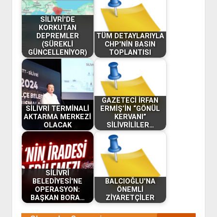
SİLİVRİ'DE
KORKUTAN
DEPREMLER
TÜM DETAYLARIYLA
(SÜREKLİ
CHP'NİN BASIN
GÜNCELLENİYOR)
TOPLANTISI
GAZETECİ İRFAN
SİLİVRİ TERMİNALİ
ERMİŞ’İN “GÖNÜL
AKTARMA MERKEZİ
KERVANI”
OLACAK
SİLİVRİLİLER…
SİLİVRİ
BELEDİYESİ'NE
BALCIOĞLU'NA
OPERASYON:
ÖNEMLİ
BAŞKAN BORA…
ZİYARETÇİLER