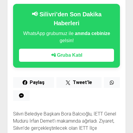
📢 Silivri'den Son Dakika
Haberleri
WhatsApp grubumuz ile
anında cebinize
gelsin!
📲 Gruba Katıl
Paylaş
Tweet'le
Silivri Belediye Başkanı Bora Balcıoğlu, İETT Genel
Müdürü İrfan Demet’i makamında ağırladı. Ziyaret,
Silivri’de gerçekleştirilecek olan İETT İlçe