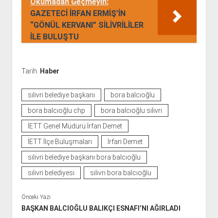
Okumadan Geçmeyin:
GAZETECİ İRFAN ERMİŞ’İN
“GÖNÜL KERVANI” SİLİVRİLİLER
İLE BULUŞTU
Tarih:
Haber
silivri belediye başkanı
bora balcıoğlu
bora balcıoğlu chp
bora balcıoğlu silivri
İETT Genel Müdürü İrfan Demet
İETT İlçe Buluşmaları
İrfan Demet
silivri belediye başkanı bora balcıoğlu
silivri belediyesi
silivri bora balcıoğlu
Önceki Yazı
BAŞKAN BALCIOĞLU BALIKÇI ESNAFI’NI AĞIRLADI