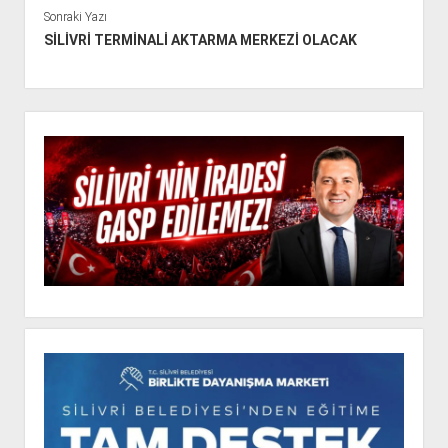
Sonraki Yazı
SİLİVRİ TERMİNALİ AKTARMA MERKEZİ OLACAK
Y
a
n
M
e
n
ü