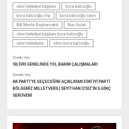
silivri belediye başkanı
bora balcıoğlu
bora balcıoğlu chp
bora balcıoğlu silivri
İBB Meclis Başkanvekili
Nuri Aslan
silivri belediye başkanı bora balcıoğlu
silivri belediyesi
silivri bora balcıoğlu
Önceki Yazı
SİLİVRİ GENELİNDE YOL BAKIM ÇALIŞMALARI
Sonraki Yazı
AK PARTİ’YE GEÇECEĞİNİ AÇIKLAYAN ESKİ İYİ PARTİ
BÖLGEMİZ MİLLETVEKİLİ SEYİTHAN İZSİZ’İN İLGİNÇ
SERÜVENİ
Y
a