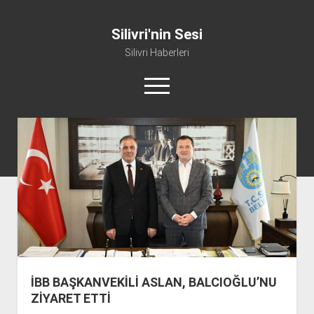
Silivri'nin Sesi
Silivri Haberleri
m
e
n
ü
whatsapp
facebook
youtube
silivri@silivrininsesi1.com
y
ü
a
Manifesto
ç
Gündem
Haber
Spor
Künye ve İletişim
İBB BAŞKANVEKİLİ ASLAN, BALCIOĞLU’NU
ZİYARET ETTİ