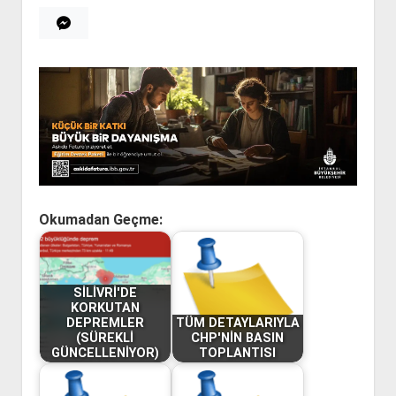
Okumadan Geçme:
SİLİVRİ'DE
KORKUTAN
DEPREMLER
TÜM DETAYLARIYLA
(SÜREKLİ
CHP'NİN BASIN
GÜNCELLENİYOR)
TOPLANTISI