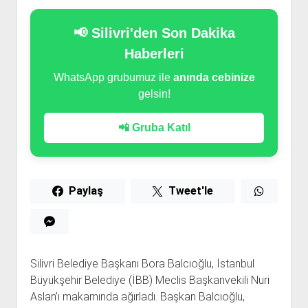
📢 Silivri'den Son Dakika
Haberleri
WhatsApp grubumuz ile
anında cebinize
gelsin!
📲 Gruba Katıl
Paylaş
Tweet'le
Silivri Belediye Başkanı Bora Balcıoğlu, İstanbul
Büyükşehir Belediye (İBB) Meclis Başkanvekili Nuri
Aslan’ı makamında ağırladı. Başkan Balcıoğlu,