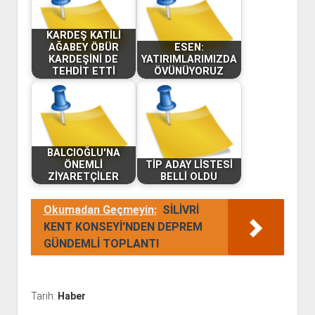
KARDEŞ KATİLİ
AĞABEY ÖBÜR
ESEN:
KARDEŞİNİ DE
YATIRIMLARIMIZDA
TEHDİT ETTİ
ÖVÜNÜYORUZ
BALCIOĞLU'NA
ÖNEMLİ
TİP ADAY LİSTESİ
ZİYARETÇİLER
BELLİ OLDU
Okumadan Geçmeyin:
SİLİVRİ
KENT KONSEYİ'NDEN DEPREM
GÜNDEMLİ TOPLANTI
Tarih:
Haber