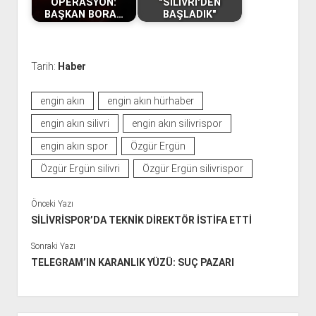
OPERASYON:
"SİLİVRİ'DEN
BAŞKAN BORA…
BAŞLADIK"
Tarih:
Haber
engin akın
engin akın hürhaber
engin akın silivri
engin akın silivrispor
engin akın spor
Özgür Ergün
Özgür Ergün silivri
Özgür Ergün silivrispor
Önceki Yazı
SİLİVRİSPOR’DA TEKNİK DİREKTÖR İSTİFA ETTİ
Sonraki Yazı
TELEGRAM’IN KARANLIK YÜZÜ: SUÇ PAZARI