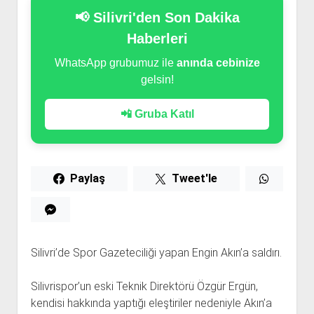
📢 Silivri'den Son Dakika
Haberleri
WhatsApp grubumuz ile
anında cebinize
gelsin!
📲 Gruba Katıl
Paylaş
Tweet'le
Silivri’de Spor Gazeteciliği yapan Engin Akın’a saldırı.
Silivrispor’un eski Teknik Direktörü Özgür Ergün,
kendisi hakkında yaptığı eleştiriler nedeniyle Akın’a