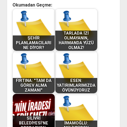
Okumadan Geçme:
TARLADA İZİ
ŞEHİR
OLMAYANIN,
PLANLAMACILARI
HARMANDA YÜZÜ
NE DİYOR?
OLMAZ!
FIRTINA: "TAM DA
ESEN:
GÖREV ALMA
YATIRIMLARIMIZDA
ZAMANI"
ÖVÜNÜYORUZ
SİLİVRİ
BELEDİYESİ'NE
İMAMOĞLU: