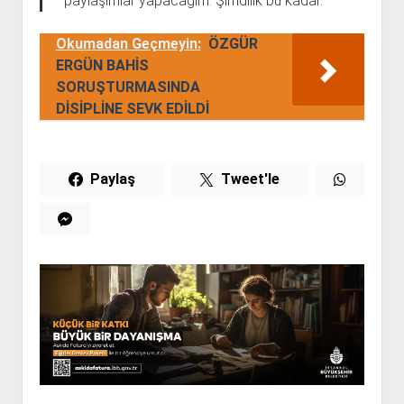
paylaşımlar yapacağım. Şimdilik bu kadar.
Okumadan Geçmeyin:
ÖZGÜR
ERGÜN BAHİS
SORUŞTURMASINDA
DİSİPLİNE SEVK EDİLDİ
Paylaş
Tweet'le