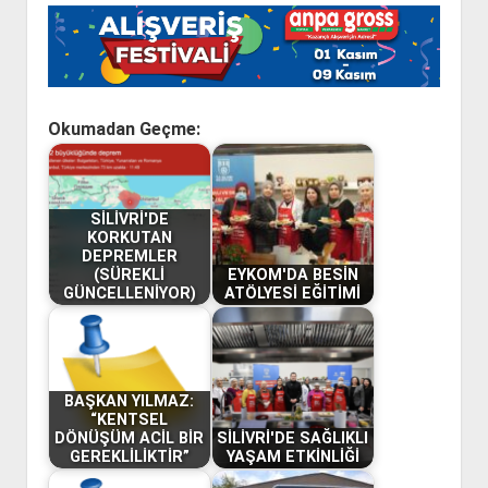
Okumadan Geçme:
SİLİVRİ'DE
KORKUTAN
DEPREMLER
(SÜREKLİ
EYKOM'DA BESİN
GÜNCELLENİYOR)
ATÖLYESİ EĞİTİMİ
BAŞKAN YILMAZ:
“KENTSEL
DÖNÜŞÜM ACİL BİR
SİLİVRİ'DE SAĞLIKLI
GEREKLİLİKTİR”
YAŞAM ETKİNLİĞİ