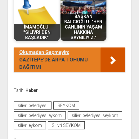
BAŞKAN
BALCIOĞLU: "HER
İMAMOĞLU:
CANLININ YAŞAM
"SİLİVRİ'DEN
HAKKINA
BAŞLADIK"
SAYGILIYIZ."
Okumadan Geçmeyin:
GAZİTEPE'DE ARPA TOHUMU
DAĞITIMI
Tarih:
Haber
silivri belediyesi
SEYKOM
silivri belediyesi eykom
silivri belediyesi seykom
silivri eykom
Silivri SEYKOM