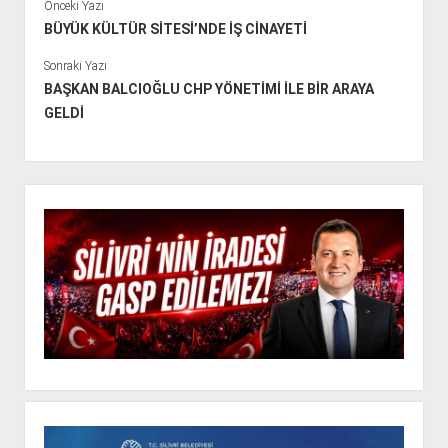
Önceki Yazı
BÜYÜK KÜLTÜR SİTESİ’NDE İŞ CİNAYETİ
Sonraki Yazı
BAŞKAN BALCIOĞLU CHP YÖNETİMİ İLE BİR ARAYA
GELDİ
Y
a
n
M
e
n
ü