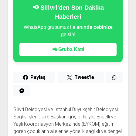
📢 Silivri'den Son Dakika
Haberleri
WhatsApp grubumuz ile
anında cebinize
gelsin!
📲 Gruba Katıl
Paylaş
Tweet'le
Silivri Belediyesi ve İstanbul Büyükşehir Belediyesi
Sağlık İşleri Daire Başkanlığı iş birliğiyle, Engelli ve
Yaşlı Koordinasyon Merkezi’nde (EYKOM) eğitim
gören çocukların ailelerine yönelik sağlıklı ve dengeli