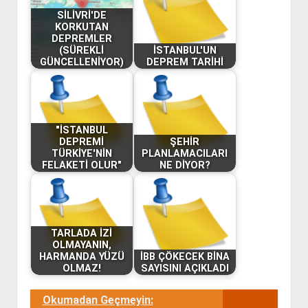
SİLİVRİ'DE
KORKUTAN
DEPREMLER
(SÜREKLİ
İSTANBUL'UN
GÜNCELLENİYOR)
DEPREM TARİHİ
"İSTANBUL
DEPREMİ
ŞEHİR
TÜRKİYE'NİN
PLANLAMACILARI
FELAKETİ OLUR"
NE DİYOR?
TARLADA İZİ
OLMAYANIN,
HARMANDA YÜZÜ
İBB ÇÖKECEK BİNA
OLMAZ!
SAYISINI AÇIKLADI
Okumadan Geçmeyin: