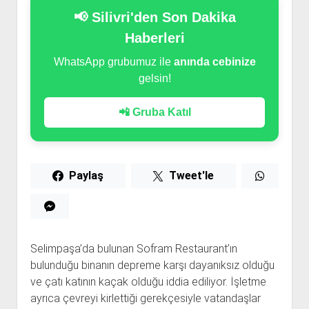
📢 Silivri'den Son Dakika
Haberleri
WhatsApp grubumuz ile
anında cebinize
gelsin!
📲 Gruba Katıl
Paylaş
Tweet'le
Selimpaşa’da bulunan Sofram Restaurant’ın
bulunduğu binanın depreme karşı dayanıksız olduğu
ve çatı katının kaçak olduğu iddia ediliyor. İşletme
ayrıca çevreyi kirlettiği gerekçesiyle vatandaşlar