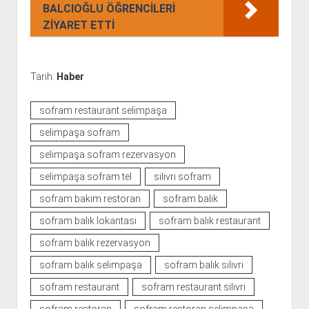
BALCIOĞLU ÖĞRENCİLERİ
ZİYARET ETTİ
Tarih:
Haber
sofram restaurant selimpaşa
selimpaşa sofram
selimpaşa sofram rezervasyon
selimpaşa sofram tel
silivri sofram
sofram bakım restoran
sofram balık
sofram balık lokantası
sofram balık restaurant
sofram balık rezervasyon
sofram balık selimpaşa
sofram balık silivri
sofram restaurant
sofram restaurant silivri