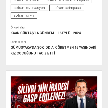
sofram restoran
sofram restoran selimpaşa
sofram rezervasyon
sofram selimpaşa
sofram silivri
Önceki Yazı
KAAN GÖKTAŞ’LA GÜNDEM – 16 EYLÜL 2024
Sonraki Yazı
GÜMÜŞYAKA’DA ŞOK İDDİA: ÖĞRETMEN 15 YAŞINDAKİ
KIZ ÇOCUĞUNU TACİZ ETTİ
Y
a
n
M
e
n