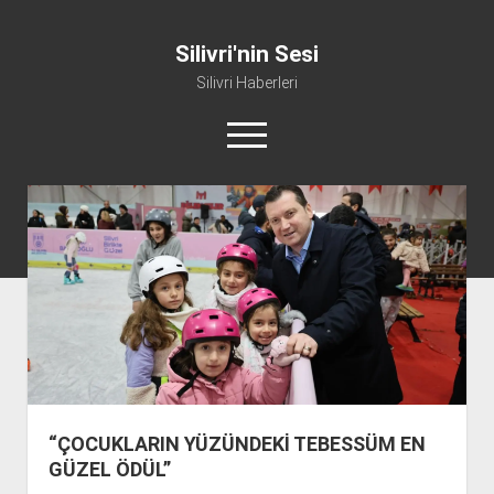
Silivri'nin Sesi
Silivri Haberleri
m
e
n
ü
whatsapp
facebook
youtube
silivri@silivrininsesi1.com
y
ü
a
Manifesto
ç
Gündem
Haber
Spor
Künye ve İletişim
“ÇOCUKLARIN YÜZÜNDEKİ TEBESSÜM EN
GÜZEL ÖDÜL”