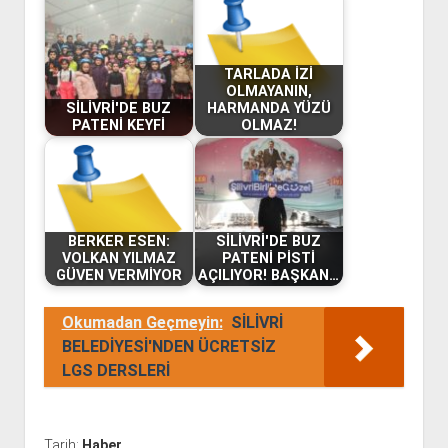
TARLADA İZİ
OLMAYANIN,
SİLİVRİ'DE BUZ
HARMANDA YÜZÜ
PATENİ KEYFİ
OLMAZ!
BERKER ESEN:
SİLİVRİ'DE BUZ
VOLKAN YILMAZ
PATENİ PİSTİ
GÜVEN VERMİYOR
AÇILIYOR! BAŞKAN…
Okumadan Geçmeyin:
SİLİVRİ
BELEDİYESİ'NDEN ÜCRETSİZ
LGS DERSLERİ
Tarih:
Haber