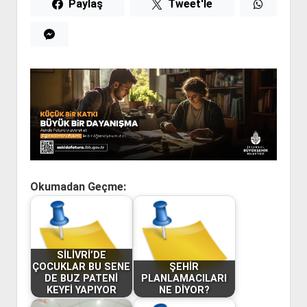
Paylaş
Tweet'le
Okumadan Geçme:
SİLİVRİ’DE
ÇOCUKLAR BU SENE
ŞEHİR
DE BUZ PATENİ
PLANLAMACILARI
KEYFİ YAPIYOR
NE DİYOR?