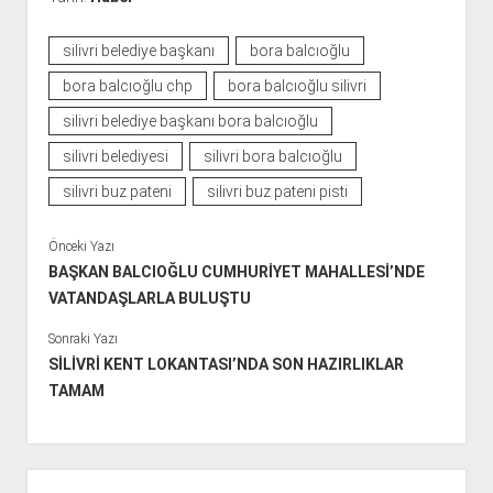
silivri belediye başkanı
bora balcıoğlu
bora balcıoğlu chp
bora balcıoğlu silivri
silivri belediye başkanı bora balcıoğlu
silivri belediyesi
silivri bora balcıoğlu
silivri buz pateni
silivri buz pateni pisti
Önceki Yazı
BAŞKAN BALCIOĞLU CUMHURİYET MAHALLESİ’NDE
VATANDAŞLARLA BULUŞTU
Sonraki Yazı
SİLİVRİ KENT LOKANTASI’NDA SON HAZIRLIKLAR
TAMAM
Y