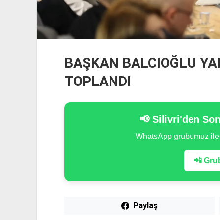
BAŞKAN BALCIOĞLU YA
TOPLANDI
📢 Silivri'den So
WhatsApp grubumuz il
📲 Grub
Paylaş