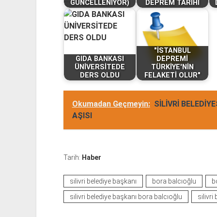
GÜNCELLENİYOR)
DEPREM TARİHİ
"İSTANBUL
GIDA BANKASI
DEPREMİ
ÜNİVERSİTEDE
TÜRKİYE'NİN
DERS OLDU
FELAKETİ OLUR"
Okumadan Geçmeyin:
SİLİVRİ BELEDİY
AŞISI
Tarih:
Haber
silivri belediye başkanı
bora balcıoğlu
b
silivri belediye başkanı bora balcıoğlu
silivri