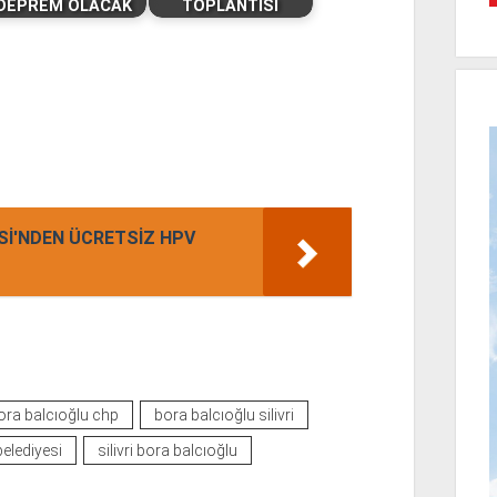
DEPREM OLACAK
TOPLANTISI
ESİ'NDEN ÜCRETSİZ HPV
ora balcıoğlu chp
bora balcıoğlu silivri
 belediyesi
silivri bora balcıoğlu