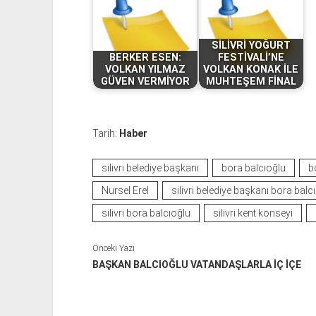
SİLİVRİ YOĞURT
BERKER ESEN:
FESTİVALİ’NE
VOLKAN YILMAZ
VOLKAN KONAK İLE
GÜVEN VERMİYOR
MUHTEŞEM FİNAL
Tarih:
Haber
silivri belediye başkanı
bora balcıoğlu
b
Nursel Erel
silivri belediye başkanı bora balc
silivri bora balcıoğlu
silivri kent konseyi
Önceki Yazı
BAŞKAN BALCIOĞLU VATANDAŞLARLA İÇ İÇE