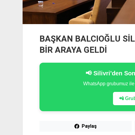
BAŞKAN BALCIOĞLU SİLİ
BİR ARAYA GELDİ
📢 Silivri'den So
WhatsApp grubumuz il
📲 Grub
Paylaş