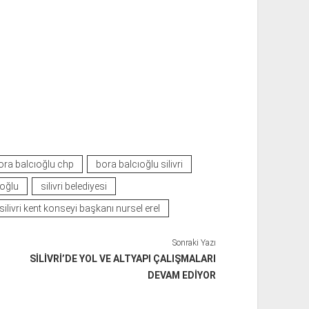
ora balcıoğlu chp
bora balcıoğlu silivri
ıoğlu
silivri belediyesi
silivri kent konseyi başkanı nursel erel
Sonraki Yazı
SİLİVRİ’DE YOL VE ALTYAPI ÇALIŞMALARI
DEVAM EDİYOR