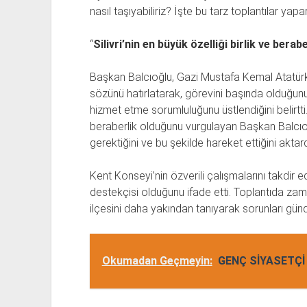
nasıl taşıyabiliriz? İşte bu tarz toplantılar yapa
“
Silivri’nin en büyük özelliği birlik ve berabe
Başkan Balcıoğlu, Gazi Mustafa Kemal Atatürk’ü
sözünü hatırlatarak, görevini başında olduğunu v
hizmet etme sorumluluğunu üstlendiğini belirtti. S
beraberlik olduğunu vurgulayan Başkan Balcıoğ
gerektiğini ve bu şekilde hareket ettiğini aktard
Kent Konseyi’nin özverili çalışmalarını takdir 
destekçisi olduğunu ifade etti. Toplantıda zama
ilçesini daha yakından tanıyarak sorunları günd
Okumadan Geçmeyin:
GENÇ SİYASETÇİ 