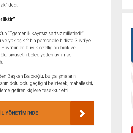
rak” dedi.
rliktir”
n “Egemenlik kayıtsız şartsız milletindir”
e yaklaşık 2 bin personelle birlikte Silivri’ye
ilivri’nin en büyük özelliğinin birlik ve
lu, siyasetin belediyeden ayrılması
ı.
eden Başkan Balcıoğlu, bu çalışmaların
nın dolu dolu geçtiğini belirterek, mahallesini,
eme getiren kişilere teşekkür etti.
İL YÖNETİMİ'NDE