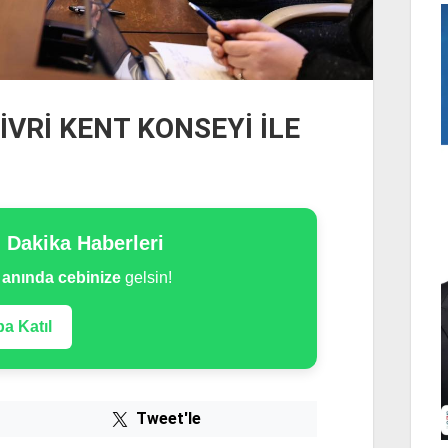
VRİ KENT KONSEYİ İLE
n Dakika Haberleri
e
anında cebinize
gelsin!
a Katıl
Tweet'le