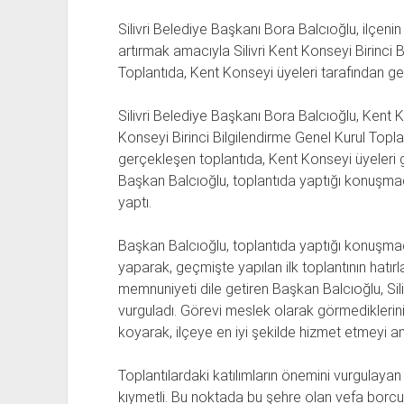
Silivri Belediye Başkanı Bora Balcıoğlu, ilçeni
artırmak amacıyla Silivri Kent Konseyi Birinci B
Toplantıda, Kent Konseyi üyeleri tarafından ger
Silivri Belediye Başkanı Bora Balcıoğlu, Kent Ko
Konseyi Birinci Bilgilendirme Genel Kurul Topl
gerçekleşen toplantıda, Kent Konseyi üyeleri g
Başkan Balcıoğlu, toplantıda yaptığı konuşma
yaptı.
Başkan Balcıoğlu, toplantıda yaptığı konuşma
yaparak, geçmişte yapılan ilk toplantının hatır
memnuniyeti dile getiren Başkan Balcıoğlu, Sili
vurguladı. Görevi meslek olarak görmediklerini b
koyarak, ilçeye en iyi şekilde hizmet etmeyi am
Toplantılardaki katılımların önemini vurgulayan 
kıymetli. Bu noktada bu şehre olan vefa borcum