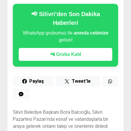
📢 Silivri'den Son Dakika
Haberleri
WhatsApp grubumuz ile
anında cebinize
gelsin!
📲 Gruba Katıl
Paylaş
Tweet'le
Silivri Belediye Başkanı Bora Balcıoğlu, Silivri
Pazartesi Pazarı’nda esnaf ve vatandaşlarla bir
araya gelerek onların talep ve önerilerini dinledi.