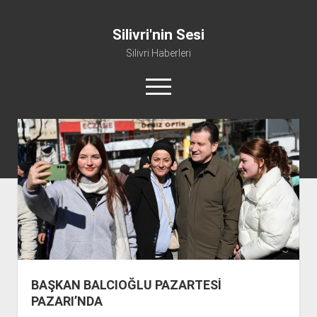
Silivri'nin Sesi
Silivri Haberleri
m
e
n
ü
whatsapp
facebook
youtube
silivri@silivrininsesi1.com
y
ü
a
Manifesto
ç
Gündem
Haber
Spor
Künye ve İletişim
BAŞKAN BALCIOĞLU PAZARTESİ
PAZARI’NDA