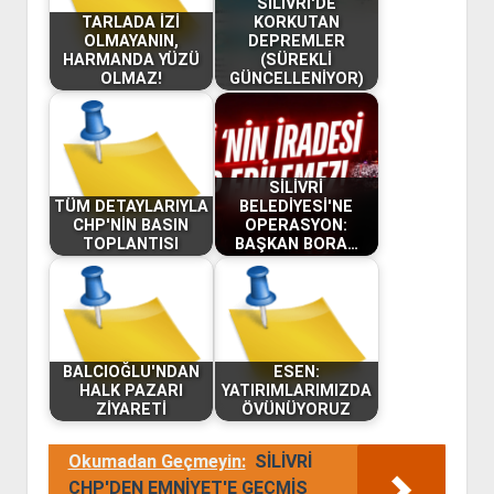
SİLİVRİ'DE
TARLADA İZİ
KORKUTAN
OLMAYANIN,
DEPREMLER
HARMANDA YÜZÜ
(SÜREKLİ
OLMAZ!
GÜNCELLENİYOR)
SİLİVRİ
TÜM DETAYLARIYLA
BELEDİYESİ'NE
CHP'NİN BASIN
OPERASYON:
TOPLANTISI
BAŞKAN BORA…
BALCIOĞLU'NDAN
ESEN:
HALK PAZARI
YATIRIMLARIMIZDA
ZİYARETİ
ÖVÜNÜYORUZ
Okumadan Geçmeyin:
SİLİVRİ
CHP'DEN EMNİYET'E GEÇMİŞ