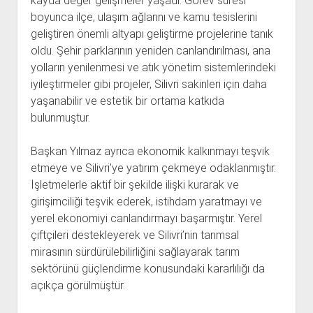
kayda değer gelişmeler yaşadı. Görev süresi
boyunca ilçe, ulaşım ağlarını ve kamu tesislerini
geliştiren önemli altyapı geliştirme projelerine tanık
oldu. Şehir parklarının yeniden canlandırılması, ana
yolların yenilenmesi ve atık yönetim sistemlerindeki
iyileştirmeler gibi projeler, Silivri sakinleri için daha
yaşanabilir ve estetik bir ortama katkıda
bulunmuştur.
Başkan Yılmaz ayrıca ekonomik kalkınmayı teşvik
etmeye ve Silivri’ye yatırım çekmeye odaklanmıştır.
İşletmelerle aktif bir şekilde ilişki kurarak ve
girişimciliği teşvik ederek, istihdam yaratmayı ve
yerel ekonomiyi canlandırmayı başarmıştır. Yerel
çiftçileri destekleyerek ve Silivri’nin tarımsal
mirasının sürdürülebilirliğini sağlayarak tarım
sektörünü güçlendirme konusundaki kararlılığı da
açıkça görülmüştür.