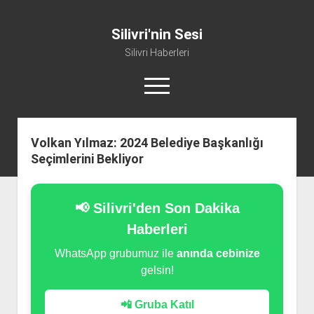
Silivri'nin Sesi
Silivri Haberleri
m
e
n
ü
whatsapp
facebook
youtube
silivri@silivrininsesi1.com
y
Volkan Yılmaz: 2024 Belediye Başkanlığı
ü
Seçimlerini Bekliyor
a
Manifesto
ç
Gündem
📢 Silivri'den Son Dakika
Haber
Haberleri
Spor
WhatsApp grubumuz ile
anında cebinize
Künye ve İletişim
gelsin!
📲 Gruba Katıl