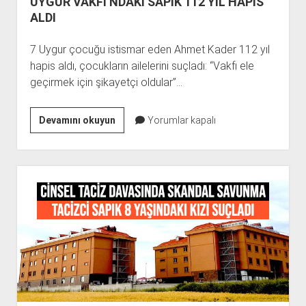
UYGUR VAKFI’NDAKİ SAPIK 112 YIL HAPİS
ALDI
7 Uygur çocuğu istismar eden Ahmet Kader 112 yıl
hapis aldı, çocukların ailelerini suçladı: “Vakfı ele
geçirmek için şikayetçi oldular”…
UYGUR
Devamını okuyun
Yorumlar kapalı
VAKFI’NDAKİ
SAPIK
112
YIL
HAPİS
ALDI