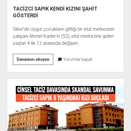
TACİZCİ SAPIK KENDİ KIZINI ŞAHİT
GÖSTERDİ
Silivri’de Uygur çocukların gittiği bir etüt merkezinin
çalışanı Ahmet Kader’in (52), etüt merkezine giden
yaşları 4 ile 12 arasında değişen…
TACİZCİ
Devamını okuyun
Yorumlar kapalı
SAPIK
KENDİ
KIZINI
ŞAHİT
GÖSTERDİ