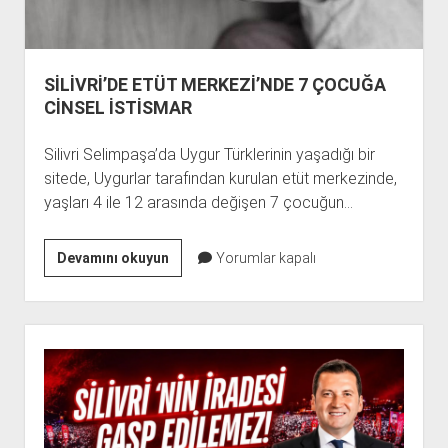
SİLİVRİ’DE ETÜT MERKEZİ’NDE 7 ÇOCUĞA
CİNSEL İSTİSMAR
Silivri Selimpaşa’da Uygur Türklerinin yaşadığı bir
sitede, Uygurlar tarafından kurulan etüt merkezinde,
yaşları 4 ile 12 arasında değişen 7 çocuğun…
SİLİVRİ’DE
Devamını okuyun
Yorumlar kapalı
ETÜT
MERKEZİ’NDE
7
Yan
ÇOCUĞA
Menü
CİNSEL
İSTİSMAR