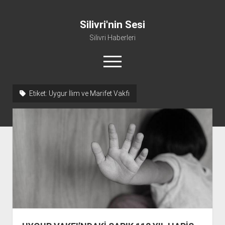
Silivri'nin Sesi
Silivri Haberleri
menüyü
aç
facebook
youtube
silivri@silivrininsesi1.com
whatsapp
Etiket:
Uygur İlim ve Marifet Vakfı
Manifesto
Gündem
Haber
Spor
Künye ve İletişim