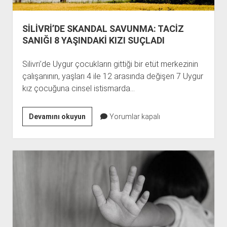
SİLİVRİ’DE SKANDAL SAVUNMA: TACİZ
SANIĞI 8 YAŞINDAKİ KIZI SUÇLADI
Silivri’de Uygur çocukların gittiği bir etüt merkezinin
çalışanının, yaşları 4 ile 12 arasında değişen 7 Uygur
kız çocuğuna cinsel istismarda…
SİLİVRİ’DE
Devamını okuyun
Yorumlar kapalı
SKANDAL
SAVUNMA:
TACİZ
SANIĞI
8
YAŞINDAKİ
KIZI
SUÇLADI