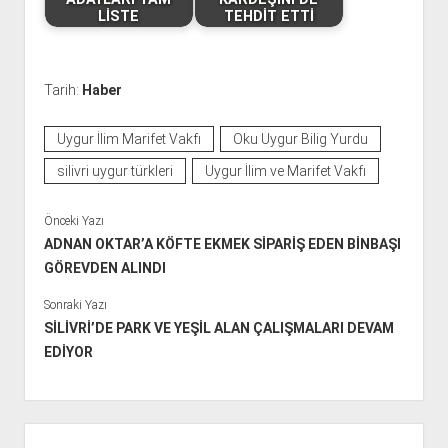
LİSTE
TEHDİT ETTİ
Tarih:
Haber
Uygur İlim Marifet Vakfı
Oku Uygur Bilig Yurdu
silivri uygur türkleri
Uygur İlim ve Marifet Vakfı
Önceki Yazı
ADNAN OKTAR’A KÖFTE EKMEK SİPARİŞ EDEN BİNBAŞI
GÖREVDEN ALINDI
Sonraki Yazı
SİLİVRİ’DE PARK VE YEŞİL ALAN ÇALIŞMALARI DEVAM
EDİYOR
Y