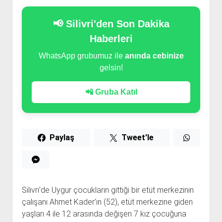
📢 Silivri'den Son Dakika
Haberleri
WhatsApp grubumuz ile
anında cebinize
gelsin!
📲 Gruba Katıl
Paylaş
Tweet'le
Silivri’de Uygur çocukların gittiği bir etüt merkezinin
çalışanı Ahmet Kader’in (52), etüt merkezine giden
yaşları 4 ile 12 arasında değişen 7 kız çocuğuna