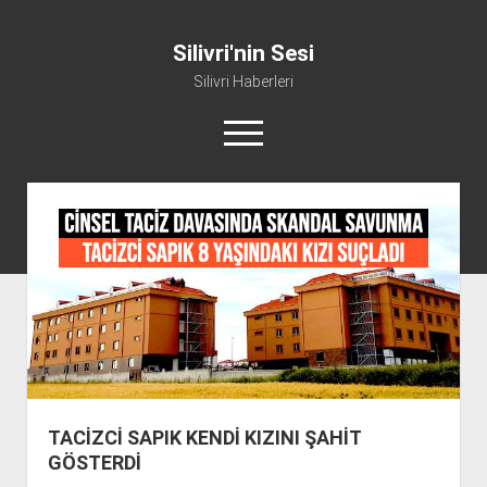
Silivri'nin Sesi
Silivri Haberleri
m
e
n
ü
whatsapp
facebook
youtube
silivri@silivrininsesi1.com
y
ü
a
Manifesto
ç
Gündem
Haber
Spor
Künye ve İletişim
TACİZCİ SAPIK KENDİ KIZINI ŞAHİT
GÖSTERDİ