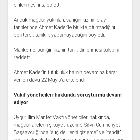
dinlenmesini talep etti.
Ancak mağdur yakınları, sanığın kızının olay
tarihlerinde Ahmet Kader’le birlikte oturmadığını
belirterek tanıklık yapamayacağını söyledi.
Mahkeme, sanığın kızının tanık dinlenmesi talebini
reddetti.
Ahmet Kader’in tutukluluk halinin devamına karar
verilen dava 22 Mayıs’a ertelendi.
Vakıf yöneticileri hakkında soruşturma devam
ediyor
Uygur İlim Marifet Vakfı yöneticileri hakkında,
mağdur ailelerin şikayeti üzerine Silivri Cumhuriyet
Başsavcılığı’nca “suç delillerini gizleme” ve “tehdit”
suçlamalarıyla başlatılan soruşturma devam ediyor.