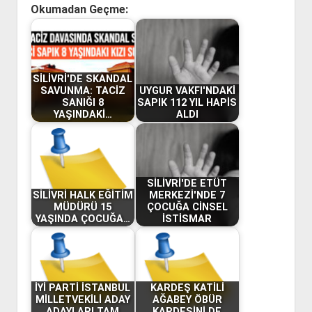
Okumadan Geçme:
SİLİVRİ'DE SKANDAL
SAVUNMA: TACİZ
UYGUR VAKFI'NDAKİ
SANIĞI 8
SAPIK 112 YIL HAPİS
YAŞINDAKİ…
ALDI
SİLİVRİ'DE ETÜT
SİLİVRİ HALK EĞİTİM
MERKEZİ'NDE 7
MÜDÜRÜ 15
ÇOCUĞA CİNSEL
YAŞINDA ÇOCUĞA…
İSTİSMAR
İYİ PARTİ İSTANBUL
KARDEŞ KATİLİ
MİLLETVEKİLİ ADAY
AĞABEY ÖBÜR
ADAYLARI TAM
KARDEŞİNİ DE