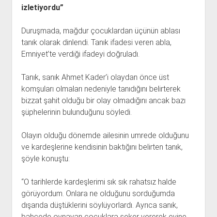
izletiyordu”
Duruşmada, mağdur çocuklardan üçünün ablası
tanık olarak dinlendi. Tanık ifadesi veren abla,
Emniyet’te verdiği ifadeyi doğruladı.
Tanık, sanık Ahmet Kader’i olaydan önce üst
komşuları olmaları nedeniyle tanıdığını belirterek
bizzat şahit olduğu bir olay olmadığını ancak bazı
şüphelerinin bulunduğunu söyledi.
Olayın olduğu dönemde ailesinin umrede olduğunu
ve kardeşlerine kendisinin baktığını belirten tanık,
şöyle konuştu:
“O tarihlerde kardeşlerimi sık sık rahatsız halde
görüyordum. Onlara ne olduğunu sorduğumda
dışarıda düştüklerini söylüyorlardı. Ayrıca sanık,
bahçede oynayan çocuklara şeker vererek evine