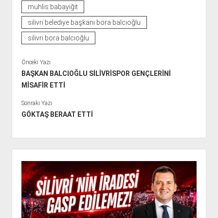
muhlis babayiğit
silivri belediye başkanı bora balcıoğlu
silivri bora balcıoğlu
Önceki Yazı
BAŞKAN BALCIOĞLU SİLİVRİSPOR GENÇLERİNİ
MİSAFİR ETTİ
Sonraki Yazı
GÖKTAŞ BERAAT ETTİ
Y
a
n
M
e
n