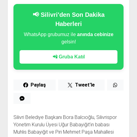
📢 Silivri'den Son Dakika
Haberleri
WhatsApp grubumuz ile
anında cebinize
gelsin!
📲 Gruba Katıl
Paylaş
Tweet'le
Silivri Belediye Başkanı Bora Balcıoğlu, Silivrispor
Yönetim Kurulu Üyesi Uğur Babayiğit’in babası
Muhlis Babayiğit ve Piri Mehmet Paşa Mahallesi