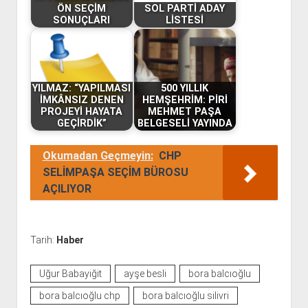
ÖN SEÇİM
SOL PARTİ ADAY
SONUÇLARI
LİSTESİ
YILMAZ: “YAPILMASI
500 YILLIK
İMKÂNSIZ DENEN
HEMŞEHRİM: PİRİ
PROJEYİ HAYATA
MEHMET PAŞA
GEÇİRDİK”
BELGESELİ YAYINDA
Okumadan Geçmeyin:
CHP
SELİMPAŞA SEÇİM BÜROSU
AÇILIYOR
Tarih:
Haber
Uğur Babayiğit
ayşe besli
bora balcıoğlu
bora balcıoğlu chp
bora balcıoğlu silivri