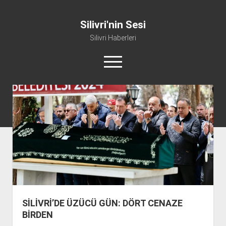
Silivri'nin Sesi
Silivri Haberleri
m
e
n
ü
whatsapp
facebook
youtube
silivri@silivrininsesi1.com
y
ü
a
Manifesto
ç
Gündem
Haber
Spor
Künye ve İletişim
SİLİVRİ’DE ÜZÜCÜ GÜN: DÖRT CENAZE
BİRDEN