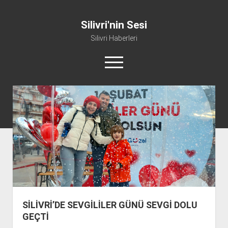
Silivri'nin Sesi
Silivri Haberleri
m
e
n
ü
whatsapp
facebook
youtube
silivri@silivrininsesi1.com
y
ü
a
Manifesto
ç
Gündem
Haber
Spor
Künye ve İletişim
SİLİVRİ’DE SEVGİLİLER GÜNÜ SEVGİ DOLU
GEÇTİ