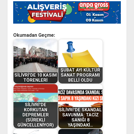
Okumadan Geçme:
ŞUBAT AYI KÜLTÜR
SİLİVRİ'DE 10 KASIM
SANAT PROGRAMI
TÖRENLERİ
BELLİ OLDU
SİLİVRİ'DE
KORKUTAN
SİLİVRİ'DE SKANDAL
DEPREMLER
SAVUNMA: TACİZ
(SÜREKLİ
SANIĞI 8
GÜNCELLENİYOR)
YAŞINDAKİ…