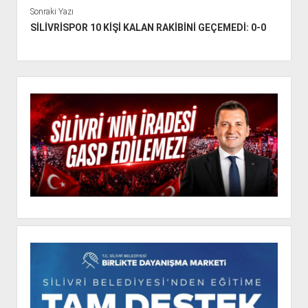
Sonraki Yazı
SİLİVRİSPOR 10 KİŞİ KALAN RAKİBİNİ GEÇEMEDİ: 0-0
Y
a
n
M
e
n
ü