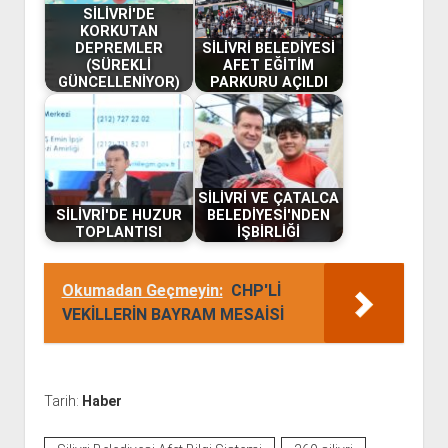
SİLİVRİ'DE
KORKUTAN
DEPREMLER
SİLİVRİ BELEDİYESİ
(SÜREKLİ
AFET EĞİTİM
GÜNCELLENİYOR)
PARKURU AÇILDI
SİLİVRİ VE ÇATALCA
SİLİVRİ'DE HUZUR
BELEDİYESİ'NDEN
TOPLANTISI
İŞBİRLİĞİ
Okumadan Geçmeyin:
CHP'Lİ
VEKİLLERİN BAYRAM MESAİSİ
Tarih:
Haber