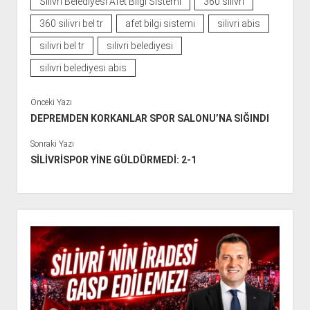
Silivri Belediyesi Afet Bilgi Sistemi
360 silivri
360 silivri bel tr
afet bilgi sistemi
silivri abis
silivri bel tr
silivri belediyesi
silivri belediyesi abis
Önceki Yazı
DEPREMDEN KORKANLAR SPOR SALONU’NA SIĞINDI
Sonraki Yazı
SİLİVRİSPOR YİNE GÜLDÜRMEDİ: 2-1
Y
a
n
M
e
n