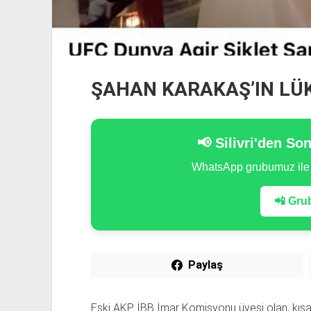
ŞAHAN KARAKAŞ’IN LÜ
📢 Silivri'den So
WhatsApp grubumuz il
📲 Grub
Paylaş
Eski AKP İBB İmar Komisyonu üyesi olan, kısa 