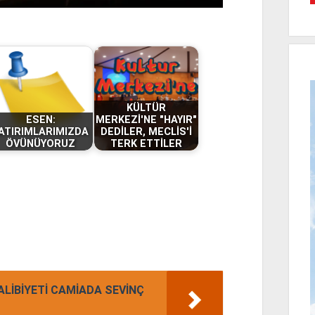
KÜLTÜR
ESEN:
MERKEZİ'NE "HAYIR"
ATIRIMLARIMIZDA
DEDİLER, MECLİS'İ
ÖVÜNÜYORUZ
TERK ETTİLER
İBİYETİ CAMİADA SEVİNÇ