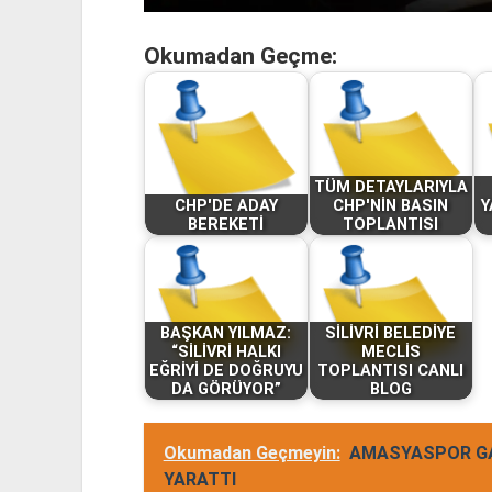
Okumadan Geçme:
TÜM DETAYLARIYLA
CHP'DE ADAY
CHP'NİN BASIN
Y
BEREKETİ
TOPLANTISI
BAŞKAN YILMAZ:
SİLİVRİ BELEDİYE
“SİLİVRİ HALKI
MECLİS
EĞRİYİ DE DOĞRUYU
TOPLANTISI CANLI
DA GÖRÜYOR”
BLOG
Okumadan Geçmeyin:
AMASYASPOR GAL
YARATTI