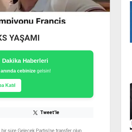
KS YAŞAMI
n Dakika Haberleri
e
anında cebinize
gelsin!
a Katıl
Tweet'le
bir süre Gelecek Partisi’ne transfer olup