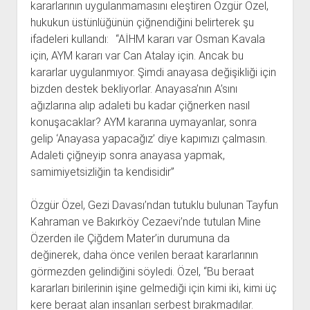
kararlarının uygulanmamasını eleştiren Özgür Özel,
hukukun üstünlüğünün çiğnendiğini belirterek şu
ifadeleri kullandı: “AİHM kararı var Osman Kavala
için, AYM kararı var Can Atalay için. Ancak bu
kararlar uygulanmıyor. Şimdi anayasa değişikliği için
bizden destek bekliyorlar. Anayasa’nın A’sını
ağızlarına alıp adaleti bu kadar çiğnerken nasıl
konuşacaklar? AYM kararına uymayanlar, sonra
gelip ‘Anayasa yapacağız’ diye kapımızı çalmasın.
Adaleti çiğneyip sonra anayasa yapmak,
samimiyetsizliğin ta kendisidir”
Özgür Özel, Gezi Davası’ndan tutuklu bulunan Tayfun
Kahraman ve Bakırköy Cezaevi’nde tutulan Mine
Özerden ile Çiğdem Mater’in durumuna da
değinerek, daha önce verilen beraat kararlarının
görmezden gelindiğini söyledi. Özel, “Bu beraat
kararları birilerinin işine gelmediği için kimi iki, kimi üç
kere beraat alan insanları serbest bırakmadılar.