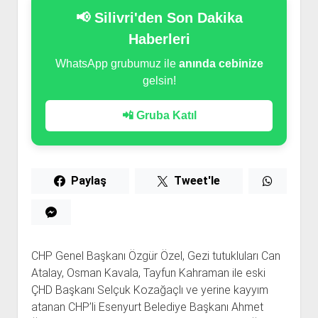
📢 Silivri'den Son Dakika
Haberleri
WhatsApp grubumuz ile
anında cebinize
gelsin!
📲 Gruba Katıl
Paylaş
Tweet'le
CHP Genel Başkanı Özgür Özel, Gezi tutukluları Can
Atalay, Osman Kavala, Tayfun Kahraman ile eski
ÇHD Başkanı Selçuk Kozağaçlı ve yerine kayyım
atanan CHP’li Esenyurt Belediye Başkanı Ahmet