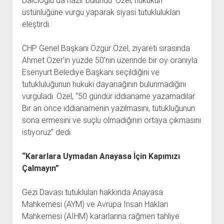
Balcıoğlu da hazır bulundu. Özel, hukukun
üstünlüğüne vurgu yaparak siyasi tutuklulukları
eleştirdi.
CHP Genel Başkanı Özgür Özel, ziyareti sırasında
Ahmet Özer’in yüzde 50’nin üzerinde bir oy oranıyla
Esenyurt Belediye Başkanı seçildiğini ve
tutukluluğunun hukuki dayanağının bulunmadığını
vurguladı. Özel, “50 gündür iddianame yazamadılar.
Bir an önce iddianamenin yazılmasını, tutukluğunun
sona ermesini ve suçlu olmadığının ortaya çıkmasını
istiyoruz” dedi.
“Kararlara Uymadan Anayasa İçin Kapımızı
Çalmayın”
Gezi Davası tutukluları hakkında Anayasa
Mahkemesi (AYM) ve Avrupa İnsan Hakları
Mahkemesi (AİHM) kararlarına rağmen tahliye