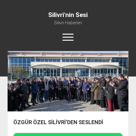
Silivri'nin Sesi
Silivri Haberleri
m
e
n
ü
whatsapp
facebook
youtube
silivri@silivrininsesi1.com
y
ü
a
Manifesto
ç
Gündem
Haber
Spor
Künye ve İletişim
ÖZGÜR ÖZEL SİLİVRİ’DEN SESLENDİ