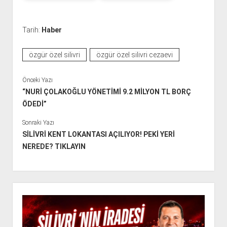
Tarih:
Haber
özgür özel silivri
özgür özel silivri cezaevi
Önceki Yazı
“NURİ ÇOLAKOĞLU YÖNETİMİ 9.2 MİLYON TL BORÇ
ÖDEDİ”
Sonraki Yazı
SİLİVRİ KENT LOKANTASI AÇILIYOR! PEKİ YERİ
NEREDE? TIKLAYIN
Y
a
n
M