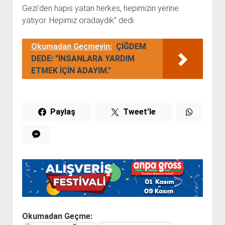
Gezi’den hapis yatan herkes, hepimizin yerine
yatıyor. Hepimiz oradaydık” dedi.
Okumadan Geçmeyin:
ÇİĞDEM
DEDE: "İNSANLARA YARDIM
ETMEK İÇİN ADAYIM."
Paylaş
Tweet'le
Okumadan Geçme: