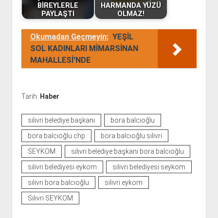
BİREYLERLE
HARMANDA YÜZÜ
PAYLAŞTI
OLMAZ!
Okumadan Geçmeyin:
YEŞİL
SOL KADINLARI MİMARSİNAN
MAHALLESİ'NDE
Tarih:
Haber
silivri belediye başkanı
bora balcıoğlu
bora balcıoğlu chp
bora balcıoğlu silivri
SEYKOM
silivri belediye başkanı bora balcıoğlu
silivri belediyesi eykom
silivri belediyesi seykom
silivri bora balcıoğlu
silivri eykom
Silivri SEYKOM