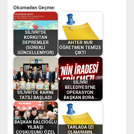
Okumadan Geçme:
SİLİVRİ'DE
KORKUTAN
DEPREMLER
AHTER NUR
(SÜREKLİ
ÖĞRETMEN TEMİZE
GÜNCELLENİYOR)
ÇIKTI
SİLİVRİ
BELEDİYESİ'NE
SİLİVRİ'DE KARNE
OPERASYON:
TATİLİ BAŞLADI
BAŞKAN BORA…
BAŞKAN BALCIOĞLU
YILBAŞI
TARLADA İZİ
COŞKUSUNU ÖZEL
OLMAYANIN,