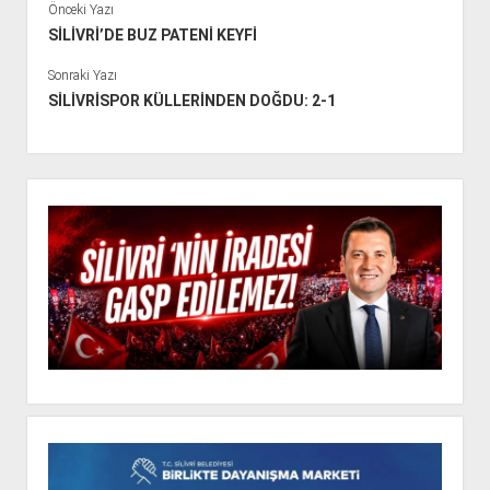
Önceki Yazı
SİLİVRİ’DE BUZ PATENİ KEYFİ
Sonraki Yazı
SİLİVRİSPOR KÜLLERİNDEN DOĞDU: 2-1
Y
a
n
M
e
n
ü