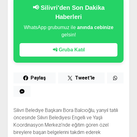
📢 Silivri'den Son Dakika
Haberleri
WhatsApp grubumuz ile
anında cebinize
gelsin!
📲 Gruba Katıl
Paylaş
Tweet'le
Silivri Belediye Başkanı Bora Balcıoğlu, yarıyıl tatili
öncesinde Silivri Belediyesi Engelli ve Yaşlı
Koordinasyon Merkezi’nde eğitim gören özel
bireylere başarı belgelerini takdim ederek