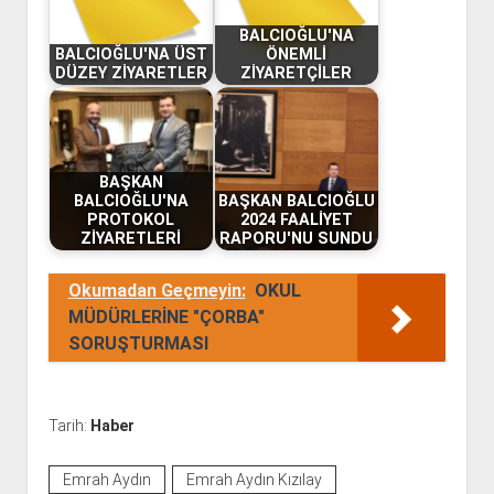
BALCIOĞLU'NA
BALCIOĞLU'NA ÜST
ÖNEMLİ
DÜZEY ZİYARETLER
ZİYARETÇİLER
BAŞKAN
BALCIOĞLU'NA
BAŞKAN BALCIOĞLU
PROTOKOL
2024 FAALİYET
ZİYARETLERİ
RAPORU'NU SUNDU
Okumadan Geçmeyin:
OKUL
MÜDÜRLERİNE "ÇORBA"
SORUŞTURMASI
Tarih:
Haber
Emrah Aydın
Emrah Aydın Kızılay