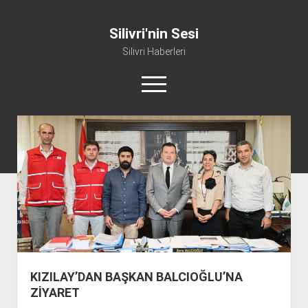
Silivri'nin Sesi
Silivri Haberleri
m
e
n
ü
whatsapp
facebook
youtube
silivri@silivrininsesi1.com
y
ü
a
Manifesto
ç
Gündem
Haber
Spor
Künye ve İletişim
KIZILAY’DAN BAŞKAN BALCIOĞLU’NA
ZİYARET