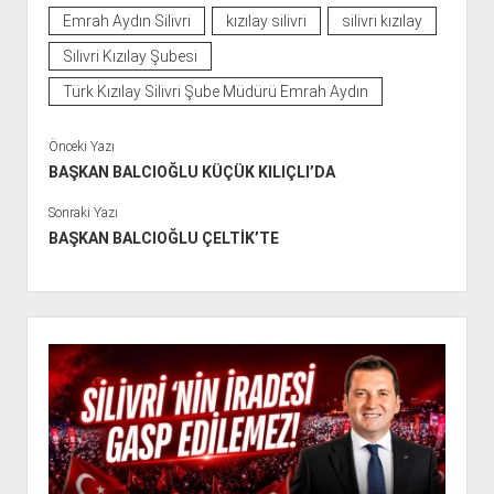
Emrah Aydın Silivri
kızılay silivri
silivri kızılay
Silivri Kızılay Şubesi
Türk Kızılay Silivri Şube Müdürü Emrah Aydın
Önceki Yazı
BAŞKAN BALCIOĞLU KÜÇÜK KILIÇLI’DA
Sonraki Yazı
BAŞKAN BALCIOĞLU ÇELTİK’TE
Y
a
n
M
e
n
ü