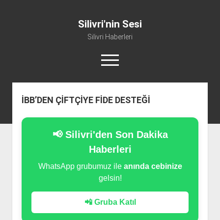
Silivri'nin Sesi
Silivri Haberleri
m
e
n
ü
whatsapp
facebook
youtube
silivri@silivrininsesi1.com
y
İBB’DEN ÇİFTÇİYE FİDE DESTEĞİ
ü
a
Manifesto
ç
Gündem
📢 Silivri'den Son Dakika
Haber
Haberleri
Spor
WhatsApp grubumuz ile
anında cebinize
gelsin!
Künye ve İletişim
📲 Gruba Katıl