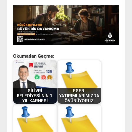
Okumadan Geçme:
SİLİVRİ
ESEN:
BELEDİYESİ'NİN 1.
YATIRIMLARIMIZDA
YIL KARNESİ
ÖVÜNÜYORUZ
TÜM DETAYLARIYLA