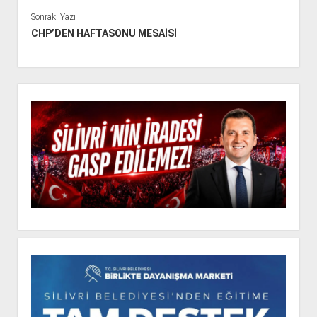
Sonraki Yazı
CHP’DEN HAFTASONU MESAİSİ
Y
a
n
M
e
n
ü