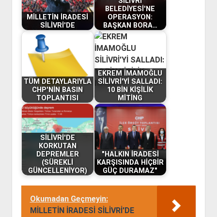
SİLİVRİ
BELEDİYESİ'NE
MİLLETİN İRADESİ
OPERASYON:
SİLİVRİ'DE
BAŞKAN BORA…
EKREM İMAMOĞLU
TÜM DETAYLARIYLA
SİLİVRİ'Yİ SALLADI:
CHP'NİN BASIN
10 BİN KİŞİLİK
TOPLANTISI
MİTİNG
SİLİVRİ'DE
KORKUTAN
DEPREMLER
"HALKIN İRADESİ
(SÜREKLİ
KARŞISINDA HİÇBİR
GÜNCELLENİYOR)
GÜÇ DURAMAZ"
Okumadan Geçmeyin:
MİLLETİN İRADESİ SİLİVRİ'DE