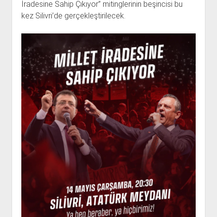
İradesine Sahip Çıkıyor” mitinglerinin beşincisi bu
kez Silivri’de gerçekleştirilecek.