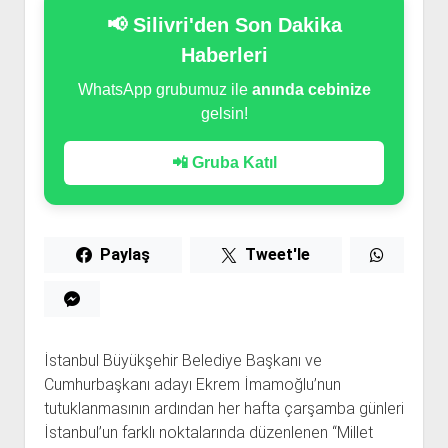
📢 Silivri'den Son Dakika
Haberleri
WhatsApp grubumuz ile
anında cebinize
gelsin!
📲 Gruba Katıl
Paylaş
Tweet'le
İstanbul Büyükşehir Belediye Başkanı ve
Cumhurbaşkanı adayı Ekrem İmamoğlu’nun
tutuklanmasının ardından her hafta çarşamba günleri
İstanbul’un farklı noktalarında düzenlenen “Millet