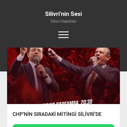
Silivri'nin Sesi
Silivri Haberleri
m
e
n
ü
whatsapp
facebook
youtube
silivri@silivrininsesi1.com
y
ü
a
Manifesto
ç
Gündem
Haber
Spor
Künye ve İletişim
CHP’NİN SIRADAKİ MİTİNGİ SİLİVRİ’DE