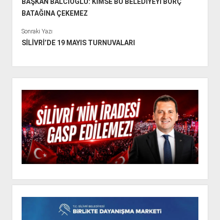
BAŞKAN BALCIOĞLU: KİMSE BU BELEDİYEYİ BORÇ
BATAĞINA ÇEKEMEZ
Sonraki Yazı
SİLİVRİ’DE 19 MAYIS TURNUVALARI
Y
a
n
M
e
n
ü