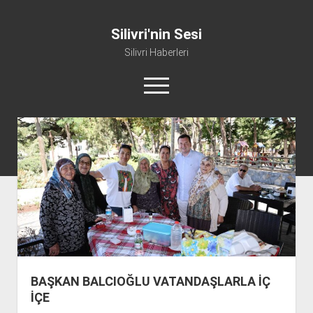
Silivri'nin Sesi
Silivri Haberleri
m
e
n
ü
whatsapp
facebook
youtube
silivri@silivrininsesi1.com
y
ü
a
Manifesto
ç
Gündem
Haber
Spor
Künye ve İletişim
BAŞKAN BALCIOĞLU VATANDAŞLARLA İÇ
İÇE