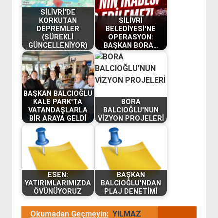
SİLİVRİ'DE
KORKUTAN
SİLİVRİ
DEPREMLER
BELEDİYESİ'NE
(SÜREKLİ
OPERASYON:
GÜNCELLENİYOR)
BAŞKAN BORA…
BAŞKAN BALCIOĞLU
KALE PARK'TA
BORA
VATANDAŞLARLA
BALCIOĞLU'NUN
BİR ARAYA GELDİ
VİZYON PROJELERİ
ESEN:
BAŞKAN
YATIRIMLARIMIZDA
BALCIOĞLU'NDAN
ÖVÜNÜYORUZ
PLAJ DENETİMİ
Okumadan Geçmeyin:
YILMAZ