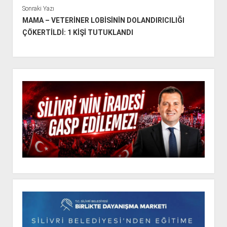
Sonraki Yazı
MAMA – VETERİNER LOBİSİNİN DOLANDIRICILIĞI
ÇÖKERTİLDİ: 1 KİŞİ TUTUKLANDI
Y
a
n
M
e
n
ü