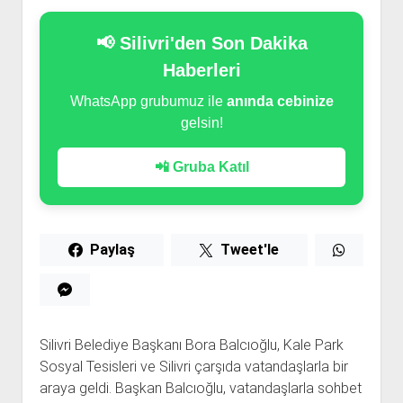
📢 Silivri'den Son Dakika
Haberleri
WhatsApp grubumuz ile
anında cebinize
gelsin!
📲 Gruba Katıl
Paylaş
Tweet'le
Silivri Belediye Başkanı Bora Balcıoğlu, Kale Park
Sosyal Tesisleri ve Silivri çarşıda vatandaşlarla bir
araya geldi. Başkan Balcıoğlu, vatandaşlarla sohbet