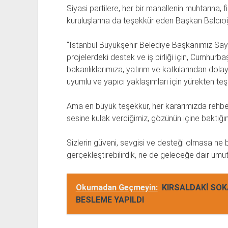
Siyasi partilere, her bir mahallenin muhtarına, fik
kuruluşlarına da teşekkür eden Başkan Balcıoğ
“İstanbul Büyükşehir Belediye Başkanımız Say
projelerdeki destek ve iş birliği için, Cumhurb
bakanlıklarımıza, yatırım ve katkılarından dolay
uyumlu ve yapıcı yaklaşımları için yürekten te
Ama en büyük teşekkür, her kararımızda rehber
sesine kulak verdiğimiz, gözünün içine baktığım
Sizlerin güveni, sevgisi ve desteği olmasa ne b
gerçekleştirebilirdik, ne de geleceğe dair umutl
Okumadan Geçmeyin:
KIRSALDAKİ SO
BESLEME YAPILDI