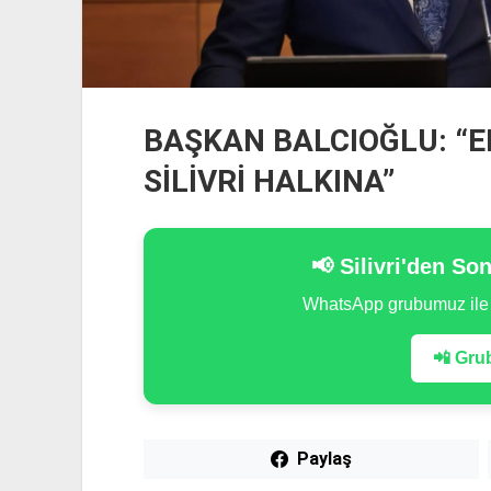
BAŞKAN BALCIOĞLU: “
SİLİVRİ HALKINA”
📢 Silivri'den So
WhatsApp grubumuz il
📲 Grub
Paylaş