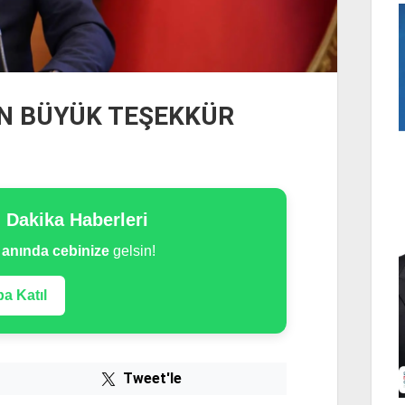
EN BÜYÜK TEŞEKKÜR
n Dakika Haberleri
e
anında cebinize
gelsin!
a Katıl
Tweet'le