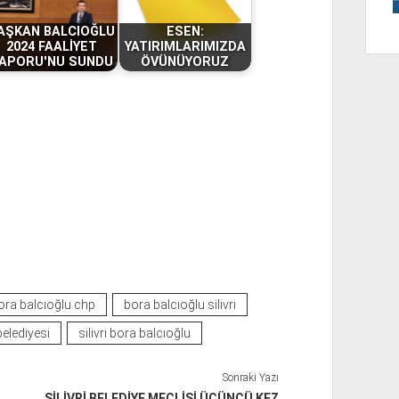
AŞKAN BALCIOĞLU
ESEN:
2024 FAALİYET
YATIRIMLARIMIZDA
APORU'NU SUNDU
ÖVÜNÜYORUZ
ora balcıoğlu chp
bora balcıoğlu silivri
 belediyesi
silivri bora balcıoğlu
Sonraki Yazı
SİLİVRİ BELEDİYE MECLİSİ ÜÇÜNCÜ KEZ