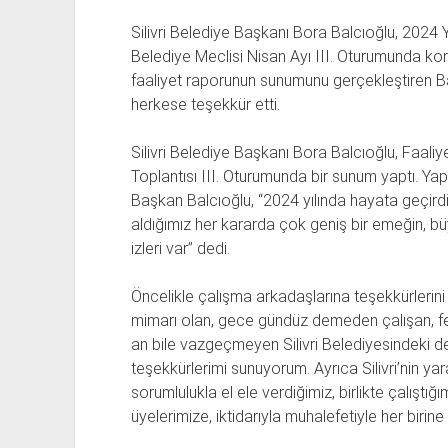
Silivri Belediye Başkanı Bora Balcıoğlu, 2024 Y
Belediye Meclisi Nisan Ayı III. Oturumunda ko
faaliyet raporunun sunumunu gerçekleştiren Ba
herkese teşekkür etti.
Silivri Belediye Başkanı Bora Balcıoğlu, Faal
Toplantısı III. Oturumunda bir sunum yaptı. Y
Başkan Balcıoğlu, “2024 yılında hayata geçirdi
aldığımız her kararda çok geniş bir emeğin, bü
izleri var” dedi.
Öncelikle çalışma arkadaşlarına teşekkürlerin
mimarı olan, gece gündüz demeden çalışan, fed
an bile vazgeçmeyen Silivri Belediyesindeki d
teşekkürlerimi sunuyorum. Ayrıca Silivri’nin yar
sorumlulukla el ele verdiğimiz, birlikte çalıştı
üyelerimize, iktidarıyla muhalefetiyle her biri