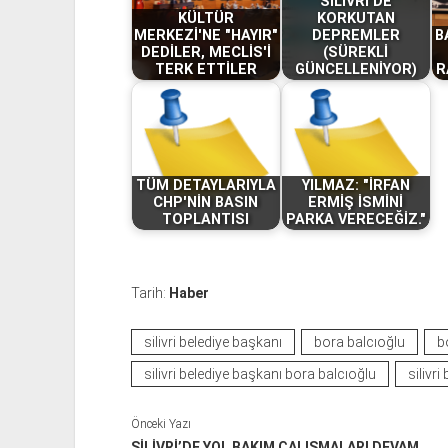
SİLİVRİ'DE
KÜLTÜR
KORKUTAN
MERKEZİ'NE "HAYIR"
DEPREMLER
B
DEDİLER, MECLİS'İ
(SÜREKLİ
TERK ETTİLER
GÜNCELLENİYOR)
R
TÜM DETAYLARIYLA
YILMAZ: "İRFAN
CHP'NİN BASIN
ERMİŞ İSMİNİ
TOPLANTISI
PARKA VERECEĞİZ."
Tarih:
Haber
silivri belediye başkanı
bora balcıoğlu
b
silivri belediye başkanı bora balcıoğlu
silivri
Önceki Yazı
SİLİVRİ’DE YOL BAKIM ÇALIŞMALARI DEVAM