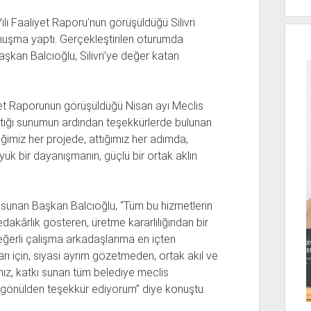
ılı Faaliyet Raporu’nun görüşüldüğü Silivri
nuşma yaptı. Gerçekleştirilen oturumda
şkan Balcıoğlu, Silivri’ye değer katan
iyet Raporunun görüşüldüğü Nisan ayı Meclis
aptığı sunumun ardından teşekkürlerde bulunan
ğimiz her projede, attığımız her adımda,
yük bir dayanışmanın, güçlü bir ortak aklın
i sunan Başkan Balcıoğlu, “Tüm bu hizmetlerin
akârlık gösteren, üretme kararlılığından bir
eğerli çalışma arkadaşlarıma en içten
arı için, siyasi ayrım gözetmeden, ortak akıl ve
ğımız, katkı sunan tüm belediye meclis
ne gönülden teşekkür ediyorum” diye konuştu.