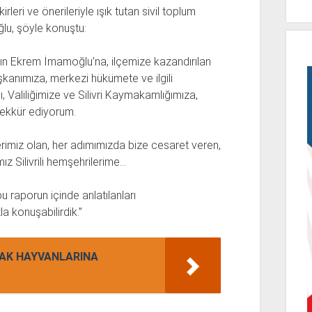
irleri ve önerileriyle ışık tutan sivil toplum
lu, şöyle konuştu:
ın Ekrem İmamoğlu’na, ilçemize kazandırılan
aşkanımıza, merkezi hükümete ve ilgili
ı, Valiliğimize ve Silivri Kaymakamlığımıza,
şekkür ediyorum.
imiz olan, her adımımızda bize cesaret veren,
ız Silivrili hemşehrilerime…
u raporun içinde anlatılanları
a konuşabilirdik.”
KAK HAYVANLARINA