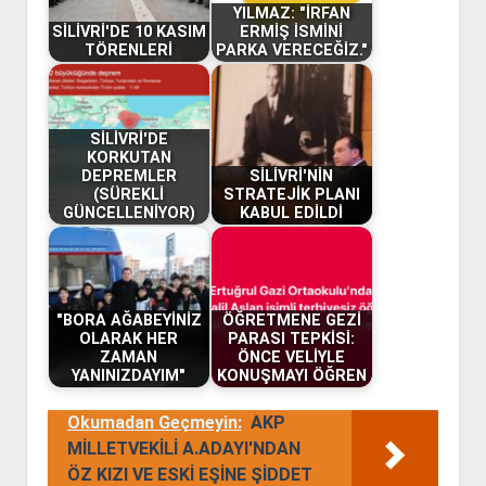
YILMAZ: "İRFAN
SİLİVRİ'DE 10 KASIM
ERMİŞ İSMİNİ
TÖRENLERİ
PARKA VERECEĞİZ."
SİLİVRİ'DE
KORKUTAN
DEPREMLER
SİLİVRİ'NİN
(SÜREKLİ
STRATEJİK PLANI
GÜNCELLENİYOR)
KABUL EDİLDİ
"BORA AĞABEYİNİZ
ÖĞRETMENE GEZİ
OLARAK HER
PARASI TEPKİSİ:
ZAMAN
ÖNCE VELİYLE
YANINIZDAYIM"
KONUŞMAYI ÖĞREN
Okumadan Geçmeyin:
AKP
MİLLETVEKİLİ A.ADAYI'NDAN
ÖZ KIZI VE ESKİ EŞİNE ŞİDDET