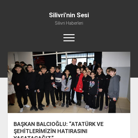
Silivri'nin Sesi
Silivri Haberleri
m
e
n
ü
whatsapp
facebook
youtube
silivri@silivrininsesi1.com
y
ü
a
Manifesto
ç
Gündem
Haber
Spor
Künye ve İletişim
BAŞKAN BALCIOĞLU: “ATATÜRK VE
ŞEHİTLERİMİZİN HATIRASINI