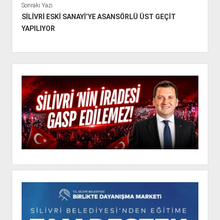
Sonraki Yazı
SİLİVRİ ESKİ SANAYİ’YE ASANSÖRLÜ ÜST GEÇİT
YAPILIYOR
Y
a
n
M
e
n
ü